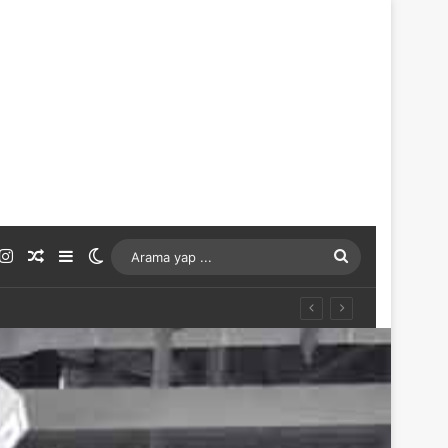
ouTube
Instagram
Rastgele Makale
Kenar Bölmesi
Dış görünümü değiştir
Arama
yap
...