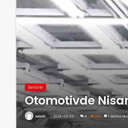
Sektörel
Otomotivde Nisa
admin
2024-05-03
0
740
1 dakika oku