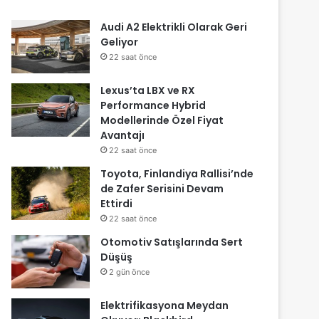
Audi A2 Elektrikli Olarak Geri
Geliyor
22 saat önce
Lexus’ta LBX ve RX
Performance Hybrid
Modellerinde Özel Fiyat
Avantajı
22 saat önce
Toyota, Finlandiya Rallisi’nde
de Zafer Serisini Devam
Ettirdi
22 saat önce
Otomotiv Satışlarında Sert
Düşüş
2 gün önce
Elektrifikasyona Meydan