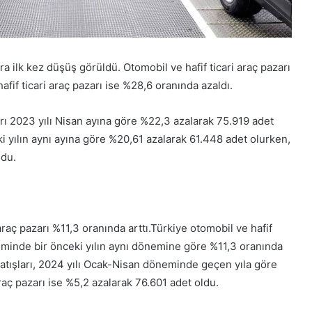
a ilk kez düşüş görüldü. Otomobil ve hafif ticari araç pazarı
fif ticari araç pazarı ise %28,6 oranında azaldı.
zarı 2023 yılı Nisan ayına göre %22,3 azalarak 75.919 adet
ki yılın aynı ayına göre %20,61 azalarak 61.448 adet olurken,
ldu.
raç pazarı %11,3 oranında arttı.Türkiye otomobil ve hafif
neminde bir önceki yılın aynı dönemine göre %11,3 oranında
satışları, 2024 yılı Ocak-Nisan döneminde geçen yıla göre
raç pazarı ise %5,2 azalarak 76.601 adet oldu.