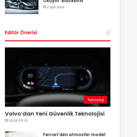
Okuyor: Blackbird
2 gün önce
Editör Önerisi
Teknoloji
Volvo’dan Yeni Güvenlik Teknolojisi
2024-03-01
Ferrari’den atmosfer model