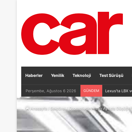
Haberler
Yenilik
Teknoloji
Test Sürüşü
Perşembe, Ağustos 6 2026
GÜNDEM
Lexus’ta LBX v
Anasayfa
/
Sektörel
/
Otomotivde Nisan Ayında Düşüş Y