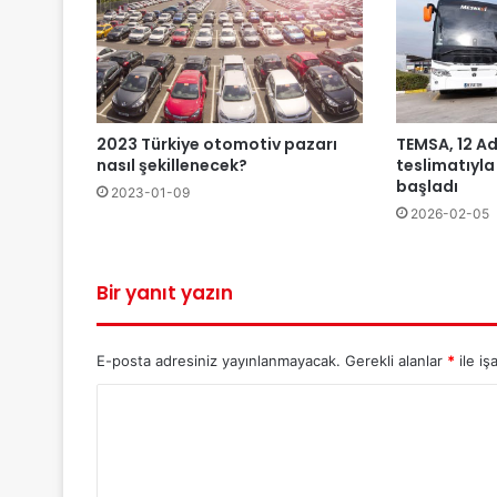
2023 Türkiye otomotiv pazarı
TEMSA, 12 A
nasıl şekillenecek?
teslimatıyla
başladı
2023-01-09
2026-02-05
Bir yanıt yazın
E-posta adresiniz yayınlanmayacak.
Gerekli alanlar
*
ile iş
Y
o
r