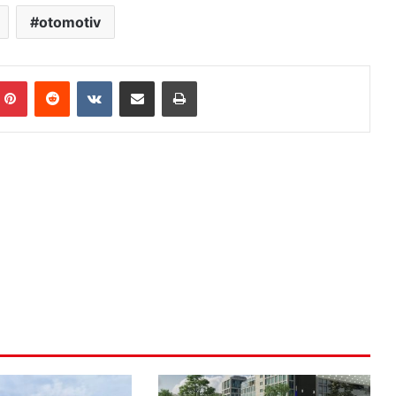
otomotiv
mblr
Pinterest
Reddit
VKontakte
E-Posta ile paylaş
Yazdır