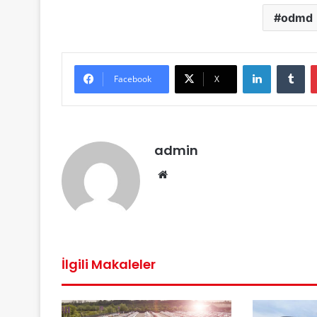
odmd
LinkedIn
Tu
Facebook
X
admin
Web
sitesi
İlgili Makaleler