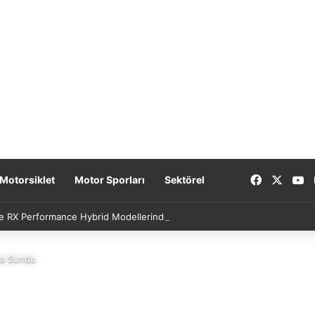
Facebook
X
Y
Motorsiklet
Motor Sporları
Sektörel
e RX Performance Hybrid Modellerinde Özel Fiyat Avantajı
şa Sundu