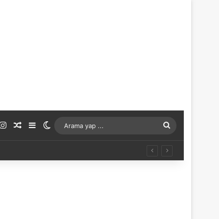
ouTube
Instagram
Rastgele Makale
Kenar Bölmesi
Dış görünümü değiştir
Arama
yap
...