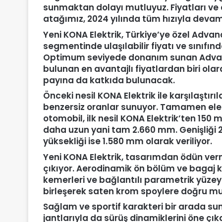
sunmaktan dolayı mutluyuz. Fiyatları ve
atağımız, 2024 yılında tüm hızıyla deva
Yeni KONA Elektrik, Türkiye’ye özel Advan
segmentinde ulaşılabilir fiyatı ve sınıfın
Optimum seviyede donanım sunan Advan
bulunan en avantajlı fiyatlardan biri ola
payına da katkıda bulunacak.
Önceki nesil KONA Elektrik ile karşılaştırı
benzersiz oranlar sunuyor. Tamamen elek
otomobil, ilk nesil KONA Elektrik’ten 15
daha uzun yani tam 2.660 mm. Genişliği
yüksekliği ise 1.580 mm olarak veriliyor.
Yeni KONA Elektrik, tasarımdan ödün v
çıkıyor. Aerodinamik ön bölüm ve bagaj
kemerleri ve bağlantılı parametrik yüzey
birleşerek saten krom spoylere doğru mu
Sağlam ve sportif karakteri bir arada su
jantlarıyla da sürüş dinamiklerini öne çıka