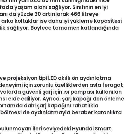
KONA’nın yalnızca 85 mm kalınlığındaki ince
azla yaşam alanı sağlıyor. Sınıfının en iyi
nı da yüzde 30 artırılarak 466 litreye
r arka koltuklar ise daha iyi yükleme kapasitesi
lik sağlıyor. Böylece tamamen katlandığında
 ve projeksiyon tipi LED akıllı ön aydınlatma
 deneyimi için zorunlu özelliklerden asla feragat
avalarda güvenli şarj için ısı pompası kullanılan
sı elde ediliyor. Ayrıca, şarj kapağı don önleme
r ortamda dahi şarj kapağını rahatlıkla
u bölmesi de aydınlatmayla beraber karanlıkta
 bulunmayan ileri seviyedeki Hyundai Smart