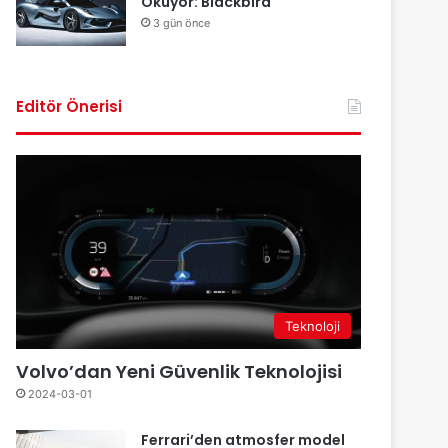
Okuyor: Blackbird
3 gün önce
Editör Önerisi
Teknoloji
Volvo’dan Yeni Güvenlik Teknolojisi
2024-03-01
Ferrari’den atmosfer model