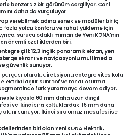
lerle benzersiz bir görünüm sergiliyor. Canlı
rımını daha da vurguluyor.
cevap verebilmek adına esnek ve modüler bir iç
a fazla yolcu konforu ve rahat yükleme için
 Ayrıca, sürücü odaklı mimari de Yeni KONA’nın
n önemli özelliklerden biri.
ntegre çift 12,3 inçlik panoramik ekran, yeni
gösterge ekranı ve navigasyonlu multimedia
 ve güvenlik sunuyor.
ir parçası olarak, direksiyona entegre vites kolu
 elektrikli açılır sunroof ve rahat oturma
V segmentinde fark yaratmaya devam ediyor.
 nesle kıyasla 60 mm daha uzun dingil
i ve ikinci sıra koltuklardaki 15 mm daha
iç alanı sunuyor. İkinci sıra omuz mesafesi ise
dellerinden biri olan Yeni KONA Elektrik,