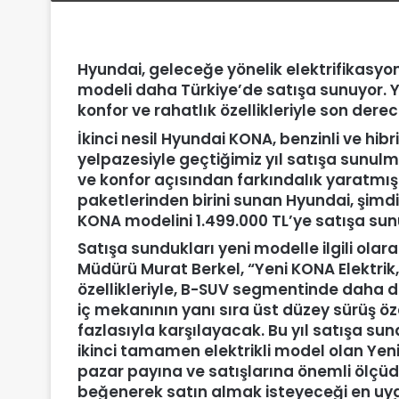
Hyundai, geleceğe yönelik elektrifikasyo
modeli daha Türkiye’de satışa sunuyor. Y
konfor ve rahatlık özellikleriyle son derece
İkinci nesil Hyundai KONA, benzinli ve hi
yelpazesiyle geçtiğimiz yıl satışa sunu
ve konfor açısından farkındalık yaratmı
paketlerinden birini sunan Hyundai, şimdi 
KONA modelini 1.499.000 TL’ye satışa sun
Satışa sundukları yeni modelle ilgili olar
Müdürü Murat Berkel, “Yeni KONA Elektrik,
özellikleriyle, B-SUV segmentinde daha da
iç mekanının yanı sıra üst düzey sürüş özel
fazlasıyla karşılayacak. Bu yıl satışa su
ikinci tamamen elektrikli model olan Yeni
pazar payına ve satışlarına önemli ölçüde
beğenerek satın almak isteyeceği en uyg