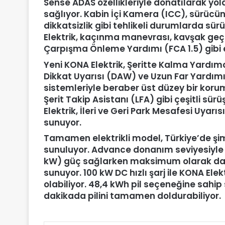
Sense ADAS özellikleriyle donatılarak yo
sağlıyor. Kabin İçi Kamera (ICC), sürücü
dikkatsizlik gibi tehlikeli durumlarda sür
Elektrik, kaçınma manevrası, kavşak geçişi
Çarpışma Önleme Yardımı (FCA 1.5) gibi e
Yeni KONA Elektrik, Şeritte Kalma Yardımcıs
Dikkat Uyarısı (DAW) ve Uzun Far Yardımı 
sistemleriyle beraber üst düzey bir koruma
Şerit Takip Asistanı (LFA) gibi çeşitli sür
Elektrik, İleri ve Geri Park Mesafesi Uyarıs
sunuyor.
Tamamen elektrikli model, Türkiye’de şimd
sunuluyor.
Advance donanım seviyesiyle b
kW) güç sağlarken maksimum olarak da 37
sunuyor. 100 kW DC hızlı şarj ile KONA Ele
olabiliyor. 48,4 kWh pil seçeneğine sahip
dakikada pilini tamamen doldurabiliyor.