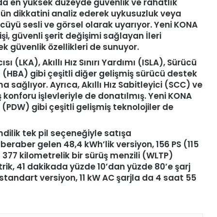
lda en yüksek düzeyde güvenlik ve rahatlık
nün dikkatini analiz ederek uykusuzluk veya
ücüyü sesli ve görsel olarak uyarıyor. Yeni KONA
, güvenli şerit değişimi sağlayan İleri
k güvenlik özellikleri de sunuyor.
ı (LKA), Akıllı Hız Sınırı Yardımı (ISLA), Sürücü
(HBA) gibi çeşitli diğer gelişmiş sürücü destek
 sağlıyor. Ayrıca, Akıllı Hız Sabitleyici (SCC) ve
üş konforu işlevleriyle de donatılmış. Yeni KONA
ı (PDW) gibi çeşitli gelişmiş teknolojiler de
ilik tek pil seçeneğiyle satışa
eraber gelen 48,4 kWh’lik versiyon, 156 PS (115
7 kilometrelik bir sürüş menzili (WLTP)
ktrik, 41 dakikada yüzde 10’dan yüzde 80’e şarj
 standart versiyon, 11 kW AC şarjla da 4 saat 55