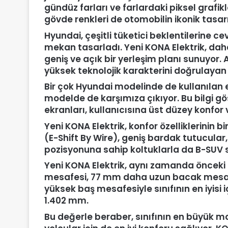
gündüz farları ve farlardaki piksel grafik
gövde renkleri de otomobilin ikonik tasa
Hyundai, çeşitli tüketici beklentilerine 
mekan tasarladı. Yeni KONA Elektrik, dah
geniş ve açık bir yerleşim planı sunuyor.
yüksek teknolojik karakterini doğrulayan e
Bir çok Hyundai modelinde de kullanılan e
modelde de karşımıza çıkıyor. Bu bilgi 
ekranları, kullanıcısına üst düzey konfor
Yeni KONA Elektrik, konfor özelliklerinin b
(E-Shift By Wire), geniş bardak tutucular,
pozisyonuna sahip koltuklarla da B-SU
Yeni KONA Elektrik, aynı zamanda önceki
mesafesi, 77 mm daha uzun bacak mesafes
yüksek baş mesafesiyle sınıfının en iyisi 
1.402 mm.
Bu değerle beraber, sınıfının en büyük mo