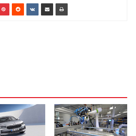
mblr
Pinterest
Reddit
VKontakte
E-Posta ile paylaş
Yazdır