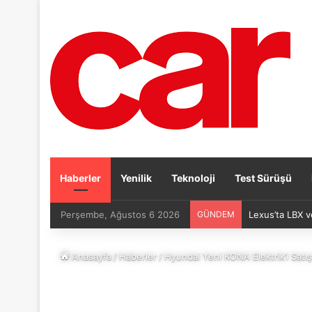
Haberler
Yenilik
Teknoloji
Test Sürüşü
Perşembe, Ağustos 6 2026
GÜNDEM
Lexus’ta LBX v
Anasayfa
/
Haberler
/
Hyundai Yeni KONA Elektrik’i Satı