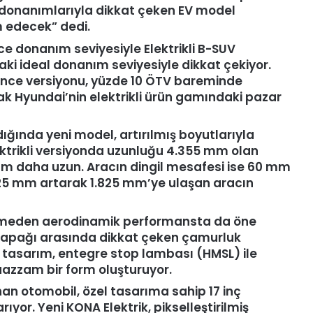
 donanımlarıyla dikkat çeken EV model
m edecek” dedi.
ce donanım seviyesiyle Elektrikli B-SUV
daki ideal donanım seviyesiyle dikkat çekiyor.
ce versiyonu, yüzde 10 ÖTV bareminde
rak Hyundai’nin elektrikli ürün gamındaki pazar
ldığında yeni model, artırılmış boyutlarıyla
trikli versiyonda uzunluğu 4.355 mm olan
0 mm daha uzun. Aracın dingil mesafesi ise 60 mm
 25 mm artarak 1.825 mm’ye ulaşan aracın
ermeden aerodinamik performansta da öne
 kapağı arasında dikkat çeken çamurluk
 tasarım, entegre stop lambası (HMSL) ile
azzam bir form oluşturuyor.
nan otomobil, özel tasarıma sahip 17 inç
rıyor. Yeni KONA Elektrik, pikselleştirilmiş