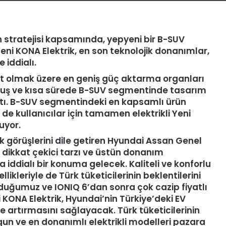
n stratejisi kapsamında, yepyeni bir B-SUV
eni KONA Elektrik, en son teknolojik donanımlar,
 iddialı.
brit olmak üzere en geniş güç aktarma organları
lmuş ve kısa sürede B-SUV segmentinde tasarım
ştı. B-SUV segmentindeki en kapsamlı ürün
de kullanıcılar için tamamen elektrikli Yeni
uyor.
ak görüşlerini dile getiren Hyundai Assan Genel
 dikkat çekici tarzı ve üstün donanım
 iddialı bir konuma gelecek. Kaliteli ve konforlu
likleriyle de Türk tüketicilerinin beklentilerini
nduğumuz ve IONIQ 6’dan sonra çok cazip fiyatlı
 KONA Elektrik, Hyundai’nin Türkiye’deki EV
 artırmasını sağlayacak. Türk tüketicilerinin
un ve en donanımlı elektrikli modelleri pazara