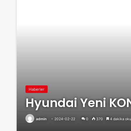
Haberler
Hyundai Yeni KON
admin
2024-02-22
0
370
4 dakika oku