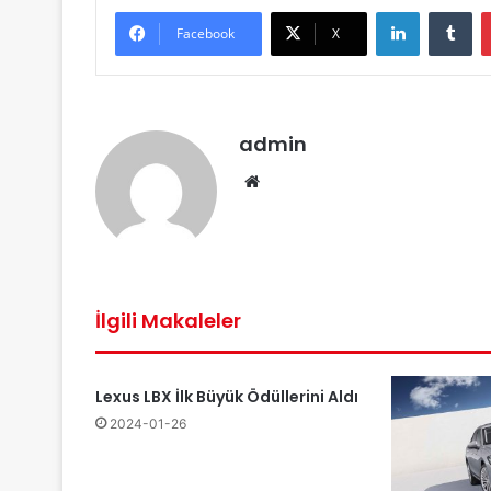
LinkedIn
Tu
Facebook
X
admin
Web
sitesi
İlgili Makaleler
Lexus LBX İlk Büyük Ödüllerini Aldı
2024-01-26