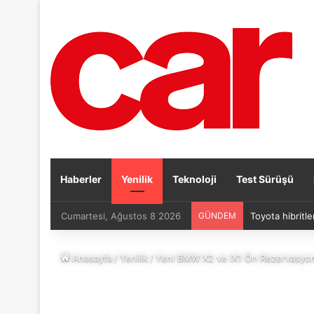
Haberler
Yenilik
Teknoloji
Test Sürüşü
Cumartesi, Ağustos 8 2026
GÜNDEM
Toyota hibritle
Anasayfa
/
Yenilik
/
Yeni BMW X2 ve iX1 Ön Rezervasyo