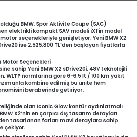
ü olduğu BMW, Spor Aktivite Coupe (SAC)
en elektrikli kompakt SAV modeli iX1’in model
i motor seçenekleriyle genişletiyor. Yeni BMW X2
Drive20 ise 2.525.800 TL’den başlayan fiyatlarla
ı Motor Seçenekleri
esine sahip Yeni BMW X2 sDrive20i, 48V teknolojili
n, WLTP normlarına göre 6-6,5 lt / 100 km yakıt
 şanzımanla kombine edilmiş bu ünite hem
onomisini beraberinde getiriyor.
eliğinde olan Iconic Glow kontür aydınlatmalı
 BMW X2’nin en çarpıcı dış tasarım detayları
iden tasarlanan farları mavi detaylara sahip
ne çekiyor.