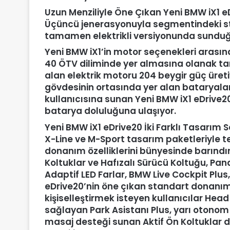
Uzun Menziliyle Öne Çıkan Yeni BMW iX1 e
Üçüncü jenerasyonuyla segmentindeki sta
tamamen elektrikli versiyonunda sunduğu
Yeni BMW iX1’in motor seçenekleri arasın
40 ÖTV diliminde yer almasına olanak tan
alan elektrik motoru 204 beygir güç üret
gövdesinin ortasında yer alan bataryala
kullanıcısına sunan Yeni BMW iX1 eDrive
batarya doluluğuna ulaşıyor.
Yeni BMW iX1 eDrive20 İki Farklı Tasarım 
X-Line ve M-Sport tasarım paketleriyle te
donanım özelliklerini bünyesinde barındırıy
Koltuklar ve Hafızalı Sürücü Koltuğu, P
Adaptif LED Farlar, BMW Live Cockpit Plus,
eDrive20’nin öne çıkan standart donanıml
kişiselleştirmek isteyen kullanıcılar He
sağlayan Park Asistanı Plus, yarı otonom 
masaj desteği sunan Aktif Ön Koltuklar d