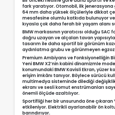
Bir önceki nesline göre daha sportif ve k
fark yaratıyor. Otomobil, ilk jenerasyo
64 mm daha yüksek ölçüleriyle dikkat çek
mesafesine olumlu katkıda bulunuyor ve
kıyasla çok daha ferah bir yaşam alanı s
BMW markasının yaratıcısı olduğu SAC f
doğru uzayan ve alçalan tavan yapısıyla 
tasarım ile daha sportif bir görünüm ka
aydınlatma grubu ve görünmeyen egzoz çık
Premium Ambiyans ve Fonksiyonelliğin Bir
Yeni BMW X2’nin kabini dinamizmle modernl
konumundaki BMW Kavisli Ekran, yüzer ko
erişim imkânı tanıyor. Böylece sürücü 
multimedya sisteminde dilediği değişiklik
ekranı ve sesli komut enstrümanları saye
önemli ölçüde azaltılıyor.
Sportifliği her bir unsurunda öne çıkara
etkileniyor. Elektrikli ayarlanabilir ön kol
barındırıyor.