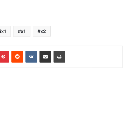
ix1
x1
x2
mblr
Pinterest
Reddit
VKontakte
E-Posta ile paylaş
Yazdır