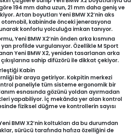
eskin çizgilere sahip Yeni BMW X2 boyutlarıyla da
na göre 194 mm daha uzun, 21 mm daha geniş ve
iyor. Artan boyutları Yeni BMW X2’nin aks
 otomobil, kabininde önceki jenerasyona
unarak konforlu yolculuğa imkan tanıyor.
ormu, Yeni BMW X2’nin önden arka kısmına
yan profilde vurgulanıyor. Özellikle M Sport
zanan Yeni BMW X2, yeniden tasarlanan arka
ışlarına sahip difüzörü ile dikkat çekiyor.
leştiği Kabin
iği bir araya getiriyor. Kokpitin merkezi
ntrol paneliyle tüm sisteme ergonomik bir
kullanım esnasında gözünü yoldan ayırmadan
leri yapabiliyor. İç mekânda yer alan kontrol
sinde fiziksel düğme ve kontrollerin sayısı
n Yeni BMW X2’nin koltukları da bu durumdan
tuklar, sürücü tarafında hafıza özelliğini de