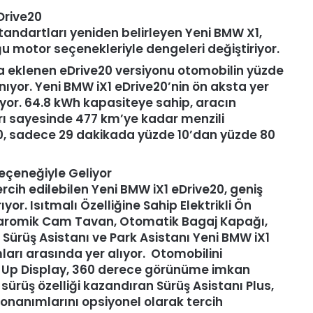
Drive20
ndartları yeniden belirleyen Yeni BMW X1,
 motor seçenekleriyle dengeleri değiştiriyor.
a eklenen eDrive20 versiyonu otomobilin yüzde
ıyor. Yeni BMW iX1 eDrive20’nin ön aksta yer
iyor. 64.8 kWh kapasiteye sahip, aracın
rı sayesinde 477 km’ye kadar menzili
20, sadece 29 dakikada yüzde 10’dan yüzde 80
Seçeneğiyle Geliyor
rcih edilebilen Yeni BMW iX1 eDrive20, geniş
or. Isıtmalı Özelliğine Sahip Elektrikli Ön
anaromik Cam Tavan, Otomatik Bagaj Kapağı,
 Sürüş Asistanı ve Park Asistanı Yeni BMW iX1
arı arasında yer alıyor. Otomobilini
ad Up Display, 360 derece görünüme imkan
sürüş özelliği kazandıran Sürüş Asistanı Plus,
onanımlarını opsiyonel olarak tercih