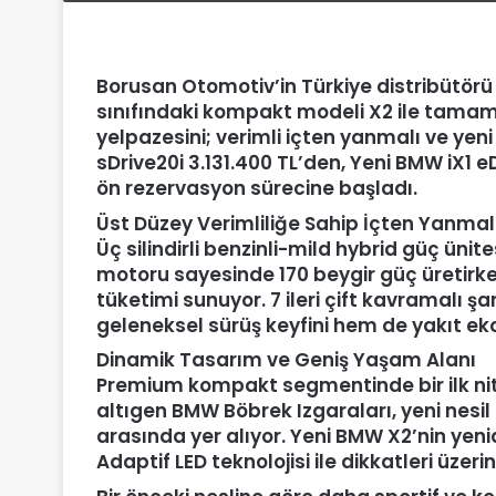
Borusan Otomotiv’in Türkiye distribütör
sınıfındaki kompakt modeli X2 ile tamam
yelpazesini; verimli içten yanmalı ve yen
sDrive20i 3.131.400 TL’den, Yeni BMW iX1 e
ön rezervasyon sürecine başladı.
Üst Düzey Verimliliğe Sahip İçten Yanmal
Üç silindirli benzinli-mild hybrid güç ünit
motoru sayesinde 170 beygir güç üretirke
tüketimi sunuyor. 7 ileri çift kavramalı
geleneksel sürüş keyfini hem de yakıt ek
Dinamik Tasarım ve Geniş Yaşam Alanı
Premium kompakt segmentinde bir ilk nit
altıgen BMW Böbrek Izgaraları, yeni nesil
arasında yer alıyor. Yeni BMW X2’nin yen
Adaptif LED teknolojisi ile dikkatleri üzeri