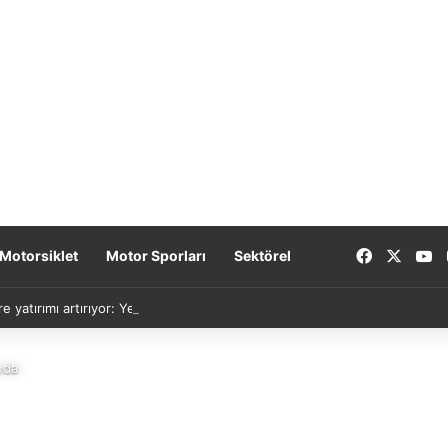
Facebook
X
Y
Motorsiklet
Motor Sporları
Sektörel
re yatırımı artırıyor: Yeni nesil bataryalar 2027’de geliyor
nda