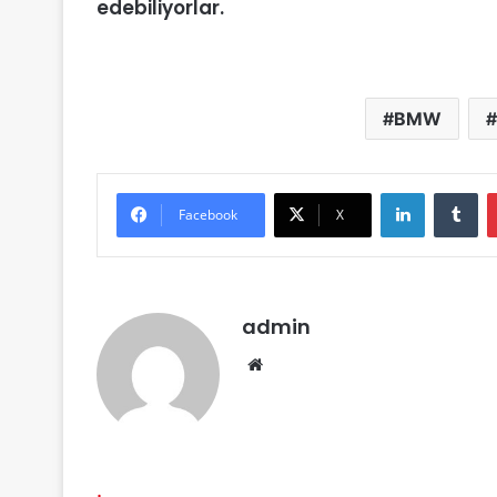
edebiliyorlar.
BMW
LinkedIn
Tu
Facebook
X
admin
Web
sitesi