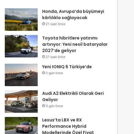
Honda, Avrupa’da büyümeyi
kârlılıkla sağlayacak
21 saat önce
Toyota hibritlere yatırımı
artırıyor: Yeni nesil bataryalar
2027’de geliyor
21 saat önce
Yeni IONIQ 6 Türkiye’de
2 gün önce
Audi A2 Elektrikli Olarak Geri
Geliyor
3 gün önce
Lexus’ta LBX ve RX
Performance Hybrid
Modellerinde Özel Fiyat