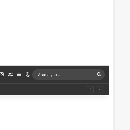
ouTube
Instagram
Rastgele Makale
Kenar Bölmesi
Dış görünümü değiştir
Arama
yap
...