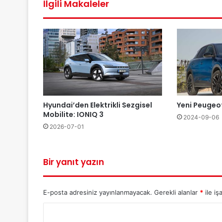
İlgili Makaleler
Hyundai’den Elektrikli Sezgisel
Yeni Peugeo
Mobilite: IONIQ 3
2024-09-06
2026-07-01
Bir yanıt yazın
E-posta adresiniz yayınlanmayacak.
Gerekli alanlar
*
ile iş
Y