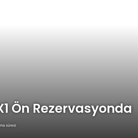
iX1 Ön Rezervasyonda
ma süresi