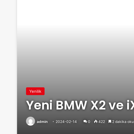
Yenilik
Yeni BMW X2 ve 
admin
2024-02-14
0
422
2 dakika oku