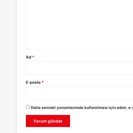
o
r
u
m
*
Ad
*
E-posta
*
Daha sonraki yorumlarımda kullanılması için adım, e-