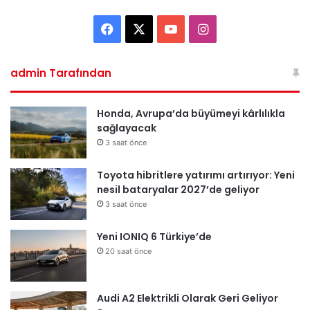
F
X
Y
I
a
o
n
admin Tarafından
c
u
s
e
T
t
Honda, Avrupa’da büyümeyi kârlılıkla
sağlayacak
b
u
a
3 saat önce
o
b
g
Toyota hibritlere yatırımı artırıyor: Yeni
nesil bataryalar 2027’de geliyor
o
e
r
3 saat önce
k
a
Yeni IONIQ 6 Türkiye’de
m
20 saat önce
Audi A2 Elektrikli Olarak Geri Geliyor