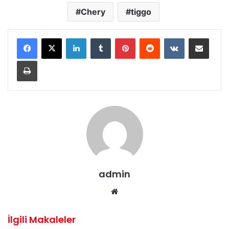
Chery
tiggo
LinkedIn
Tumblr
Pinterest
Reddit
VKontakte
E-Posta ile paylaş
Yazdır
admin
We
b
sit
İlgili Makaleler
esi