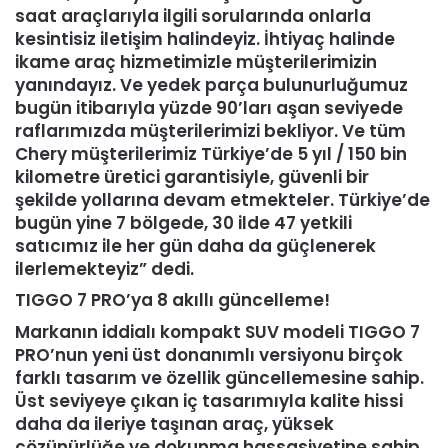
saat araçlarıyla ilgili sorularında onlarla
kesintisiz iletişim halindeyiz. İhtiyaç halinde
ikame araç hizmetimizle müşterilerimizin
yanındayız. Ve yedek parça bulunurluğumuz
bugün itibarıyla yüzde 90’ları aşan seviyede
raflarımızda müşterilerimizi bekliyor. Ve tüm
Chery müşterilerimiz Türkiye’de 5 yıl / 150 bin
kilometre üretici garantisiyle, güvenli bir
şekilde yollarına devam etmekteler. Türkiye’de
bugün yine 7 bölgede, 30 ilde 47 yetkili
satıcımız ile her gün daha da güçlenerek
ilerlemekteyiz” dedi.
TIGGO 7 PRO’ya 8 akıllı güncelleme!
Markanın iddialı kompakt SUV modeli TIGGO 7
PRO’nun yeni üst donanımlı versiyonu birçok
farklı tasarım ve özellik güncellemesine sahip.
Üst seviyeye çıkan iç tasarımıyla kalite hissi
daha da ileriye taşınan araç, yüksek
çözünürlüğe ve dokunma hassasiyetine sahip