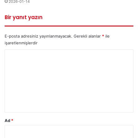
2026-01-14
Bir yanıt yazın
E-posta adresiniz yayınlanmayacak.
Gerekli alanlar
*
ile
işaretlenmişlerdir
Y
o
r
u
m
*
Ad
*