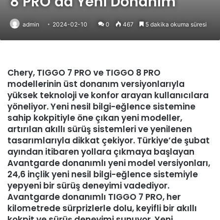
8 PRO’da Yeni Donanım
admin
2024-02-10
0
467
5 dakika okuma süresi
Chery, TIGGO 7 PRO ve TIGGO 8 PRO
modellerinin üst donanım versiyonlarıyla
yüksek teknoloji ve konfor arayan kullanıcılara
yöneliyor. Yeni nesil bilgi-eğlence sistemine
sahip kokpitiyle öne çıkan yeni modeller,
artırılan akıllı sürüş sistemleri ve yenilenen
tasarımlarıyla dikkat çekiyor. Türkiye’de şubat
ayından itibaren yollara çıkmaya başlayan
Avantgarde donanımlı yeni model versiyonları,
24,6 inçlik yeni nesil bilgi-eğlence sistemiyle
yepyeni bir sürüş deneyimi vadediyor.
Avantgarde donanımlı TIGGO 7 PRO, her
kilometrede sürprizlerle dolu, keyifli bir akıllı
kokpit ve sürüş deneyimi sunuyor. Yeni