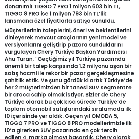
donanımlı TIGGO 7 PRO 1 milyon 603 bin TL,
TIGGO 8 PRO ise 1 milyon 793 bin TL’lik
lansmana özel fiyatlarla satışa sunuldu.
Müşterilerinin taleplerini, öneri ve beklentilerini
dinleyerek mevcut araçlarının yeni model ve
versiyonlarını geliştirip pazara sunduklarını
vurgulayan Chery Türkiye Başkan Yardımcısı
Ahu Turan, “Geçtiğimiz yıl Türkiye pazarında
önemli bir talep karşısında 1.2 milyonu aşan bir
satış hacmi ile rekor bir pazar gerçekleşmesine
şahitlik ettik. Ve şunu gördük ki artık Türkiye’de
her 2 müşterimizden bir tanesi SUV segmentte
bir araca sahip olmak istiyor. Bizler de Chery
Türkiye olarak bu çok kısa sürede Türkiye’de
toplam otomobil satışlarındaki sıralamada ilk
10 içerisinde yer aldık. Geçen yıl OMODA 5,
TIGGO 7 PRO ve TIGGO 8 PRO modellerimizle ilk
10’a girerken SUV pazarında en çok tercih
edilen 4. marka olmayı başardık. Chery olarak