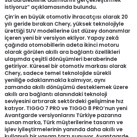
sürdürülebilirlik adımlarını gerçekleştirmek
istiyoruz” açıklamasında bulundu.
Çin’in en büyük otomotiv ihracatçısı olarak 20
yılı geride bırakan Chery, yüksek teknolojiyle
ürettiği SUV modellerine üst düzey donanımlar
içeren yeni bir versiyon ekliyor. Yapay zekâ
çağında otomobillerin adeta ikinci motoru
olarak görülen akıllı ara bağlantı özellikleri
ulaşımda çeşitli dönüşümleri beraberinde
getiriyor. Küresel bir otomotiv markası olarak
Chery, sadece temel teknolojide sürekli
yeniliğe odaklanmakla kalmıyor, aynı
zamanda akıllı dönüşümü desteklemek üzere
akıllı ara bağlantı alanındaki teknoloji
seviyesini artırarak sektördeki gelişimine hız
katıyor. TIGGO 7 PRO ve TIGGO 8 PRO’nun yeni
Avantgarde versiyonlarını Türkiye pazarına
sunan marka, Türk müşterilerine tasarım ve
işlev iyileştirmelerinin yanında daha akıllı ve
kullanışlı bir yaşam tarzı sunuyor. Avantgarde