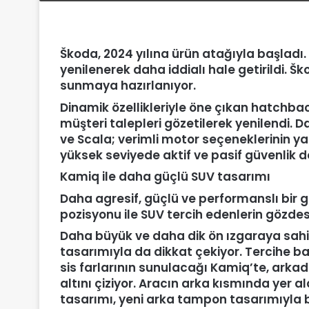
Škoda, 2024 yılına ürün atağıyla başlad
yenilenerek daha iddialı hale getirildi. Šk
sunmaya hazırlanıyor.
Dinamik özellikleriyle öne çıkan hatchba
müşteri talepleri gözetilerek yenilendi. 
ve Scala; verimli motor seçeneklerinin yanı
yüksek seviyede aktif ve pasif güvenlik 
Kamiq ile daha güçlü SUV tasarımı
Daha agresif, güçlü ve performanslı bir
pozisyonu ile SUV tercih edenlerin gözdes
Daha büyük ve daha dik ön ızgaraya sahip
tasarımıyla da dikkat çekiyor. Tercihe bağl
sis farlarının sunulacağı Kamiq’te, arka
altını çiziyor. Aracın arka kısmında yer al
tasarımı, yeni arka tampon tasarımıyla 