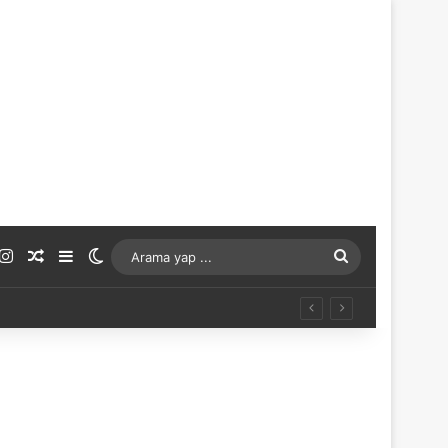
ouTube
Instagram
Rastgele Makale
Kenar Bölmesi
Dış görünümü değiştir
Arama
yap
...