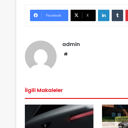
LinkedIn
Tu
Facebook
X
admin
Web
sitesi
İlgili Makaleler