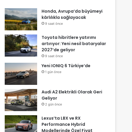
Honda, Avrupa’da büyümeyi
kârlılıkla sağlayacak
9 saat önce
Toyota hibritlere yatırımı
artırıyor: Yeni nesil bataryalar
2027’de geliyor
9 saat önce
Yeni IONIQ 6 Türkiye’de
1 gün önce
Audi A2 Elektrikli Olarak Geri
Geliyor
2 gün önce
Lexus’ta LBX ve RX
Performance Hybrid
Modellerinde Özel Fiyat