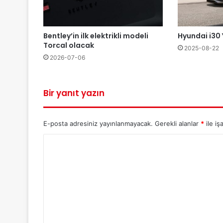
Bentley’in ilk elektrikli modeli
Hyundai i30 
Torcal olacak
2025-08-22
2026-07-06
Bir yanıt yazın
E-posta adresiniz yayınlanmayacak.
Gerekli alanlar
*
ile iş
Y
o
r
u
m
*