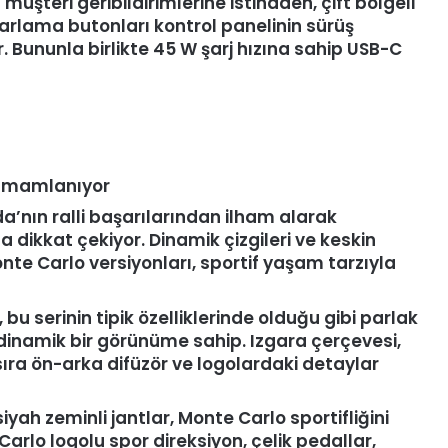
 müşteri geribildirimlerine istinaden, çift bölgeli
yarlama butonları kontrol panelinin sürüş
. Bununla birlikte 45 W şarj hızına sahip USB-C
tamamlanıyor
a’nın ralli başarılarından ilham alarak
 dikkat çekiyor. Dinamik çizgileri ve keskin
onte Carlo versiyonları, sportif yaşam tarzıyla
u serinin tipik özelliklerinde olduğu gibi parlak
e dinamik bir görünüme sahip. Izgara çerçevesi,
sıra ön-arka difüzör ve logolardaki detaylar
yah zeminli jantlar, Monte Carlo sportifliğini
Carlo logolu spor direksiyon, çelik pedallar,