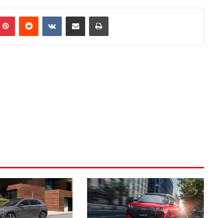
mblr
Pinterest
Reddit
VKontakte
E-Posta ile paylaş
Yazdır