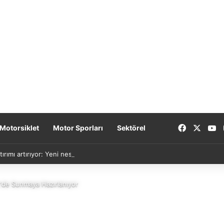
Facebook
X
Y
Motorsiklet
Motor Sporları
Sektörel
tırımı artırıyor: Yeni nesil bataryalar 2027’de geliyor
e‘de Sunmaya Hazırlanıyor