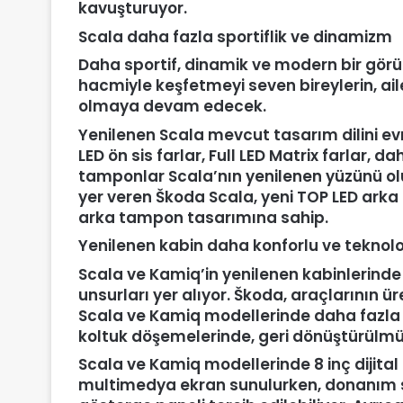
kavuşturuyor.
Scala daha fazla sportiflik ve dinamizm
Daha sportif, dinamik ve modern bir görü
hacmiyle keşfetmeyi seven bireylerin, ail
olmaya devam edecek.
Yenilenen Scala mevcut tasarım dilini evri
LED ön sis farlar, Full LED Matrix farlar, 
tamponlar Scala’nın yenilenen yüzünü ol
yer veren Škoda Scala, yeni TOP LED arka f
arka tampon tasarımına sahip.
Yenilenen kabin daha konforlu ve teknoloj
Scala ve Kamiq’in yenilenen kabinlerinde 
unsurları yer alıyor. Škoda, araçlarının 
Scala ve Kamiq modellerinde daha fazla s
koltuk döşemelerinde, geri dönüştürülmü
Scala ve Kamiq modellerinde 8 inç dijital
multimedya ekran sunulurken, donanım sevi