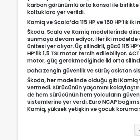
karbon görünümlü orta konsol ile birlikte 
koltuklara yer verildi.
Kamiq ve Scala‘da 115 HP ve 150 HP’lik ik
Škoda, Scala ve Kamiq modellerinde din
sunmaya devam ediyor. Her iki modelde de
ünitesi yer alıyor. Üç silindirli, gücü 115 HP
HP’lik 1.5 TSI motor tercih edilebiliyor. AC
motor, güç gerekmediğinde iki orta silindi
Daha zengin güvenlik ve sürüş asistan si
Škoda, her modelinde olduğu gibi Kamiq 
vermedi. Sürücünün yaşamını kolaylaştıra
de hem sürücünün hem yolcuların güvenl
sistemlerine yer verdi. Euro NCAP bağımsı
Kamiq, yüksek yetişkin ve çocuk koruma s