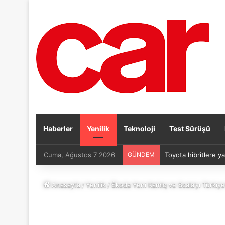
Haberler
Yenilik
Teknoloji
Test Sürüşü
Cuma, Ağustos 7 2026
GÜNDEM
Toyota hibritlere ya
Anasayfa
/
Yenilik
/
Škoda Yeni Kamiq ve Scala’yı Türkiy