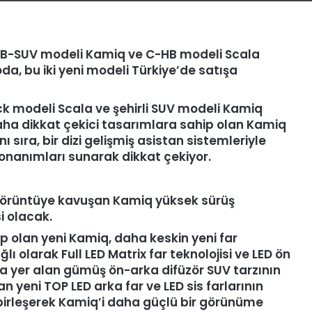
ı. B-SUV modeli Kamiq ve C-HB modeli Scala
oda, bu iki yeni modeli Türkiye’de satışa
ck modeli Scala ve şehirli SUV modeli Kamiq
Daha dikkat çekici tasarımlara sahip olan Kamiq
 sıra, bir dizi gelişmiş asistan sistemleriyle
donanımları sunarak dikkat çekiyor.
 görüntüye kavuşan Kamiq yüksek sürüş
i olacak.
 olan yeni Kamiq, daha keskin yeni far
ı olarak Full LED Matrix far teknolojisi ve LED ön
da yer alan gümüş ön-arka difüzör SUV tarzının
an yeni TOP LED arka far ve LED sis farlarının
birleşerek Kamiq’i daha güçlü bir görünüme