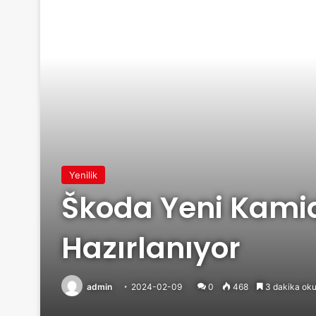
Yenilik
Škoda Yeni Kamiq
Hazırlanıyor
admin
2024-02-09
0
468
3 dakika oku