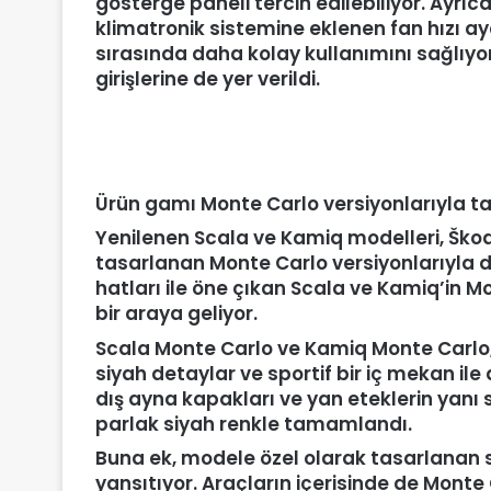
gösterge paneli tercih edilebiliyor. Ayrıca
klimatronik sistemine eklenen fan hızı a
sırasında daha kolay kullanımını sağlıyor
girişlerine de yer verildi.
Ürün gamı Monte Carlo versiyonlarıyla 
Yenilenen Scala ve Kamiq modelleri, Škod
tasarlanan Monte Carlo versiyonlarıyla da
hatları ile öne çıkan Scala ve Kamiq’in M
bir araya geliyor.
Scala Monte Carlo ve Kamiq Monte Carlo, b
siyah detaylar ve sportif bir iç mekan il
dış ayna kapakları ve yan eteklerin yanı 
parlak siyah renkle tamamlandı.
Buna ek, modele özel olarak tasarlanan si
yansıtıyor. Araçların içerisinde de Monte 