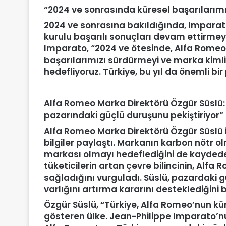
“
2024 ve sonrasında küresel başarılarımı
2024 ve sonrasına bakıldığında, Imparato
kurulu başarılı sonuçları devam ettirmeyi h
Imparato, “2024 ve ötesinde, Alfa Romeo 
başarılarımızı sürdürmeyi ve marka kimli
hedefliyoruz. Türkiye, bu yıl da önemli b
Alfa Romeo Marka Direktörü Özgü
r S
üslü
pazarındaki güçlü duruşunu pekiştiriyor”
Alfa Romeo Marka Direktörü Özgür Süslü 
bilgiler paylaştı. Markanın karbon nötr o
markası olmayı hedeflediğini de kaydeden
tüketicilerin artan çevre bilincinin, Alfa
sağladığını vurguladı. Süslü, pazardaki g
varlığını artırma kararını desteklediğini be
Özgür Süslü, “Türkiye, Alfa Romeo’nun k
gösteren ülke. Jean-Philippe Imparato’nun 