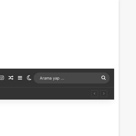
ouTube
Instagram
Rastgele Makale
Kenar Bölmesi
Dış görünümü değiştir
Arama
yap
...