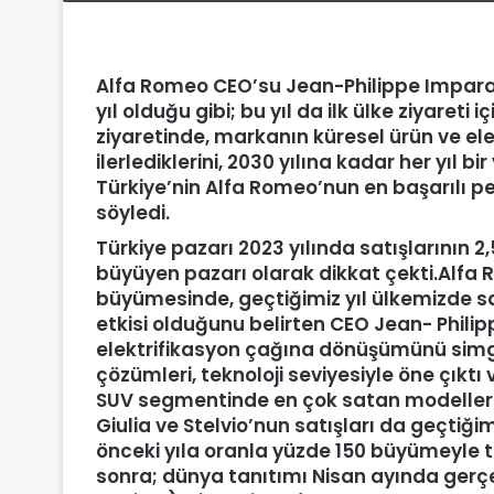
Alfa Romeo CEO’su Jean-Philippe Impar
yıl olduğu gibi; bu yı
l da
ilk ülke ziyaret
i i
ç
z
iyaretinde, markanın küresel ürün ve elek
ilerlediklerini, 2030 yılına kadar her yıl 
Türkiye
’
nin Alfa Romeo’nun en başarılı p
söyledi.
Türkiye pazarı 2023 yılında satışlarının 
büyüyen pazarı olarak dikkat çekti.
Alfa 
büyümesinde, geçtiğimiz yıl ülkemizde 
etkisi olduğunu belirten CEO Jean- Phili
elektrifikasyon çağı
na
dönüşümünü simgel
çözümleri, teknoloji seviyesiyle öne çıkt
SUV segmentinde en çok satan modeller ar
Giulia ve Stelvio’nun satışları da geçtiğim
önceki yıla oranla yüzde 150 büyümeyle
sonra; dünya tanıtımı Nisan ayında gerçe