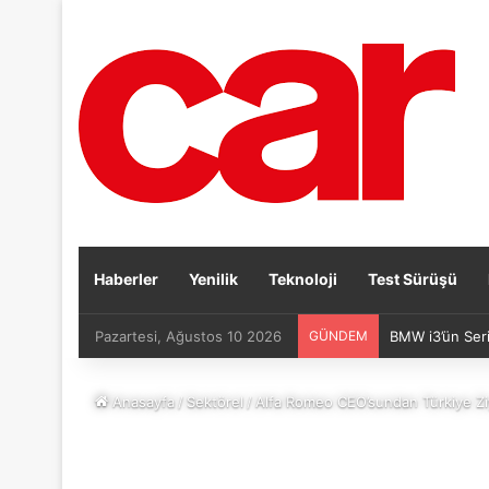
Haberler
Yenilik
Teknoloji
Test Sürüşü
Pazartesi, Ağustos 10 2026
GÜNDEM
BMW i3’ün Seri
Anasayfa
/
Sektörel
/
Alfa Romeo CEO’sundan Türkiye Zi