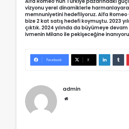
Alfa Romeo’nun Türkiye pazarındaki güçlü
vizyonu yerel dinamiklerle harmanlayara
memnuniyetini hedefliyoruz. Alfa Romeo 
bize 2 kat satış hedefi koymuştu. 2023 y
çıktık. 2024 yılında da büyümeye devam 
ivmenin Milano ile pekişeceğine inanıyorum
LinkedIn
Tu
Facebook
X
admin
Web
sitesi