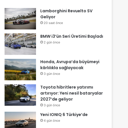
Lamborghini Revuelto SV
Geliyor
20 saat önce
BMW i3’ün Seri Üretimi Başladı
2 gün önce
Honda, Avrupa’da büyümeyi
kârlılıkla sağlayacak
3 gün önce
Toyota hibritlere yatırımı
artırıyor: Yeni nesil bataryalar
2027’de geliyor
3 gün önce
Yeni IONIQ 6 Türkiye’de
4 gün önce