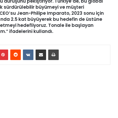
 duruşunu pekiştiriyor. Türkiye’de, bu global
k sürdürülebilir büyümeyi ve müşteri
CEO’su Jean-Philipe Imparato, 2023 sonu için
ılında 2.5 kat büyüyerek bu hedefin de üstüne
etmeyi hedefliyoruz. Tonale ile başlayan
.” ifadelerini kullandı.
mblr
Pinterest
Reddit
VKontakte
E-Posta ile paylaş
Yazdır