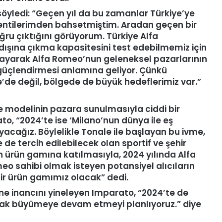
ı söyledi: “Geçen yıl da bu zamanlar Türkiye’ye
eklentilerimden bahsetmiştim. Aradan geçen bir
ru çıktığını görüyorum. Türkiye Alfa
ışına çıkma kapasitesini test edebilmemiz için
aşlayarak Alfa Romeo’nun geleneksel pazarlarının
ı güçlendirmesi anlamına geliyor. Çünkü
’de değil, bölgede de büyük hedeflerimiz var.”
e modelinin pazara sunulmasıyla ciddi bir
o, “2024’te ise ‘Milano’nun dünya ile eş
yacağız. Böylelikle Tonale ile başlayan bu ivme,
de tercih edilebilecek olan sportif ve şehir
n ürün gamına katılmasıyla, 2024 yılında Alfa
eo sahibi olmak isteyen potansiyel alıcıların
 bir ürün gamımız olacak” dedi.
ine inancını yineleyen Imparato, “2024’te de
arak büyümeye devam etmeyi planlıyoruz.” diye