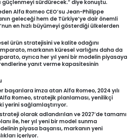
ı güçlenmeyi sürdürecek.” diye konuştu.
t eden Alfa Romeo CEO’su Jean-Philippe
nın geleceği hem de Türkiye’ye dair önemli
’nun en hızlı büyümeyi gösterdiği ülkelerden
l ürün stratejisini ve kalite odağını
n Imparato, markanın küresel varlığını daha da
mparato, ayrıca her yıl yeni bir modelin piyasaya
trendlerine yanıt verme kapasitesinin
u
 başarılara imza atan Alfa Romeo, 2024 yılı
 Alfa Romeo, stratejik planlaması, yenilikçi
ki yerini sağlamlaştırıyor.
 strateji olarak adlandırılan ve 2027’de tamamı
ı ile, her yıl yeni bir model sunma
elinin piyasa başarısı, markanın yeni
ıkları içeriyor.