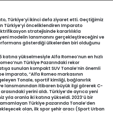
ato,
Türkiye
’
yi ikinci defa ziyaret etti. Geçtiğimiz
in T
ürkiye
’
yi
ö
nceliklendiren
Imparato
trifikasyon stratejisinde kararlılıkla
bir yeni modelin lansmanını gerçekleştireceğini ve
erformans gösterdiği ülkelerden biri olduğunu
2,5 katına yükselmesiyle Alfa Romeo’nun en hızlı
Romeo
’
nun Türkiye Pazarındaki rekor
satışa sunulan kompakt SUV Tonale’nin
ö
nemli
ppe Imparato,
“
Alfa Romeo markasının
eyen Tonale, sportif kimliği, bağlanırlık
ı ve lansmanından itibaren büyük ilgi görerek C-
asındaki yerini aldı. Türkiye
’
de ayrıca yeni
iz yıla oranla iki katına yükseldi. 2023
’
ü bir
 tamamlayan Türkiye pazarında Tonale
’
den
kleşecek olan, ilk spor şehir aracı (Sport Urban