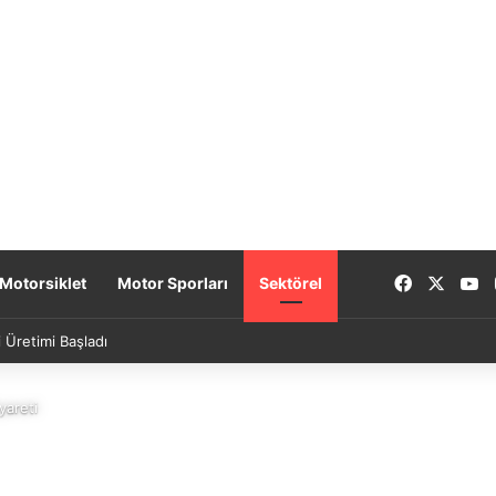
Facebook
X
Y
Motorsiklet
Motor Sporları
Sektörel
 Üretimi Başladı
yareti