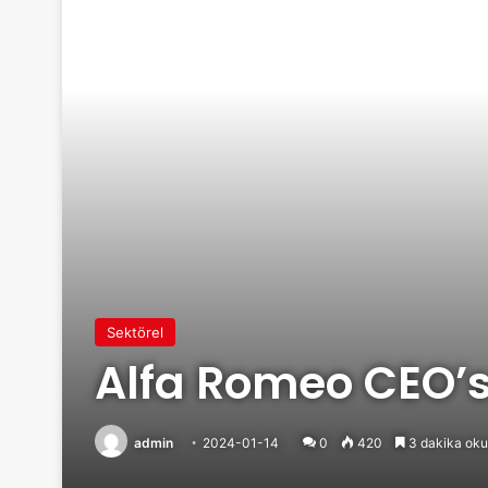
Sektörel
Alfa Romeo CEO’s
admin
2024-01-14
0
420
3 dakika oku