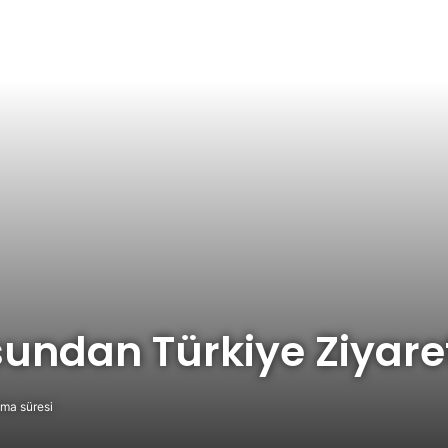
undan Türkiye Ziyare
ma süresi