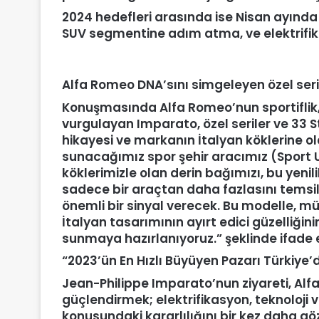
2024 hedefleri arasında ise Nisan ayında 
SUV segmentine adım atma, ve elektrifi
Alfa Romeo DNA
’
sını simgeleyen özel seri
Konuşmasında Alfa Romeo’nun sportiflik
vurgulayan Imparato, özel seriler ve 33 
hikayesi ve markanın İtalyan köklerine ol
sunacağımız spor şehir aracımız (Sport U
köklerimizle olan derin bağımızı, bu yenil
sadece bir araçtan daha fazlasını temsil
önemli bir sinyal verecek. Bu modelle, mü
İtalyan tasarımının ayırt edici güzelliğini
sunmaya hazırlanıyoruz.” şeklinde ifade e
“
2023’ü
n En H
ızlı Büyüyen Pazarı Türkiye
’
Jean-Philippe Imparato’nun ziyareti, Alf
güçlendirmek; elektrifikasyon, teknoloji 
konusundaki kararlılığını bir kez daha gö