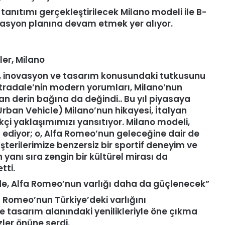
tanıtımı gerçekleştirilecek Milano modeli ile B-
kasyon planına devam etmek yer alıyor.
ler, Milano
, inovasyon ve tasarım konusundaki tutkusunu
Stradale’nin modern yorumları, Milano’nun
an derin bağına da değindi.. Bu yıl piyasaya
rban Vehicle) Milano’nun hikayesi, İtalyan
ikçi yaklaşımımızı yansıtıyor. Milano modeli,
 ediyor; o, Alfa Romeo’nun geleceğine dair de
şterilerimize benzersiz bir sportif deneyim ve
n yanı sıra zengin bir kültürel mirası da
tti.
de, Alfa Romeo
’
nun varlığı daha da güçlenecek”
a Romeo’nun Türkiye’deki varlığını
ve tasarım alanındaki yenilikleriyle öne çıkma
zler önüne serdi.