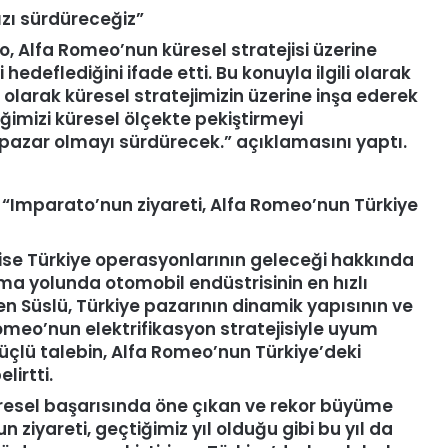
zı sürdüreceğiz”
, Alfa Romeo’nun küresel stratejisi üzerine
edeflediğini ifade etti. Bu konuyla ilgili olarak
olarak küresel stratejimizin üzerine inşa ederek
ğimizi küresel ölçekte pekiştirmeyi
ir pazar olmayı sürdürecek.” açıklamasını yaptı.
:
“
Imparato
’
nun ziyareti, Alfa Romeo’nun Türkiye
ise Türkiye operasyonlarının geleceği hakkında
lma yolunda otomobil endüstrisinin en hızlı
 Süslü, Türkiye pazarının dinamik yapısının ve
 Romeo’nun elektrifikasyon stratejisiyle uyum
üçlü talebin, Alfa Romeo’nun Türkiye’deki
lirtti.
üresel başarısında öne çıkan ve rekor büyüme
ziyareti, geçtiğimiz yıl olduğu gibi bu yıl da