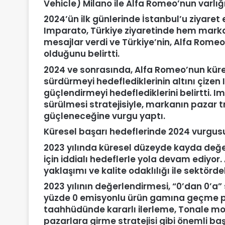
Vehicle) Milano ile Alfa Romeo
’
nun varlığ
2024’ün ilk günlerinde İstanbul’u ziyare
Imparato, Türkiye ziyaretinde hem marka
mesajlar verdi ve Türkiye’nin, Alfa Romeo
olduğunu belirtti.
2024 ve sonrasında, Alfa Romeo’nun kürese
sürdürmeyi hedeflediklerinin altını çize
güçlendirmeyi hedeflediklerini belirtti. I
sürülmesi stratejisiyle, markanın pazar 
güçleneceğine vurgu yaptı.
Küresel başarı hedeflerinde 2024 vurgus
2023 yılında küresel düzeyde kayda değer
için iddialı hedeflerle yola devam ediyor.
yaklaşımı ve kalite odaklılığı ile sektörde
2023 yılının değerlendirmesi, “0’dan 0’a”
yüzde 0 emisyonlu ürün gamına geçme plan
taahhüdünde kararlı ilerleme, Tonale mod
pazarlara girme stratejisi gibi önemli başl