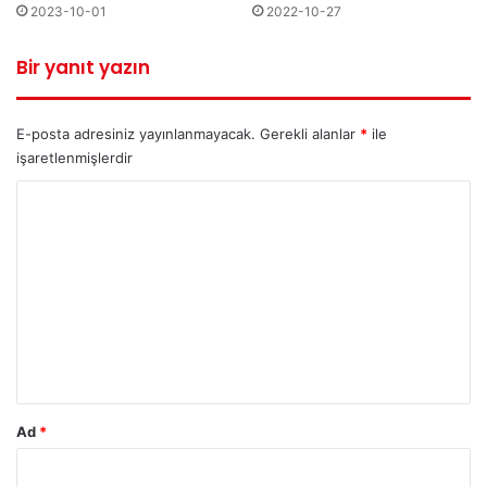
2023-10-01
2022-10-27
Bir yanıt yazın
E-posta adresiniz yayınlanmayacak.
Gerekli alanlar
*
ile
işaretlenmişlerdir
Y
o
r
u
m
*
Ad
*