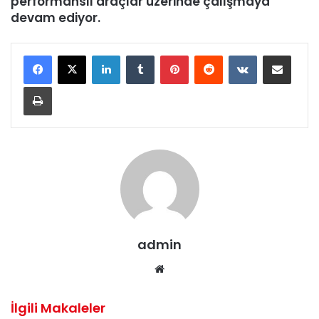
performanslı araçlar üzerinde çalışmaya
devam ediyor.
LinkedIn
Tumblr
Pinterest
Reddit
VKontakte
E-Posta ile paylaş
Yazdır
admin
We
b
sit
İlgili Makaleler