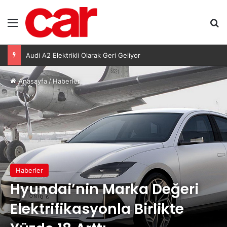
Menü
A
Audi A2 Elektrikli Olarak Geri Geliyor
Anasayfa
/
Haberler
Haberler
Hyundai’nin Marka Değeri
Elektrifikasyonla Birlikte