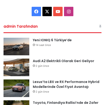
F
X
Y
I
a
o
n
admin Tarafından
c
u
s
e
T
t
Yeni IONIQ 6 Türkiye’de
14 saat önce
b
u
a
o
b
g
Audi A2 Elektrikli Olarak Geri Geliyor
2 gün önce
o
e
r
k
a
Lexus’ta LBX ve RX Performance Hybrid
m
Modellerinde Özel Fiyat Avantajı
2 gün önce
Toyota, Finlandiya Rallisi’nde de Zafer