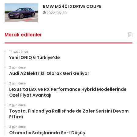
BMW M240I XDRIVE COUPE
2022-05-30
Merak edilenler
14 saat önce
Yeni IONIQ 6 Türkiye’de
2 gün önce
Audi A2 Elektrikli Olarak Geri Geliyor
2 gün önce
Lexus’ta LBX ve RX Performance Hybrid Modellerinde
Özel Fiyat Avantajı
2 gün önce
Toyota, Finlandiya Rallisi’nde de Zafer Serisini Devam
Ettirdi
3 gün önce
Otomotiv Satışlarında Sert Düşüş