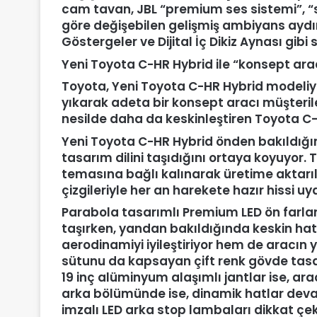
cam tavan, JBL “premium ses sistemi”, “sh
göre değişebilen gelişmiş ambiyans ayd
Göstergeler ve Dijital İç Dikiz Aynası gibi 
Yeni Toyota C-HR Hybrid ile “konsept araç
Toyota, Yeni Toyota C-HR Hybrid modeliy
yıkarak adeta bir konsept aracı müşteril
nesilde daha da keskinleştiren Toyota C-H
Yeni Toyota C-HR Hybrid önden bakıldığın
tasarım dilini taşıdığını ortaya koyuyor
temasına bağlı kalınarak üretime aktarıl
çizgileriyle her an harekete hazır hissi uy
Parabola tasarımlı Premium LED ön farla
taşırken, yandan bakıldığında keskin hat
aerodinamiyi iyileştiriyor hem de aracın 
sütunu da kapsayan çift renk gövde tasa
19 inç alüminyum alaşımlı jantlar ise, 
arka bölümünde ise, dinamik hatlar devam
imzalı LED arka stop lambaları dikkat çek