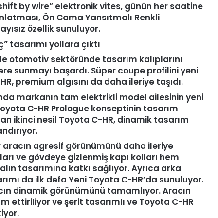
ift by wire” elektronik vites, günün her saatine
ınlatması, Ön Cama Yansıtmalı Renkli
sayısız özellik sunuluyor.
” tasarımı yollara çıktı
le otomotiv sektöründe tasarım kalıplarını
ere sunmayı başardı. Süper coupe profilini yeni
R, premium algısını da daha ileriye taşıdı.
da markanın tam elektrikli model ailesinin yeni
. Toyota C-HR Prologue konseptinin tasarım
an ikinci nesil Toyota C-HR, dinamik tasarım
andırıyor.
r aracın agresif görünümünü daha ileriye
ları ve gövdeye gizlenmiş kapı kolları hem
yalın tasarımına katkı sağlıyor. Ayrıca arka
rımı da ilk defa Yeni Toyota C-HR’da sunuluyor.
aracın dinamik görünümünü tamamlıyor. Aracın
 ettiriliyor ve şerit tasarımlı ve Toyota C-HR
iyor.