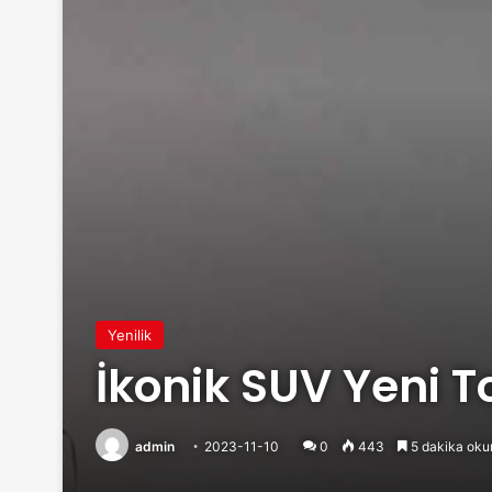
Yenilik
İkonik SUV Yeni 
admin
2023-11-10
0
443
5 dakika oku