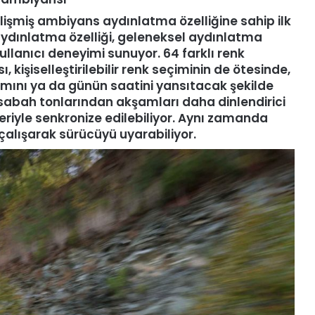
işmiş ambiyans aydınlatma özelliğine sahip ilk
ydınlatma özelliği, geleneksel aydınlatma
ullanıcı deneyimi sunuyor. 64 farklı renk
işiselleştirilebilir renk seçiminin de ötesinde,
mını ya da günün saatini yansıtacak şekilde
sabah tonlarından akşamları daha dinlendirici
riyle senkronize edilebiliyor. Aynı zamanda
 çalışarak sürücüyü uyarabiliyor.