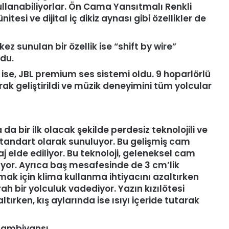
kullanabiliyorlar. Ön Cama Yansıtmalı Renkli
tesi ve dijital iç dikiz aynası gibi özellikler de
z sunulan bir özellik ise “shift by wire”
ldu.
ik ise, JBL premium ses sistemi oldu. 9 hoparlörlü
rak geliştirildi ve müzik deneyimini tüm yolcular
a bir ilk olacak şekilde perdesiz teknolojili ve
tandart olarak sunuluyor. Bu gelişmiş cam
j elde ediliyor. Bu teknoloji, geleneksel cam
tıyor. Ayrıca baş mesafesinde de 3 cm’lik
mak için klima kullanma ihtiyacını azaltırken
 bir yolculuk vadediyor. Yazın kızılötesi
tırken, kış aylarında ise ısıyı içeride tutarak
 ambiyansı