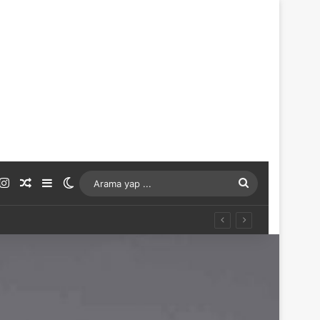
ouTube
Instagram
Rastgele Makale
Kenar Bölmesi
Dış görünümü değiştir
Arama
yap
...