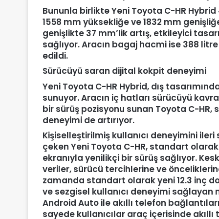
Bununla birlikte Yeni Toyota C-HR Hybri
1558 mm yüksekliğe ve 1832 mm genişliğe
genişlikte 37 mm’lik artış, etkileyici tasa
sağlıyor. Aracın bagaj hacmi ise 388 litre 
edildi.
Sürücüyü saran dijital kokpit deneyimi
Yeni Toyota C-HR Hybrid, dış tasarımında
sunuyor. Aracın iç hatları sürücüyü kavr
bir sürüş pozisyonu sunan Toyota C-HR, son
deneyimi de artırıyor.
Kişiselleştirilmiş kullanıcı deneyimini ileri
çeken Yeni Toyota C-HR, standart olarak
ekranıyla yenilikçi bir sürüş sağlıyor. Kes
veriler, sürücü tercihlerine ve önceliklerin
zamanda standart olarak yeni 12.3 inç do
ve sezgisel kullanıcı deneyimi sağlaya
Android Auto ile akıllı telefon bağlantılar
sayede kullanıcılar araç içerisinde akıll