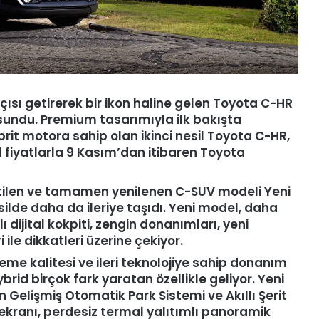
çısı getirerek bir ikon haline gelen Toyota C-HR
a sundu. Premium tasarımıyla ilk bakışta
 hibrit motora sahip olan ikinci nesil Toyota C-HR,
fiyatlarla 9 Kasım’dan itibaren Toyota
etilen ve tamamen yenilenen C-SUV modeli Yeni
silde daha da ileriye taşıdı. Yeni model, daha
ı dijital kokpiti, zengin donanımları, yeni
i ile dikkatleri üzerine çekiyor.
e kalitesi ve ileri teknolojiye sahip donanım
brid birçok fark yaratan özellikle geliyor. Yeni
Gelişmiş Otomatik Park Sistemi ve Akıllı Şerit
 ekranı, perdesiz termal yalıtımlı panoramik