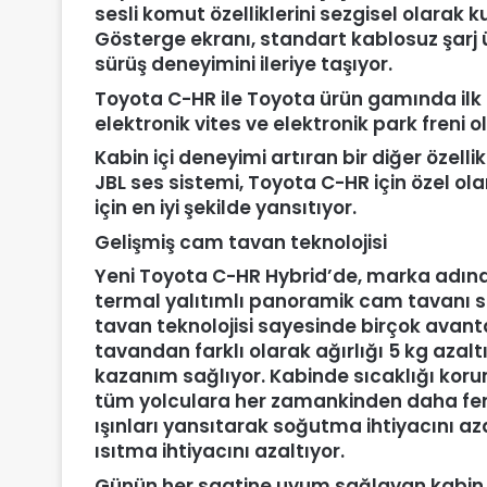
sesli komut özelliklerini sezgisel olarak 
Gösterge ekranı, standart kablosuz şarj üni
sürüş deneyimini ileriye taşıyor.
Toyota C-HR ile Toyota ürün gamında ilk ke
elektronik vites ve elektronik park freni o
Kabin içi deneyimi artıran bir diğer özell
JBL ses sistemi, Toyota C-HR için özel ola
için en iyi şekilde yansıtıyor.
Gelişmiş cam tavan teknolojisi
Yeni Toyota C-HR Hybrid’de, marka adına d
termal yalıtımlı panoramik cam tavanı s
tavan teknolojisi sayesinde birçok avanta
tavandan farklı olarak ağırlığı 5 kg azal
kazanım sağlıyor. Kabinde sıcaklığı koru
tüm yolculara her zamankinden daha ferah
ışınları yansıtarak soğutma ihtiyacını azal
ısıtma ihtiyacını azaltıyor.
Günün her saatine uyum sağlayan kabin