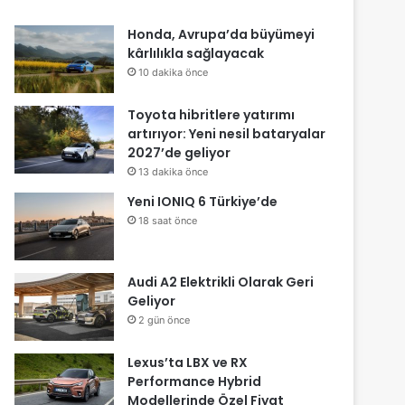
Honda, Avrupa’da büyümeyi
kârlılıkla sağlayacak
10 dakika önce
Toyota hibritlere yatırımı
artırıyor: Yeni nesil bataryalar
2027’de geliyor
13 dakika önce
Yeni IONIQ 6 Türkiye’de
18 saat önce
Audi A2 Elektrikli Olarak Geri
Geliyor
2 gün önce
Lexus’ta LBX ve RX
Performance Hybrid
Modellerinde Özel Fiyat