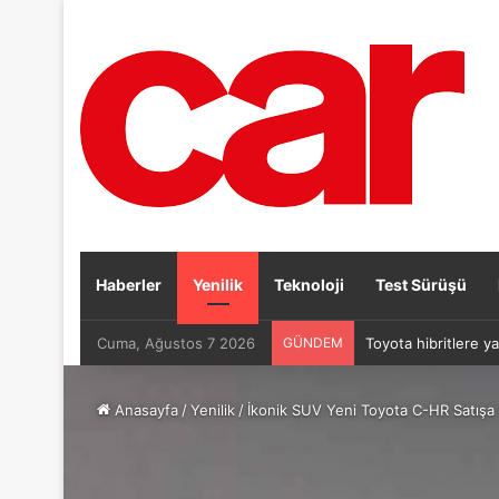
Haberler
Yenilik
Teknoloji
Test Sürüşü
Cuma, Ağustos 7 2026
GÜNDEM
Toyota hibritlere ya
Anasayfa
/
Yenilik
/
İkonik SUV Yeni Toyota C-HR Satışa