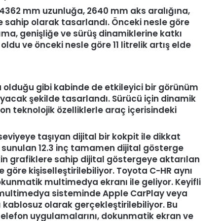
d 4362 mm uzunluğa, 2640 mm aks aralığına,
 sahip olarak tasarlandı. Önceki nesle göre
rıma, genişliğe ve sürüş dinamiklerine katkı
oldu ve önceki nesle göre 11 litrelik artış elde
 olduğu gibi kabinde de etkileyici bir görünüm
ayacak şekilde tasarlandı. Sürücü için dinamik
 teknolojik özelliklerle araç içerisindeki
 seviyeye taşıyan dijital bir kokpit ile dikkat
 sunulan 12.3 inç tamamen dijital gösterge
kin grafiklere sahip dijital göstergeye aktarılan
e göre kişiselleştirilebiliyor. Toyota C-HR aynı
kunmatik multimedya ekranı ile geliyor. Keyifli
n multimedya sisteminde Apple CarPlay veya
ı kablosuz olarak gerçekleştirilebiliyor. Bu
ı telefon uygulamalarını, dokunmatik ekran ve