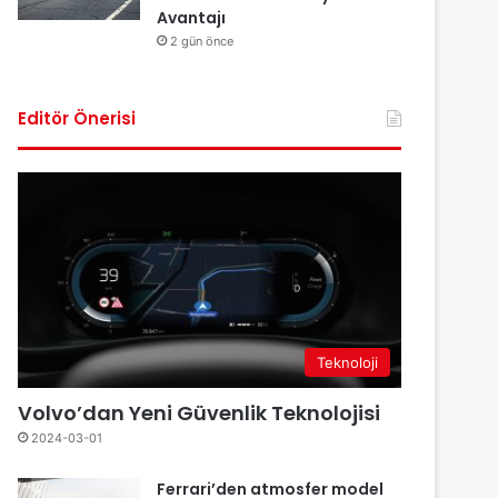
Avantajı
2 gün önce
Editör Önerisi
Teknoloji
Volvo’dan Yeni Güvenlik Teknolojisi
2024-03-01
Ferrari’den atmosfer model