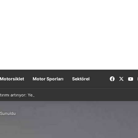
Facebook
X
Y
Motorsiklet
Motor Sporları
Sektörel
tırımı artırıyor: Yeni nesil bataryalar 2027’de geliyor
 Sunuldu