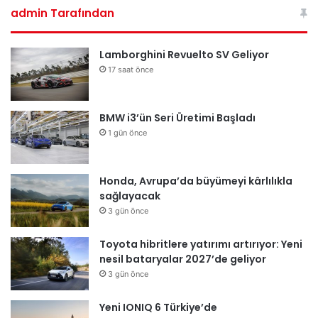
admin Tarafından
Lamborghini Revuelto SV Geliyor
17 saat önce
BMW i3’ün Seri Üretimi Başladı
1 gün önce
Honda, Avrupa’da büyümeyi kârlılıkla
sağlayacak
3 gün önce
Toyota hibritlere yatırımı artırıyor: Yeni
nesil bataryalar 2027’de geliyor
3 gün önce
Yeni IONIQ 6 Türkiye’de