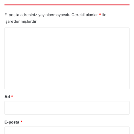
E-posta adresiniz yayınlanmayacak.
Gerekli alanlar
*
ile
işaretlenmişlerdir
Y
o
r
u
m
*
Ad
*
E-posta
*