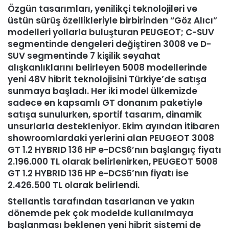
Özgün tasarımları, yenilikçi teknolojileri ve
üstün sürüş özellikleriyle birbirinden “Göz Alıcı”
modelleri yollarla buluşturan PEUGEOT; C-SUV
segmentinde dengeleri değiştiren 3008 ve D-
SUV segmentinde 7 kişilik seyahat
alışkanlıklarını belirleyen 5008 modellerinde
yeni 48V hibrit teknolojisini Türkiye’de satışa
sunmaya başladı. Her iki model ülkemizde
sadece en kapsamlı GT donanım paketiyle
satışa sunulurken, sportif tasarım, dinamik
unsurlarla destekleniyor. Ekim ayından itibaren
showroomlardaki yerlerini alan PEUGEOT 3008
GT 1.2 HYBRID 136 HP e-DCS6’nın başlangıç fiyatı
2.196.000 TL olarak belirlenirken, PEUGEOT 5008
GT 1.2 HYBRID 136 HP e-DCS6’nın fiyatı ise
2.426.500 TL olarak belirlendi.
Stellantis tarafından tasarlanan ve yakın
dönemde pek çok modelde kullanılmaya
başlanması beklenen yeni hibrit sistemi de