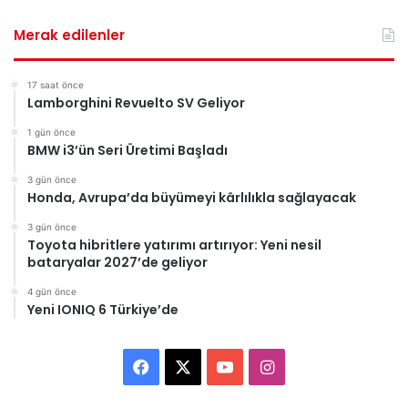
Merak edilenler
17 saat önce
Lamborghini Revuelto SV Geliyor
1 gün önce
BMW i3’ün Seri Üretimi Başladı
3 gün önce
Honda, Avrupa’da büyümeyi kârlılıkla sağlayacak
3 gün önce
Toyota hibritlere yatırımı artırıyor: Yeni nesil
bataryalar 2027’de geliyor
4 gün önce
Yeni IONIQ 6 Türkiye’de
Facebook
X
YouTube
Instagram