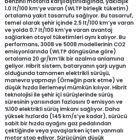
benzinli motorla karşılaştırıldığında, yaklaşık
1.0 lt/100 km’ye varan (WLTP birleşik tüketim)
ortalama yakıt tasarrufu sağlıyor. Bu tasarruf,
temel olarak şehir içinde 2.5 lt/100 km’ye varan
ve yolda 0.7 lt/100 km’ye varan avantaj
sağlarken otoyol tüketimleri aynı kalıyor. Bu
performans, 3008 ve 5008 modellerinin CO2
emisyonlarında (WLTP döngüsüne göre)
ortalama 20 gr/km’lik bir azalma anlamına
geliyor. Hibrit sistem, bataryanın şarjı uygun
olduğunda tamamen elektrikli sürüşü,
manevra yapmayı (Örneğin park etme) ve
düşük hızda ilerlemeyi mümkün kılıyor. Hibrit
teknolojisi ile şehir içi sürüşlerinde sürüş
süresinin yarısından fazlasını 0 emisyon ve
%100 elektrikli sürüş imkanı sağlıyor. Daha
yüksek hızlarda (145 km/s’ye kadar), sürücü
sabit bir hızda ayağını gaz pedalından
çektiğinde veya yavaşlarken içten yanmalı
motor stop ediyor. Sürücünün düşük