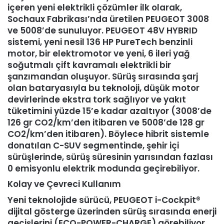
içeren yeni elektrikli çözümler ilk olarak,
Sochaux Fabrikası’nda üretilen PEUGEOT 3008
ve 5008’de sunuluyor. PEUGEOT 48V HYBRID
sistemi, yeni nesil 136 HP PureTech benzinli
motor, bir elektromotor ve yeni, 6 ileri yağ
soğutmalı çift kavramalı elektrikli bir
şanzımandan oluşuyor. Sürüş sırasında şarj
olan bataryasıyla bu teknoloji, düşük motor
devirlerinde ekstra tork sağlıyor ve yakıt
tüketimini yüzde 15’e kadar azaltıyor (3008’de
126 gr CO2/km’den itibaren ve 5008’de 128 gr
CO2/km’den itibaren). Böylece hibrit sistemle
donatılan C-SUV segmentinde, şehir içi
sürüşlerinde, sürüş süresinin yarısından fazlası
0 emisyonlu elektrik modunda geçirebiliyor.
Kolay ve Çevreci Kullanım
Yeni teknolojide sürücü, PEUGEOT i-Cockpit®
dijital gösterge üzerinden sürüş sırasında enerji
geçişlerini (ECO-POWER-CHARGE) görebiliyor.