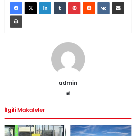
LinkedIn
Tumblr
Pinterest
Reddit
VKontakte
E-Posta ile paylaş
Yazdır
admin
Web
sitesi
İlgili Makaleler