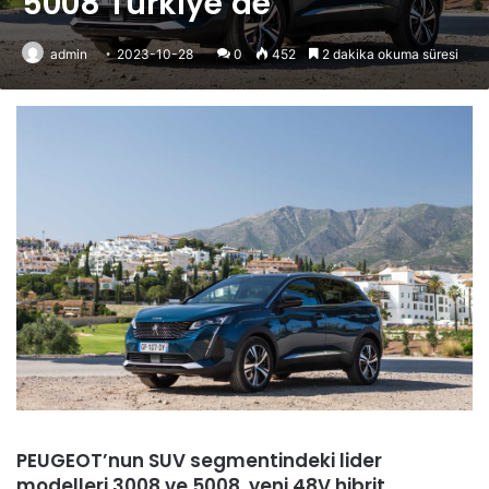
5008 Türkiye’de
admin
2023-10-28
0
452
2 dakika okuma süresi
PEUGEOT’nun SUV segmentindeki lider
modelleri 3008 ve 5008, yeni 48V hibrit