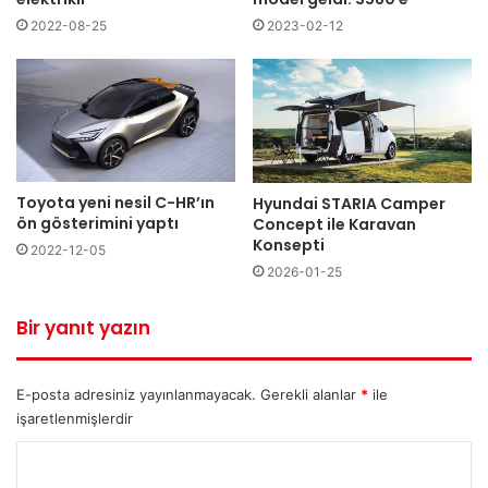
2022-08-25
2023-02-12
Toyota yeni nesil C-HR’ın
Hyundai STARIA Camper
ön gösterimini yaptı
Concept ile Karavan
Konsepti
2022-12-05
2026-01-25
Bir yanıt yazın
E-posta adresiniz yayınlanmayacak.
Gerekli alanlar
*
ile
işaretlenmişlerdir
Y