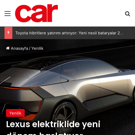
Menü
Ar
Toyota hibritlere yatırımı artırıyor: Yeni nesil bataryalar 2027’de geliyor
Anasayfa
/
Yenilik
Yenilik
Lexus elektriklide yeni