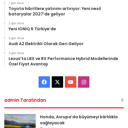
1 gün önce
Toyota hibritlere yatırımı artırıyor: Yeni nesil
bataryalar 2027’de geliyor
2 gün önce
Yeni IONIQ 6 Türkiye’de
3 gün önce
Audi A2 Elektrikli Olarak Geri Geliyor
3 gün önce
Lexus’ta LBX ve RX Performance Hybrid Modellerinde
Özel Fiyat Avantajı
Facebook
X
YouTube
Instagram
admin Tarafından
Honda, Avrupa’da büyümeyi kârlılıkla
sağlayacak