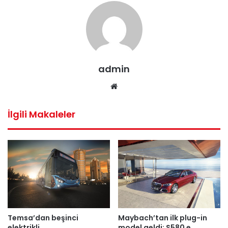
admin
Web
sitesi
İlgili Makaleler
Temsa’dan beşinci
Maybach’tan ilk plug-in
elektrikli
model geldi: S580 e