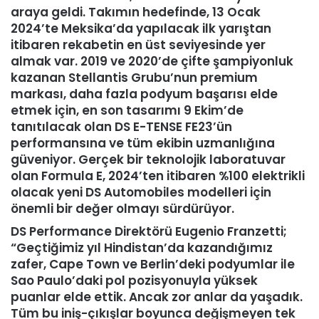
araya geldi. Takımın hedefinde, 13 Ocak
2024’te Meksika’da yapılacak ilk yarıştan
itibaren rekabetin en üst seviyesinde yer
almak var. 2019 ve 2020’de çifte şampiyonluk
kazanan Stellantis Grubu’nun premium
markası, daha fazla podyum başarısı elde
etmek için, en son tasarımı 9 Ekim’de
tanıtılacak olan DS E-TENSE FE23’ün
performansına ve tüm ekibin uzmanlığına
güveniyor. Gerçek bir teknolojik laboratuvar
olan Formula E, 2024’ten itibaren %100 elektrikli
olacak yeni DS Automobiles modelleri için
önemli bir değer olmayı sürdürüyor.
DS Performance Direktörü Eugenio Franzetti
;
“Geçtiğimiz yıl Hindistan’da kazandığımız
zafer, Cape Town ve Berlin’deki podyumlar ile
Sao Paulo’daki pol pozisyonuyla yüksek
puanlar elde ettik. Ancak zor anlar da yaşadık.
Tüm bu iniş-çıkışlar boyunca değişmeyen tek