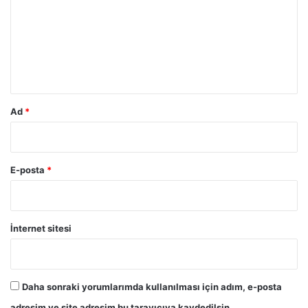
r
u
m
*
Ad
*
E-posta
*
İnternet sitesi
Daha sonraki yorumlarımda kullanılması için adım, e-posta
adresim ve site adresim bu tarayıcıya kaydedilsin.