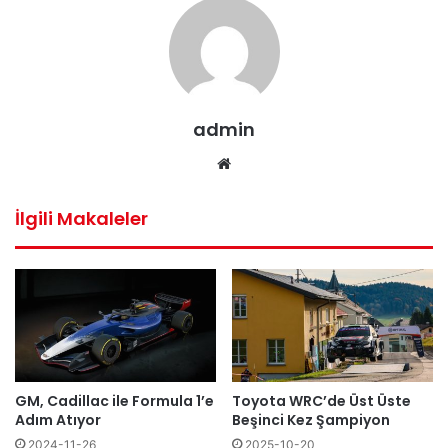
admin
We
b
sit
İlgili Makaleler
esi
GM, Cadillac ile Formula 1’e
Toyota WRC’de Üst Üste
Adım Atıyor
Beşinci Kez Şampiyon
2024-11-26
2025-10-20