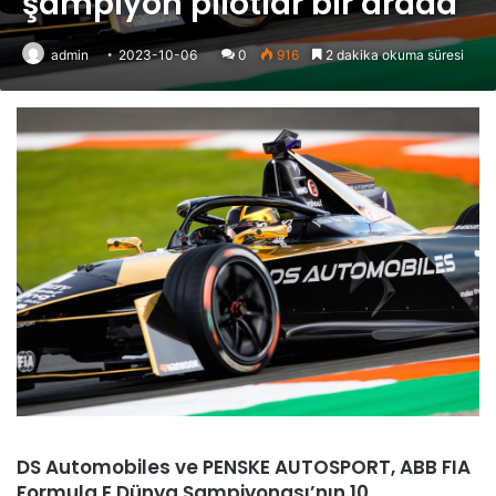
şampiyon pilotlar bir arada
admin
2023-10-06
0
916
2 dakika okuma süresi
DS Automobiles ve PENSKE AUTOSPORT, ABB FIA
Formula E Dünya Şampiyonası’nın 10.