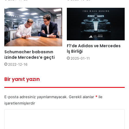
F1’de Adidas ve Mercedes
İş Birliği
Schumacher babasının
izinde Mercedes’e geçti
2025-01-11
2022-12-16
Bir yanıt yazın
E-posta adresiniz yayınlanmayacak.
Gerekli alanlar
*
ile
işaretlenmişlerdir
Y
o