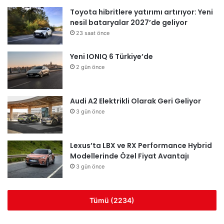
o
b
g
Toyota hibritlere yatırımı artırıyor: Yeni
nesil bataryalar 2027’de geliyor
o
e
r
23 saat önce
k
a
Yeni IONIQ 6 Türkiye’de
m
2 gün önce
Audi A2 Elektrikli Olarak Geri Geliyor
3 gün önce
Lexus’ta LBX ve RX Performance Hybrid
Modellerinde Özel Fiyat Avantajı
3 gün önce
Tümü (2234)