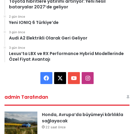
Toyota hibritlere yatırımı artırıyor: Yeni nesil
bataryalar 2027’de geliyor
2 gün önce
Yeni IONIQ 6 Türkiye’de
3 gün önce
Audi A2 Elektrikli Olarak Geri Geliyor
3 gün önce
Lexus’ta LBX ve RX Performance Hybrid Modellerinde
Özel Fiyat Avantajı
F
X
Y
I
a
o
n
admin Tarafından
c
u
s
e
T
t
Honda, Avrupa’da büyümeyi kârlılıkla
sağlayacak
b
u
a
22 saat önce