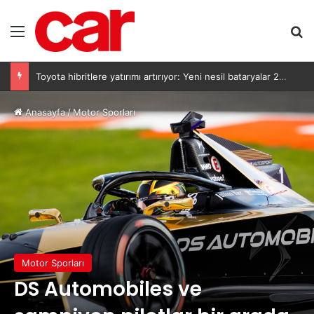
Menü
A
Toyota hibritlere yatırımı artırıyor: Yeni nesil bataryalar 2027’de geliyor
Anasayfa
/
Motor Sporları
Motor Sporları
DS Automobiles ve