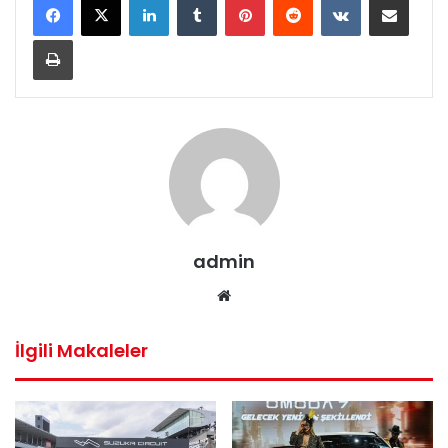
Yazdır
admin
We
b
sit
İlgili Makaleler
esi