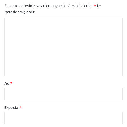
E-posta adresiniz yayınlanmayacak.
Gerekli alanlar
*
ile
işaretlenmişlerdir
Y
o
r
u
m
*
Ad
*
E-posta
*