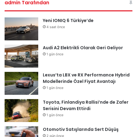
admin Tarafından
c
u
s
e
T
t
Yeni IONIQ 6 Türkiye’de
4 saat önce
b
u
a
o
b
g
Audi A2 Elektrikli Olarak Geri Geliyor
1 gün önce
o
e
r
k
a
Lexus’ta LBX ve RX Performance Hybrid
m
Modellerinde Özel Fiyat Avantajı
1 gün önce
Toyota, Finlandiya Rallisi’nde de Zafer
Serisini Devam Ettirdi
1 gün önce
Otomotiv Satışlarında Sert Düşüş
2 gün önce