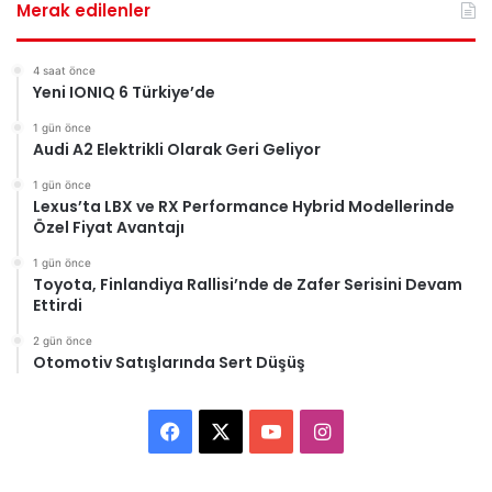
Merak edilenler
4 saat önce
Yeni IONIQ 6 Türkiye’de
1 gün önce
Audi A2 Elektrikli Olarak Geri Geliyor
1 gün önce
Lexus’ta LBX ve RX Performance Hybrid Modellerinde
Özel Fiyat Avantajı
1 gün önce
Toyota, Finlandiya Rallisi’nde de Zafer Serisini Devam
Ettirdi
2 gün önce
Otomotiv Satışlarında Sert Düşüş
F
X
Y
I
a
o
n