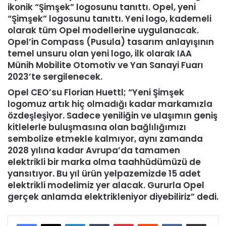
ikonik “Şimşek” logosunu tanıttı. Opel, yeni
“Şimşek” logosunu tanıttı. Yeni logo, kademeli
olarak tüm Opel modellerine uygulanacak.
Opel’in Compass (Pusula) tasarım anlayışının
temel unsuru olan yeni logo, ilk olarak IAA
Münih Mobilite Otomotiv ve Yan Sanayi Fuarı
2023’te sergilenecek.
Opel CEO’su Florian Huettl; “Yeni Şimşek
logomuz artık hiç olmadığı kadar markamızla
özdeşleşiyor. Sadece yeniliğin ve ulaşımın geniş
kitlelerle buluşmasına olan bağlılığımızı
sembolize etmekle kalmıyor, aynı zamanda
2028 yılına kadar Avrupa’da tamamen
elektrikli bir marka olma taahhüdümüzü de
yansıtıyor. Bu yıl ürün yelpazemizde 15 adet
elektrikli modelimiz yer alacak. Gururla Opel
gerçek anlamda elektrikleniyor diyebiliriz” dedi.
LinkedIn
Tumblr
Pinterest
Reddit
VKontakte
E-Posta ile paylaş