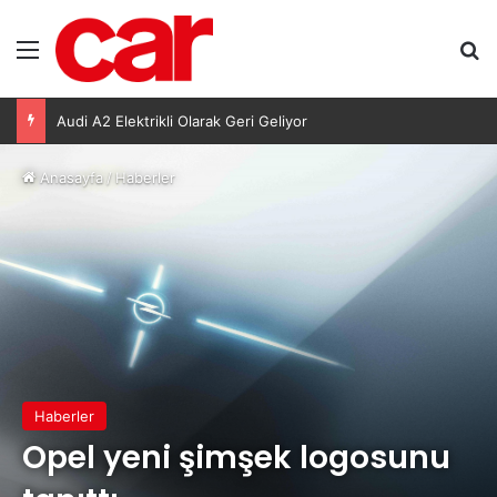
Menü
A
Audi A2 Elektrikli Olarak Geri Geliyor
Anasayfa
/
Haberler
Haberler
Opel yeni şimşek logosunu