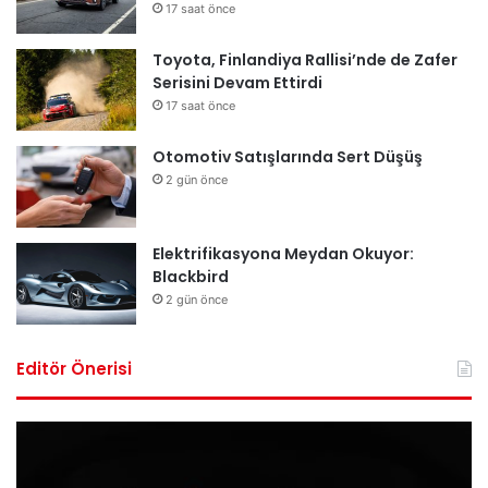
17 saat önce
Toyota, Finlandiya Rallisi’nde de Zafer
Serisini Devam Ettirdi
17 saat önce
Otomotiv Satışlarında Sert Düşüş
2 gün önce
Elektrifikasyona Meydan Okuyor:
Blackbird
2 gün önce
Editör Önerisi