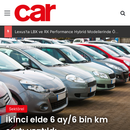
Menü
A
Lexus’ta LBX ve RX Performance Hybrid Modellerinde Özel Fiyat Avantajı
Anasayfa
/
Sektörel
Sektörel
İkinci elde 6 ay/6 bin km