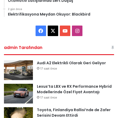
Otomotiv Satışlarında Sert Düşüş
2 gün önce
Elektrifikasyona Meydan Okuyor: Blackbird
F
X
Y
I
a
o
n
admin Tarafından
c
u
s
e
T
t
Audi A2 Elektrikli Olarak Geri Geliyor
17 saat önce
b
u
a
o
b
g
Lexus’ta LBX ve RX Performance Hybrid
Modellerinde Özel Fiyat Avantajı
o
e
r
17 saat önce
k
a
Toyota, Finlandiya Rallisi’nde de Zafer
m
Serisini Devam Ettirdi