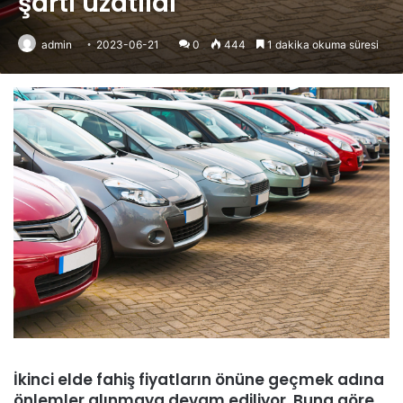
şartı uzatıldı
admin
2023-06-21
0
444
1 dakika okuma süresi
İkinci elde fahiş fiyatların önüne geçmek adına
önlemler alınmaya devam ediliyor. Buna göre