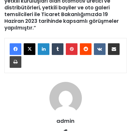
yetkili kuruluşları olan otomotiv üretici ve
distribütörleri, yetkili bayiler ve oto galeri
temsilcileri ile Ticaret Bakanlığımızda 19
Haziran 2023 tarihinde kapsamlı görüşmeler
yapılmıştır.”
LinkedIn
Tumblr
Pinterest
Reddit
VKontakte
E-Posta ile paylaş
Yazdır
admin
We