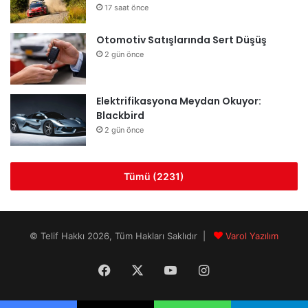
17 saat önce
Otomotiv Satışlarında Sert Düşüş
2 gün önce
Elektrifikasyona Meydan Okuyor:
Blackbird
2 gün önce
Tümü (2231)
© Telif Hakkı 2026, Tüm Hakları Saklıdır |
Varol Yazılım
Facebook
X
YouTube
Instagram