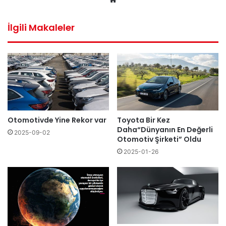
b
sit
İlgili Makaleler
esi
Otomotivde Yine Rekor var
Toyota Bir Kez
Daha“Dünyanın En Değerli
2025-09-02
Otomotiv Şirketi” Oldu
2025-01-26