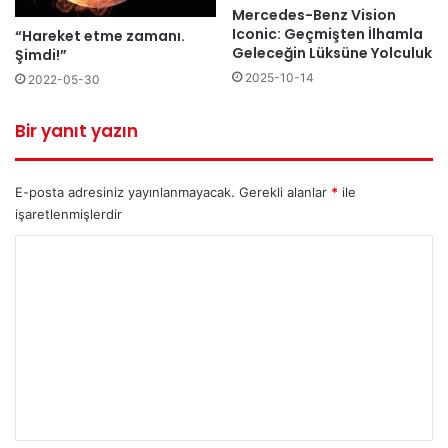
Mercedes-Benz Vision
Iconic: Geçmişten İlhamla
“Hareket etme zamanı.
Geleceğin Lüksüne Yolculuk
Şimdi!”
2025-10-14
2022-05-30
Bir yanıt yazın
E-posta adresiniz yayınlanmayacak.
Gerekli alanlar
*
ile
işaretlenmişlerdir
Y
o
r
u
m
*