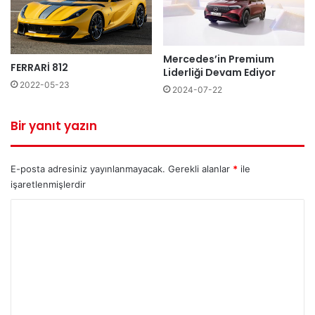
Mercedes’in Premium
FERRARİ 812
Liderliği Devam Ediyor
2022-05-23
2024-07-22
Bir yanıt yazın
E-posta adresiniz yayınlanmayacak.
Gerekli alanlar
*
ile
işaretlenmişlerdir
Y
o
r
u
m
*