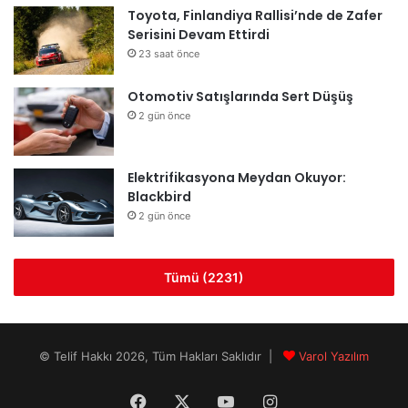
Toyota, Finlandiya Rallisi’nde de Zafer
m
Serisini Devam Ettirdi
23 saat önce
Otomotiv Satışlarında Sert Düşüş
2 gün önce
Elektrifikasyona Meydan Okuyor:
Blackbird
2 gün önce
Tümü (2231)
© Telif Hakkı 2026, Tüm Hakları Saklıdır |
Varol Yazılım
Facebook
X
YouTube
Instagram