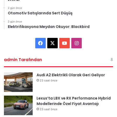
2 gün önce
Otomotiv Satışlarında Sert Düşüş
2 gün önce
Elektrifikasyona Meydan Okuyor: Blackbird
F
X
Y
I
a
o
n
admin Tarafından
c
u
s
e
T
t
Audi A2 Elektrikli Olarak Geri Geliyor
23 saat önce
b
u
a
o
b
g
Lexus’ta LBX ve RX Performance Hybrid
Modellerinde Özel Fiyat Avantajı
o
e
r
23 saat önce
k
a