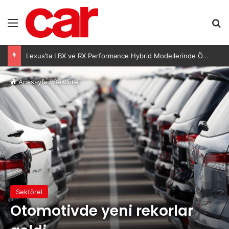
Menü
A
Lexus’ta LBX ve RX Performance Hybrid Modellerinde Özel Fiyat Avantajı
Anasayfa
/
Sektörel
Sektörel
Otomotivde yeni rekorlar