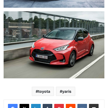
toyota
yaris
LinkedIn
Tumblr
Pinterest
Reddit
VKontakte
E-Posta ile paylaş