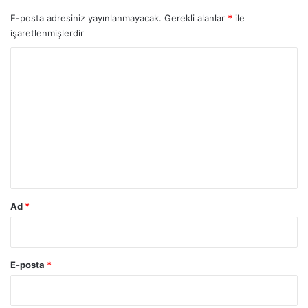
E-posta adresiniz yayınlanmayacak.
Gerekli alanlar
*
ile
işaretlenmişlerdir
Y
o
r
u
m
*
Ad
*
E-posta
*