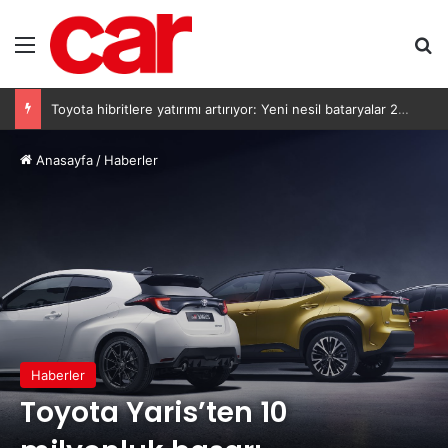
Menü
Ar
Toyota hibritlere yatırımı artırıyor: Yeni nesil bataryalar 2027’de geliyor
Anasayfa
/
Haberler
Haberler
Toyota Yaris’ten 10