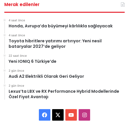
Merak edilenler
4 saat önce
Honda, Avrupa’da büyümeyi kârlılıkla sağlayacak
4 saat önce
Toyota hibritlere yatırımı artırıyor: Yeni nesil
bataryalar 2027’de geliyor
22 saat önce
Yeni IONIQ 6 Türkiye’de
2 gün önce
Audi A2 Elektrikli Olarak Geri Geliyor
2 gün önce
Lexus’ta LBX ve RX Performance Hybrid Modellerinde
Özel Fiyat Avantajı
Facebook
X
YouTube
Instagram