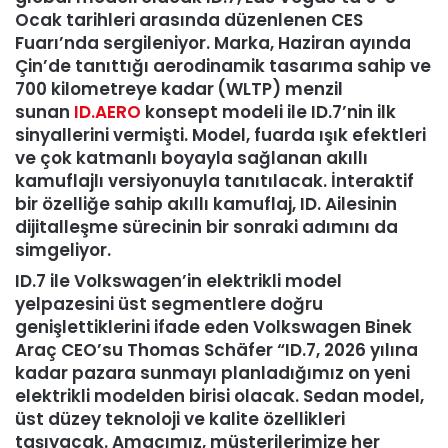
Ocak tarihleri arasında düzenlenen CES
Fuarı’nda sergileniyor. Marka, Haziran ayında
Çin’de tanıttığı aerodinamik tasarıma sahip ve
700 kilometreye kadar
(WLTP) menzil
sunan
ID.AERO
konsept modeli ile ID.7’nin ilk
sinyallerini vermişti. Model, fuarda ışık efektleri
ve çok katmanlı boyayla sağlanan akıllı
kamuflajlı versiyonuyla tanıtılacak. İnteraktif
bir özelliğe sahip akıllı kamuflaj, ID. Ailesinin
dijitalleşme sürecinin bir sonraki adımını da
simgeliyor.
ID.7 ile Volkswagen’in elektrikli model
yelpazesini üst segmentlere doğru
genişlettiklerini ifade eden Volkswagen Binek
Araç CEO’su Thomas Schäfer “ID.7, 2026 yılına
kadar pazara sunmayı planladığımız on yeni
elektrikli modelden birisi olacak. Sedan model,
üst düzey teknoloji ve kalite özellikleri
taşıyacak. Amacımız, müşterilerimize her