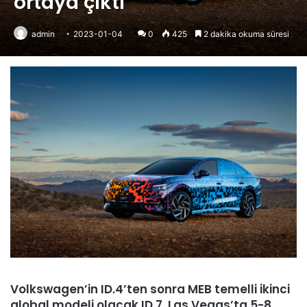
ortaya çıktı
admin
2023-01-04
0
425
2 dakika okuma süresi
Volkswagen’in ID.4’ten sonra MEB temelli ikinci
global modeli olacak ID.7, Las Vegas’ta 5-8