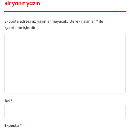
Bir yanıt yazın
E-posta adresiniz yayınlanmayacak.
Gerekli alanlar
*
ile
işaretlenmişlerdir
Y
o
r
u
m
*
Ad
*
E-posta
*