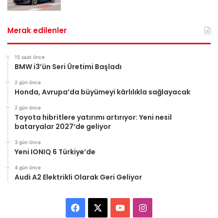
Merak edilenler
15 saat önce
BMW i3’ün Seri Üretimi Başladı
2 gün önce
Honda, Avrupa’da büyümeyi kârlılıkla sağlayacak
2 gün önce
Toyota hibritlere yatırımı artırıyor: Yeni nesil
bataryalar 2027’de geliyor
3 gün önce
Yeni IONIQ 6 Türkiye’de
4 gün önce
Audi A2 Elektrikli Olarak Geri Geliyor
Facebook
X
YouTube
Instagram