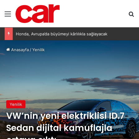
Menü
Ar
Toyota hibritlere yatırımı artırıyor: Yeni nesil bataryalar 2027’de geliyor
Anasayfa
/
Yenilik
Yenilik
VW’nin yeni elektriklisi ID.7
Sedan dijital kamuflajla