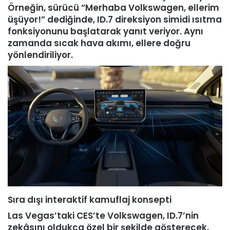
Örneğin, sürücü “Merhaba Volkswagen, ellerim
üşüyor!” dediğinde, ID.7 direksiyon simidi ısıtma
fonksiyonunu başlatarak yanıt veriyor. Aynı
zamanda sıcak hava akımı, ellere doğru
yönlendiriliyor.
Sıra dışı interaktif kamuflaj konsepti
Las Vegas’taki CES’te Volkswagen, ID.7’nin
zekâsını oldukça özel bir şekilde gösterecek.