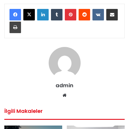
LinkedIn
Tumblr
Pinterest
Reddit
VKontakte
E-Posta ile paylaş
Yazdır
admin
Web
sitesi
İlgili Makaleler