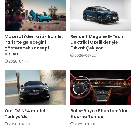
Maserati’den kritik hamle:
Renault Megane E-Tech
Paris’te geleceğini
Elektrikli Özellikleriyle
gösterecek konsept
Dikkat Çekiyor
geliyor
2026-06-22
2026-04-11
Yeni DS N°4 modeli
Rolls-Royce Phantom’dan
Türkiye’de
Ejderha Teması
2026-04-18
2025-01-16