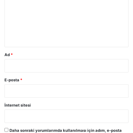
r
u
m
*
Ad
*
E-posta
*
İnternet sitesi
Daha sonraki yorumlarımda kullanılması için adım, e-posta