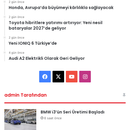
2 gün önce
Honda, Avrupa’da büyümeyi kârlılıkla sağlayacak
2 gün önce
Toyota hibritlere yatırımı artırıyor: Yeni nesil
bataryalar 2027’de geliyor
2 gün önce
Yeni IONIQ 6 Türkiye’de
4 gün önce
Audi A2 Elektrikli Olarak Geri Geliyor
Facebook
X
YouTube
Instagram
admin Tarafından
BMW i3’ün Seri Üretimi Başladı
6 saat önce