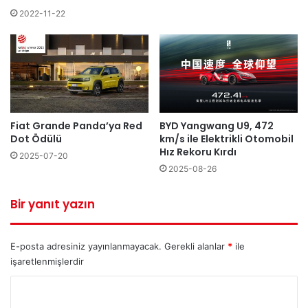
2022-11-22
Fiat Grande Panda’ya Red
BYD Yangwang U9, 472
Dot Ödülü
km/s ile Elektrikli Otomobil
Hız Rekoru Kırdı
2025-07-20
2025-08-26
Bir yanıt yazın
E-posta adresiniz yayınlanmayacak.
Gerekli alanlar
*
ile
işaretlenmişlerdir
Y
o