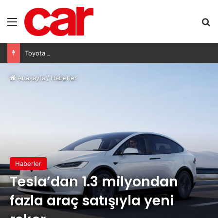
Menü
Ar
Toyota hibritlere yatırımı artırıyor: Yeni nesil bataryalar 2027’de geliyor
Anasayfa
/
Haberler
Haberler
Tesla’dan 1.3 milyondan
fazla araç satışıyla yeni