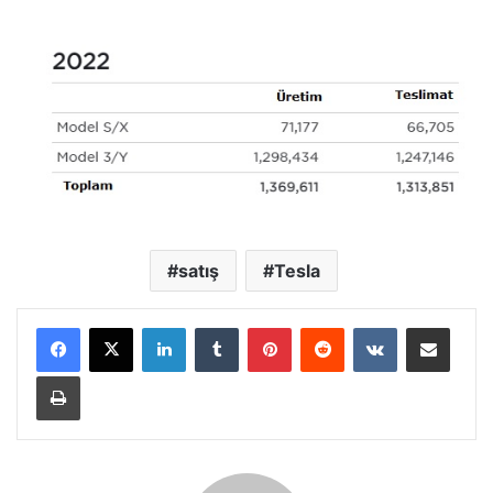
satış
Tesla
LinkedIn
Tumblr
Pinterest
Reddit
VKontakte
E-Posta ile paylaş
Yazdır