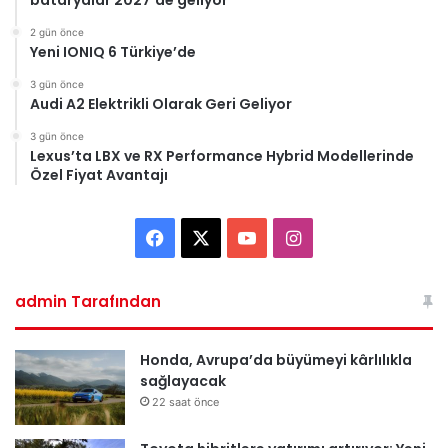
bataryalar 2027’de geliyor
2 gün önce
Yeni IONIQ 6 Türkiye’de
3 gün önce
Audi A2 Elektrikli Olarak Geri Geliyor
3 gün önce
Lexus’ta LBX ve RX Performance Hybrid Modellerinde
Özel Fiyat Avantajı
Facebook
X
YouTube
Instagram
admin Tarafından
Honda, Avrupa’da büyümeyi kârlılıkla
sağlayacak
22 saat önce