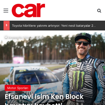
Menü
Ar
Toyota hibritlere yatırımı artırıyor: Yeni nesil bataryalar 2027’de geliyor
Anasayfa
/
Motor Sporları
Motor Sporları
Efsanevi isim Ken Block