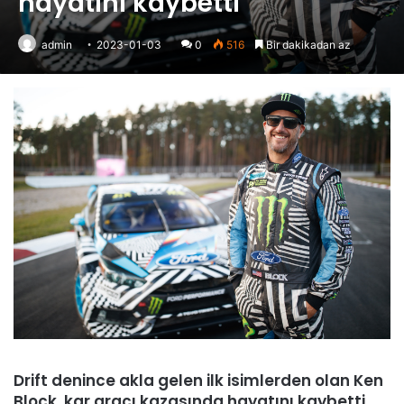
hayatını kaybetti
admin
2023-01-03
0
516
Bir dakikadan az
Drift denince akla gelen ilk isimlerden olan Ken
Block, kar aracı kazasında hayatını kaybetti.