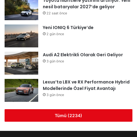
Toyota hibritlere yatırımı artırıyor: Yeni
nesil bataryalar 2027’de geliyor
22 saat önce
Yeni IONIQ 6 Türkiye’de
2 gün önce
Audi A2 Elektrikli Olarak Geri Geliyor
3 gün önce
Lexus’ta LBX ve RX Performance Hybrid
Modellerinde Özel Fiyat Avantajı
3 gün önce
Tümü (2234)