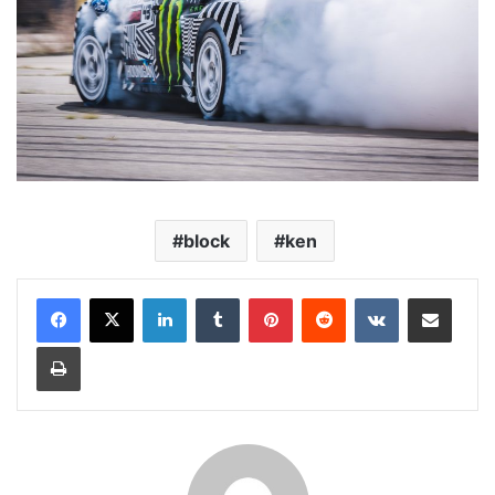
block
ken
LinkedIn
Tumblr
Pinterest
Reddit
VKontakte
E-Posta ile paylaş
Yazdır