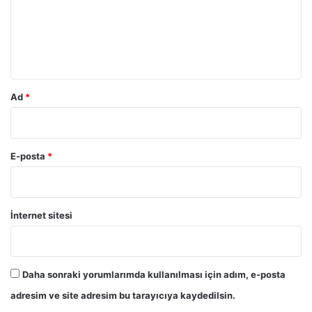
u
m
*
Ad
*
E-posta
*
İnternet sitesi
Daha sonraki yorumlarımda kullanılması için adım, e-posta
adresim ve site adresim bu tarayıcıya kaydedilsin.