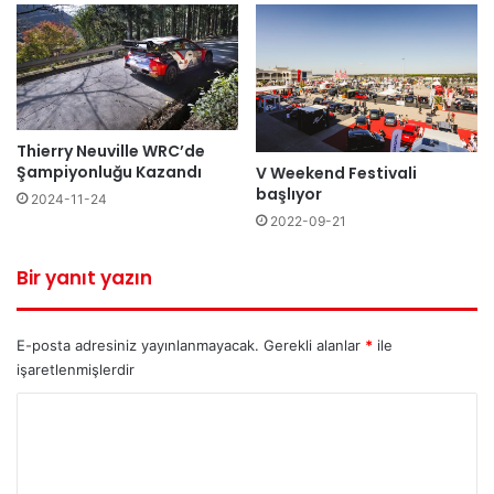
Thierry Neuville WRC’de
Şampiyonluğu Kazandı
V Weekend Festivali
başlıyor
2024-11-24
2022-09-21
Bir yanıt yazın
E-posta adresiniz yayınlanmayacak.
Gerekli alanlar
*
ile
işaretlenmişlerdir
Y
o
r