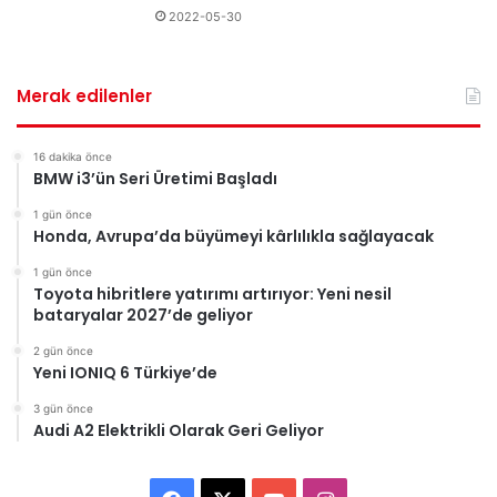
2022-05-30
Merak edilenler
16 dakika önce
BMW i3’ün Seri Üretimi Başladı
1 gün önce
Honda, Avrupa’da büyümeyi kârlılıkla sağlayacak
1 gün önce
Toyota hibritlere yatırımı artırıyor: Yeni nesil
bataryalar 2027’de geliyor
2 gün önce
Yeni IONIQ 6 Türkiye’de
3 gün önce
Audi A2 Elektrikli Olarak Geri Geliyor