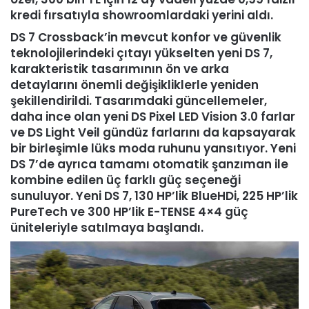
kredi fırsatıyla showroomlardaki yerini aldı.
DS 7 Crossback’in mevcut konfor ve güvenlik
teknolojilerindeki çıtayı yükselten yeni DS 7,
karakteristik tasarımının ön ve arka
detaylarını önemli değişikliklerle yeniden
şekillendirildi. Tasarımdaki güncellemeler,
daha ince olan yeni DS Pixel LED Vision 3.0 farlar
ve DS Light Veil gündüz farlarını da kapsayarak
bir birleşimle lüks moda ruhunu yansıtıyor. Yeni
DS 7’de ayrıca tamamı otomatik şanzıman ile
kombine edilen üç farklı güç seçeneği
sunuluyor. Yeni DS 7, 130 HP’lik BlueHDi, 225 HP’lik
PureTech ve 300 HP’lik E-TENSE 4×4 güç
üniteleriyle satılmaya başlandı.