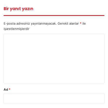
Bir yanıt yazın
E-posta adresiniz yayınlanmayacak.
Gerekli alanlar
*
ile
işaretlenmişlerdir
Y
o
r
u
m
*
Ad
*