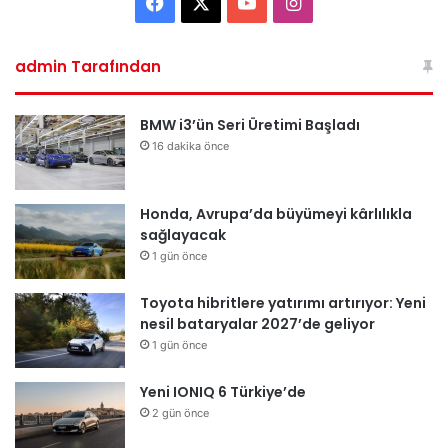
Facebook
X
YouTube
Instagram
admin Tarafından
BMW i3’ün Seri Üretimi Başladı
16 dakika önce
Honda, Avrupa’da büyümeyi kârlılıkla
sağlayacak
1 gün önce
Toyota hibritlere yatırımı artırıyor: Yeni
nesil bataryalar 2027’de geliyor
1 gün önce
Yeni IONIQ 6 Türkiye’de
2 gün önce