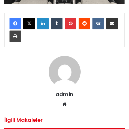
LinkedIn
Tumblr
Pinterest
Reddit
VKontakte
E-Posta ile paylaş
Yazdır
admin
Web
sitesi
İlgili Makaleler