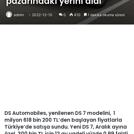
pazarındaki yerini aldı
admin
2022-12-10
0
410
1 dakika okuma süresi
DS Automobiles, yenilenen DS 7 modelini, 1
milyon 618 bin 200 TL’den başlayan fiyatlarla
Türkiye’de satışa sundu. Yeni DS 7, Aralık ayına
özel, 300 bin TL için 12 ay vadeli yüzde 0,99 faizli