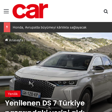
Menü
Ar
Honda, Avrupa’da büyümeyi kârlılıkla sağlayacak
Anasayfa
/
Yenilik
Yenilik
Yenilenen DS 7 Türkiye