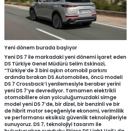
Yeni dönem burada başlıyor
Yeni DS 7 ile markadaki yeni dönemi işaret eden
DS Türkiye Genel Müdürü Selim Eskinazi,
“Türkiye’de 3 bini aşkın otomobil parkını
ardında bırakan DS Automobiles, öncü modeli
DS 7 Crossback’i yenilemesiyle beraber yerini
yeni DS 7’ye devrediyor. Tamamen elektrikli
otomobillere olan yolculuğumuzdaki simge
model yeni DS 7’de, bir dizel, bir benzinli ve bir
de hibrit motor seçeğeniyle ekonomi, verimlilik
ve performansı eksiksiz güvenlik teknolojileriyle
sunuyoruz. DS 7, teknolojiyi tasarım ile
buluştururken sunduğu ilklere DS Light Veil’ı da