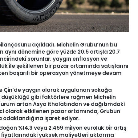
n bilançosunu açıkladı. Michelin Grubu’nun bu
ın aynı dönemine göre yüzde 20.5 artışla 20.7
incirindeki sorunlar, yaygın enflasyon ve
ülük ile şekillenen bir pazar ortamında satışlarını
rerken başarılı bir operasyon yönetmeye devam
ekte Çin’de yaygın olarak uygulanan sokağa
düşüklüğü gibi faktörlere rağmen Michelin
u durum artan Asya ithalatından ve dağıtımdaki
ci olarak etkilenen pazar ortamında, Grubun
a odaklandığına işaret ediyor.
doğan %14,3 veya 2.459 milyon euroluk bir artış
fiyatlarındaki yüksek maliyetleri aktarma