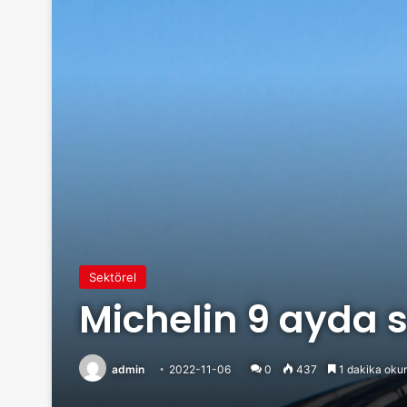
Sektörel
Michelin 9 ayda s
admin
2022-11-06
0
437
1 dakika oku