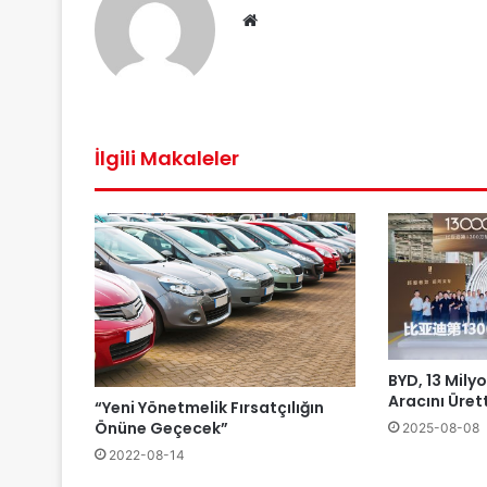
We
b
sit
esi
İlgili Makaleler
BYD, 13 Milyo
Aracını Ürett
“Yeni Yönetmelik Fırsatçılığın
Önüne Geçecek”
2025-08-08
2022-08-14