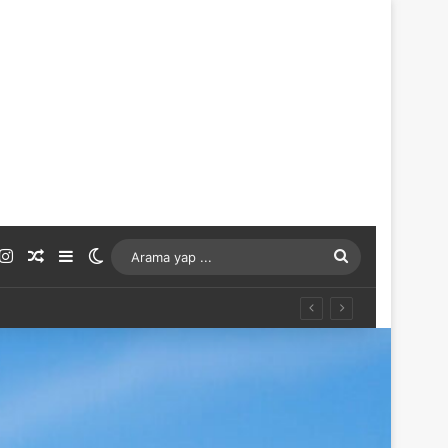
ouTube
Instagram
Rastgele Makale
Kenar Bölmesi
Dış görünümü değiştir
Arama
yap
...