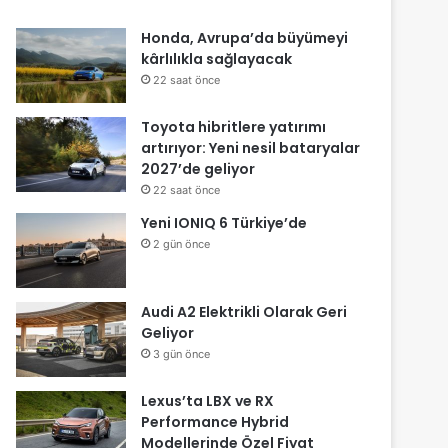
Honda, Avrupa’da büyümeyi
kârlılıkla sağlayacak
22 saat önce
Toyota hibritlere yatırımı
artırıyor: Yeni nesil bataryalar
2027’de geliyor
22 saat önce
Yeni IONIQ 6 Türkiye’de
2 gün önce
Audi A2 Elektrikli Olarak Geri
Geliyor
3 gün önce
Lexus’ta LBX ve RX
Performance Hybrid
Modellerinde Özel Fiyat