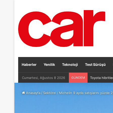
Haberler
Yenilik
Teknoloji
Test Sürüşü
Cumartesi, Ağustos 8 2026
GÜNDEM
Toyota hibritle
Anasayfa
/
Sektörel
/
Michelin 9 ayda satışlarını yüzde 20