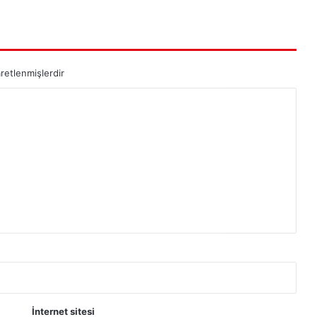
aretlenmişlerdir
İnternet sitesi