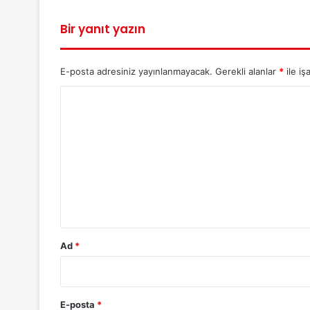
Bir yanıt yazın
E-posta adresiniz yayınlanmayacak.
Gerekli alanlar
*
ile iş
Y
o
r
u
m
*
Ad
*
E-posta
*