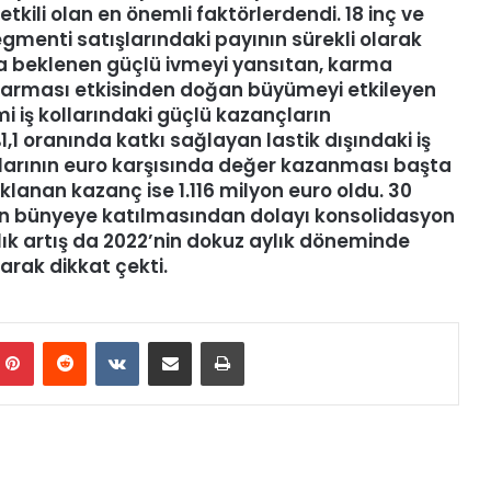
tkili olan en önemli faktörlerdendi. 18 inç ve
gmenti satışlarındaki payının sürekli olarak
nda beklenen güçlü ivmeyi yansıtan, karma
t karması etkisinden doğan büyümeyi etkileyen
mi iş kollarındaki güçlü kazançların
,1 oranında katkı sağlayan lastik dışındaki iş
olarının euro karşısında değer kazanması başta
lanan kazanç ise 1.116 milyon euro oldu. 30
un bünyeye katılmasından dolayı konsolidasyon
’lık artış da 2022’nin dokuz aylık döneminde
rak dikkat çekti.
Pinterest
Reddit
VKontakte
E-Posta ile paylaş
Yazdır