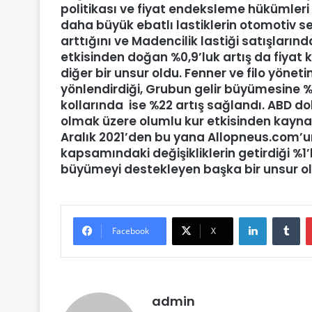
politikası ve fiyat endeksleme hükümleri e
daha büyük ebatlı lastiklerin otomotiv se
arttığını ve Madencilik lastiği satışları
etkisinden doğan %0,9’luk artış da fiya
diğer bir unsur oldu. Fenner ve filo yöneti
yönlendirdiği, Grubun gelir büyümesine %1
kollarında ise %22 artış sağlandı. ABD d
olmak üzere olumlu kur etkisinden kaynak
Aralık 2021’den bu yana Allopneus.com’
kapsamındaki değişikliklerin getirdiği %1
büyümeyi destekleyen başka bir unsur ola
LinkedIn
Tumblr
Facebook
X
admin