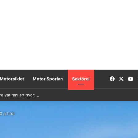
Facebook
X
Y
Motorsiklet
Motor Sporları
Sektörel
re yatırımı artırıyor: Yeni nesil bataryalar 2027’de geliyor
 artırdı