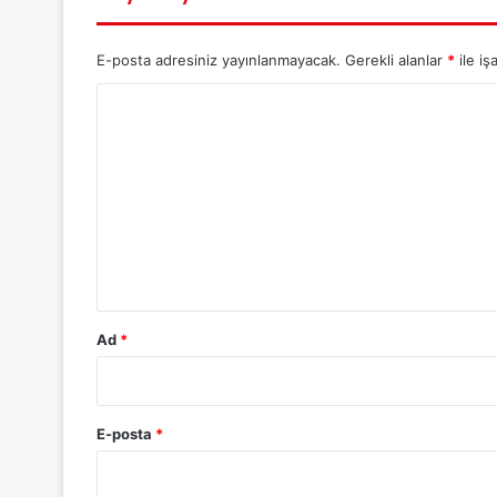
E-posta adresiniz yayınlanmayacak.
Gerekli alanlar
*
ile iş
Y
o
r
u
m
*
Ad
*
E-posta
*