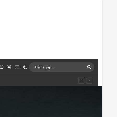
ouTube
Instagram
Rastgele Makale
Kenar Bölmesi
Dış görünümü değiştir
Arama
yap
...