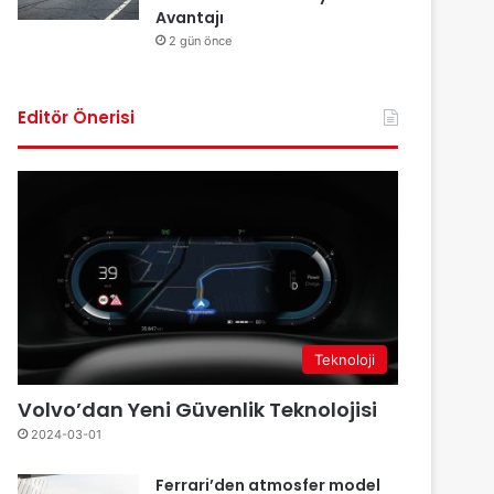
Avantajı
2 gün önce
Editör Önerisi
Teknoloji
Volvo’dan Yeni Güvenlik Teknolojisi
2024-03-01
Ferrari’den atmosfer model