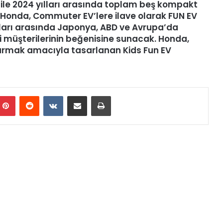
ile 2024 yılları arasında toplam beş kompakt
 Honda, Commuter EV’lere ilave olarak FUN EV
lları arasında Japonya, ABD ve Avrupa’da
 müşterilerinin beğenisine sunacak. Honda,
ktarmak amacıyla tasarlanan Kids Fun EV
Pinterest
Reddit
VKontakte
E-Posta ile paylaş
Yazdır