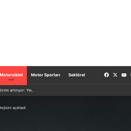
Facebook
X
Y
Motorsiklet
Motor Sporları
Sektörel
tırımı artırıyor: Yeni nesil bataryalar 2027’de geliyor
ejisini açıkladı