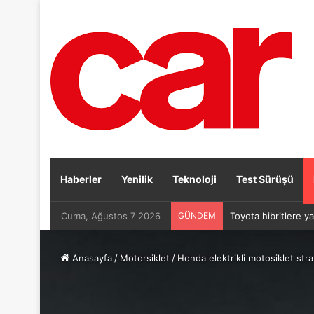
Haberler
Yenilik
Teknoloji
Test Sürüşü
Cuma, Ağustos 7 2026
GÜNDEM
Toyota hibritlere ya
Anasayfa
/
Motorsiklet
/
Honda elektrikli motosiklet strat