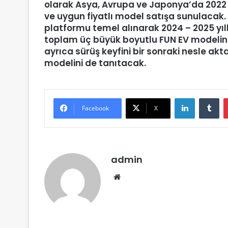
olarak Asya, Avrupa ve Japonya’da 2022 
ve uygun fiyatlı model satışa sunulacak.
platformu temel alınarak 2024 – 2025 yı
toplam üç büyük boyutlu FUN EV modelini
ayrıca sürüş keyfini bir sonraki nesle a
modelini de tanıtacak.
LinkedIn
Tumblr
Facebook
X
admin
We
b
sit
esi