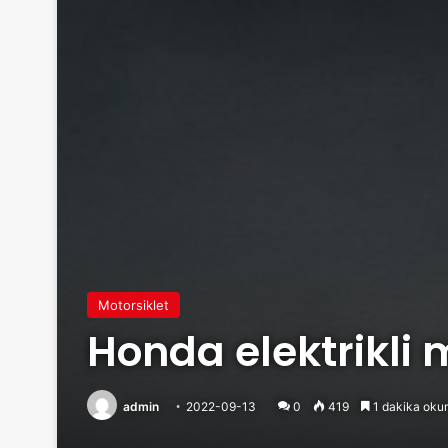
Motorsiklet
Honda elektrikli m
admin
2022-09-13
0
419
1 dakika oku