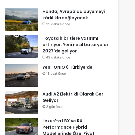
Honda, Avrupa’da büyümeyi
kârlılıkla sağlayacak
39 dakika önce
Toyota hibritlere yatırımı
artırıyor: Yeni nesil bataryalar
2027’de geliyor
42 dakika önce
Yeni IONIQ 6 Türkiye’de
18 saat önce
Audi A2 Elektrikli Olarak Geri
Geliyor
2 gün önce
Lexus’ta LBX ve RX
Performance Hybrid
Modellerinde Özel Fiyat