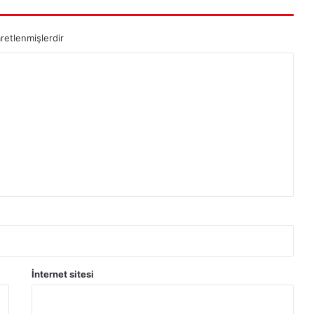
aretlenmişlerdir
İnternet sitesi