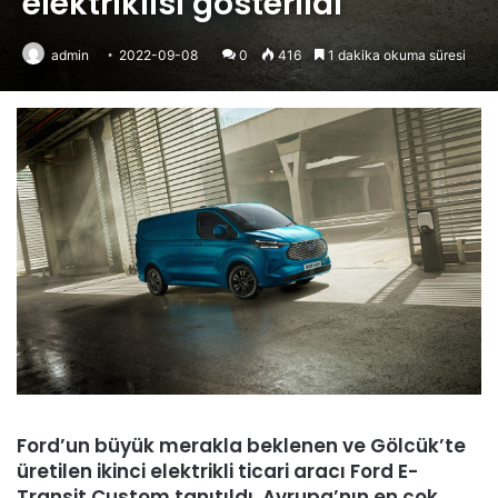
elektriklisi gösterildi
admin
2022-09-08
0
416
1 dakika okuma süresi
Ford’un büyük merakla beklenen ve Gölcük’te
üretilen ikinci elektrikli ticari aracı Ford E-
Transit Custom tanıtıldı. Avrupa’nın en çok