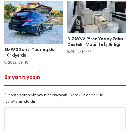
DİZAYNVIP’ten Yapay Zeka
Destekli Mobilite İş Birliği
BMW 3 Serisi Touring de
2024-10-31
Türkiye’de
2022-09-10
Bir yanıt yazın
E-posta adresiniz yayınlanmayacak.
Gerekli alanlar
*
ile
işaretlenmişlerdir
Y
o
r