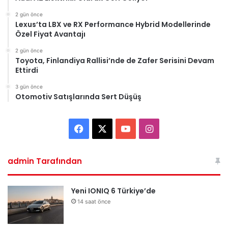
2 gün önce
Lexus’ta LBX ve RX Performance Hybrid Modellerinde
Özel Fiyat Avantajı
2 gün önce
Toyota, Finlandiya Rallisi’nde de Zafer Serisini Devam
Ettirdi
3 gün önce
Otomotiv Satışlarında Sert Düşüş
Facebook
X
YouTube
Instagram
admin Tarafından
Yeni IONIQ 6 Türkiye’de
14 saat önce