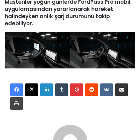
Müşteriler yoğun günlerde FordPass Pro mobil
uygulamasından yararlanarak hareket
halindeyken anlık şarj durumunu takip
edebiliyor.
LinkedIn
Tumblr
Pinterest
Reddit
VKontakte
E-Posta ile paylaş
Yazdır