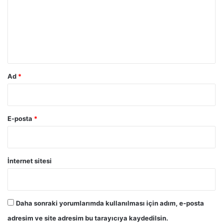
u
m
*
Ad
*
E-posta
*
İnternet sitesi
Daha sonraki yorumlarımda kullanılması için adım, e-posta
adresim ve site adresim bu tarayıcıya kaydedilsin.