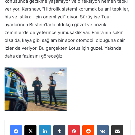
konusunda gecikme yaşamıyor ve direksiyon hemen tepki
veriyor. Kershaw, “Hidrolik sistemi korumak bu ani tepkiler,
his ve istikrar için önemliydi” diyor. Sürüş ise Tour
ayarlarında Bilstein’larla oldukça güzel ve bozuk
zeminlerde de yeterince yumuşaklık var. Emira’nın sakin
olsa da, kaya gibi sağlam bir spor otomobil olduğuna dair
izler de veriyor. Bu gerçekten Lotus için güzel. Yakında
daha da fazlasını göreceğiz.
LinkedIn
Tumblr
Pinterest
Reddit
VKontakte
E-Posta ile paylaş