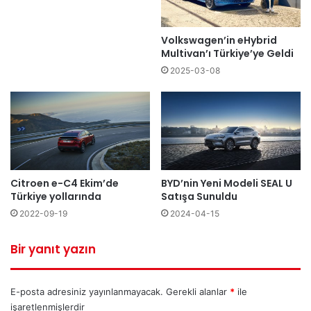
Volkswagen’in eHybrid
Multivan’ı Türkiye’ye Geldi
2025-03-08
Citroen e-C4 Ekim’de
BYD’nin Yeni Modeli SEAL U
Türkiye yollarında
Satışa Sunuldu
2022-09-19
2024-04-15
Bir yanıt yazın
E-posta adresiniz yayınlanmayacak.
Gerekli alanlar
*
ile
işaretlenmişlerdir