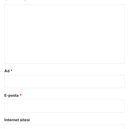
Y
o
r
u
m
*
Ad
*
E-posta
*
İnternet sitesi