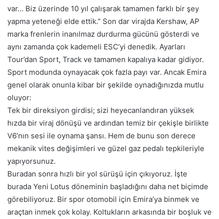
var… Biz üzerinde 10 yıl çalışarak tamamen farklı bir şey
yapma yeteneği elde ettik.” Son dar virajda Kershaw, AP
marka frenlerin inanılmaz durdurma gücünü gösterdi ve
aynı zamanda çok kademeli ESC’yi denedik. Ayarları
Tour’dan Sport, Track ve tamamen kapalıya kadar gidiyor.
Sport modunda oynayacak çok fazla payı var. Ancak Emira
genel olarak onunla kibar bir şekilde oynadığınızda mutlu
oluyor:
Tek bir direksiyon girdisi; sizi heyecanlandıran yüksek
hızda bir viraj dönüşü ve ardından temiz bir çekişle birlikte
V6’nın sesi ile oynama şansı. Hem de bunu son derece
mekanik vites değişimleri ve güzel gaz pedalı tepkileriyle
yapıyorsunuz.
Buradan sonra hızlı bir yol sürüşü için çıkıyoruz. İşte
burada Yeni Lotus döneminin başladığını daha net biçimde
görebiliyoruz. Bir spor otomobil için Emira’ya binmek ve
araçtan inmek çok kolay. Koltukların arkasında bir boşluk ve