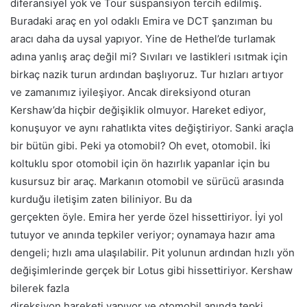
diferansiyel yok ve Tour süspansiyon tercih edilmiş.
Buradaki araç en yol odaklı Emira ve DCT şanzıman bu
aracı daha da uysal yapıyor. Yine de Hethel’de turlamak
adına yanlış araç değil mi? Sıvıları ve lastikleri ısıtmak için
birkaç nazik turun ardından başlıyoruz. Tur hızları artıyor
ve zamanımız iyileşiyor. Ancak direksiyond oturan
Kershaw’da hiçbir değişiklik olmuyor. Hareket ediyor,
konuşuyor ve aynı rahatlıkta vites değiştiriyor. Sanki araçla
bir bütün gibi. Peki ya otomobil? Oh evet, otomobil. İki
koltuklu spor otomobil için ön hazırlık yapanlar için bu
kusursuz bir araç. Markanın otomobil ve sürücü arasında
kurduğu iletişim zaten biliniyor. Bu da
gerçekten öyle. Emira her yerde özel hissettiriyor. İyi yol
tutuyor ve anında tepkiler veriyor; oynamaya hazır ama
dengeli; hızlı ama ulaşılabilir. Pit yolunun ardından hızlı yön
değişimlerinde gerçek bir Lotus gibi hissettiriyor. Kershaw
bilerek fazla
direksiyon hareketi yapıyor ve otomobil anında tepki