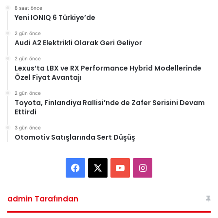
8 saat önce
Yeni IONIQ 6 Türkiye’de
2 gün önce
Audi A2 Elektrikli Olarak Geri Geliyor
2 gün önce
Lexus’ta LBX ve RX Performance Hybrid Modellerinde
Özel Fiyat Avantajı
2 gün önce
Toyota, Finlandiya Rallisi’nde de Zafer Serisini Devam
Ettirdi
3 gün önce
Otomotiv Satışlarında Sert Düşüş
Facebook
X
YouTube
Instagram
admin Tarafından