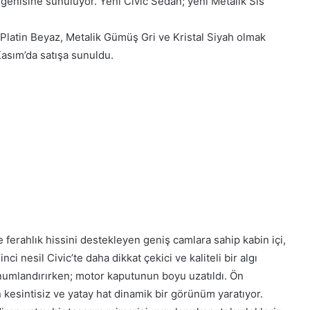
eğenisine sunuluyor. Yeni Civic Sedan; yeni Metalik Sis
, Platin Beyaz, Metalik Gümüş Gri ve Kristal Siyah olmak
Kasım’da satışa sunuldu.
e ferahlık hissini destekleyen geniş camlara sahip kabin içi,
ci nesil Civic’te daha dikkat çekici ve kaliteli bir algı
numlandırırken; motor kaputunun boyu uzatıldı. Ön
esintisiz ve yatay hat dinamik bir görünüm yaratıyor.