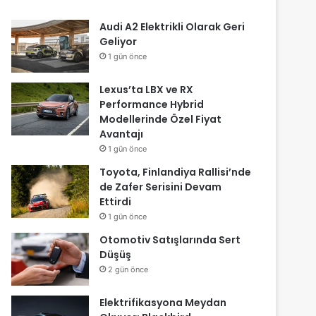
Audi A2 Elektrikli Olarak Geri
Geliyor
1 gün önce
Lexus’ta LBX ve RX
Performance Hybrid
Modellerinde Özel Fiyat
Avantajı
1 gün önce
Toyota, Finlandiya Rallisi’nde
de Zafer Serisini Devam
Ettirdi
1 gün önce
Otomotiv Satışlarında Sert
Düşüş
2 gün önce
Elektrifikasyona Meydan