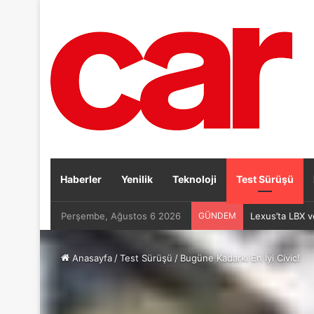
Haberler
Yenilik
Teknoloji
Test Sürüşü
Perşembe, Ağustos 6 2026
GÜNDEM
Lexus’ta LBX v
Anasayfa
/
Test Sürüşü
/
Bugüne Kadarki En İyi Civic!