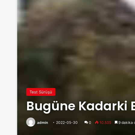
Test Sürüşü
Bugüne Kadarki En
admin
2022-05-30
0
10.535
9 dakika 