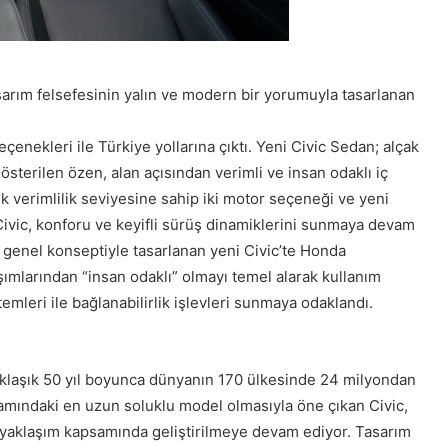
rım felsefesinin yalın ve modern bir yorumuyla tasarlanan
çenekleri ile Türkiye yollarına çıktı. Yeni Civic Sedan; alçak
sterilen özen, alan açısından verimli ve insan odaklı iç
ek verimlilik seviyesine sahip iki motor seçeneği ve yeni
sil Civic, konforu ve keyifli sürüş dinamiklerini sunmaya devam
 genel konseptiyle tasarlanan yeni Civic’te Honda
ımlarından “insan odaklı” olmayı temel alarak kullanım
emleri ile bağlanabilirlik işlevleri sunmaya odaklandı.
yaklaşık 50 yıl boyunca dünyanın 170 ülkesinde 24 milyondan
amındaki en uzun soluklu model olmasıyla öne çıkan Civic,
 yaklaşım kapsamında geliştirilmeye devam ediyor. Tasarım