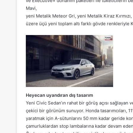
ve Executive+ donanım paketleri ile tüketicilerin b
Mavi,
yeni Metalik Meteor Gri, yeni Metalik Kiraz Kırmızı
üzere üçü yeni toplam altı farklı gövde renkleriyle 
Heyecan uyandıran dış tasarım
Yeni Civic Sedan’ın rahat bir görüş açısı sağlayan v
çekici bir görünüm sunuyor. Honda tasarımcıları, 11’in
yaratmak için A-sütunlarını 50 mm kadar geride ko
çamurluklardan stop lambalarına kadar devam eden k