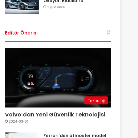
Okuyor: Blackbird
3 gün önce
Editör Önerisi
Teknoloji
Volvo’dan Yeni Güvenlik Teknolojisi
2024-03-01
Ferrari’den atmosfer model