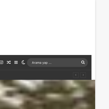
ouTube
Instagram
Rastgele Makale
Kenar Bölmesi
Dış görünümü değiştir
Arama
yap
...