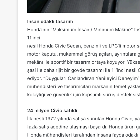
İnsan odaklı tasarım
Honda’nın “Maksimum İnsan / Minimum Makine” tasa
11’inci
nesil Honda Civic Sedan, benzinli ve LPG’li motor se
motor kaputu, mükemmel görüş açıları, ayrıntılara gö
mekânı ile sportif bir tasarım ortaya koyuyor. Yüks
şasi ile daha rijit bir gövde tasarımı ile 11’inci ne
ediyor. “Duyguları Canlandıran Yenileyici Deneyim”
mühendisleri ve tasarımcıları markanın temel yaklaş
kolaylığı ve güvenlik için kapsamlı sürüş destek sist
24 milyon Civic satıldı
İlk nesli 1972 yılında satışa sunulan Honda Civic, 
fazla satış adedine ulaşmayı başardı. Honda ürün g
Honda mühendisleri tarafından insana fayda odaklı