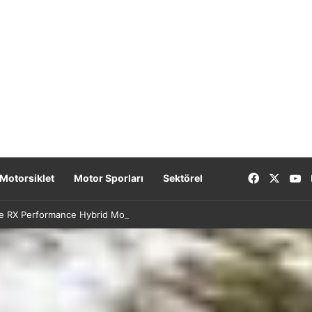
Facebook
X
Y
Motorsiklet
Motor Sporları
Sektörel
e RX Performance Hybrid Modellerinde Özel Fiyat Avantajı