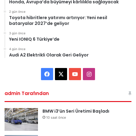
Honda, Avrupa’da büyümeyi kârlılıkla sağlayacak
2 gün önce
Toyota hibritlere yatırımı artırıyor: Yeni nesil
bataryalar 2027’de geliyor
3 gün önce
Yeni IONIQ 6 Türkiye’de
4 gün önce
Audi A2 Elektrikli Olarak Geri Geliyor
Facebook
X
YouTube
Instagram
admin Tarafından
BMW i3’ün Seri Üretimi Başladı
10 saat önce