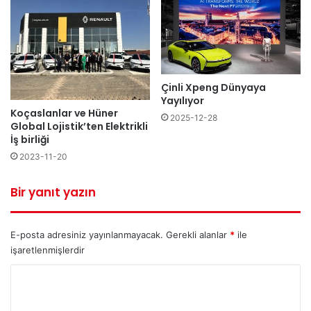
Çinli Xpeng Dünyaya
Yayılıyor
Koçaslanlar ve Hüner
2025-12-28
Global Lojistik’ten Elektrikli
İş birliği
2023-11-20
Bir yanıt yazın
E-posta adresiniz yayınlanmayacak.
Gerekli alanlar
*
ile
işaretlenmişlerdir
Y
o