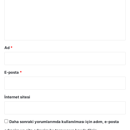
r
u
m
*
Ad
*
E-posta
*
İnternet sitesi
Daha sonraki yorumlarımda kullanılması için adım, e-posta