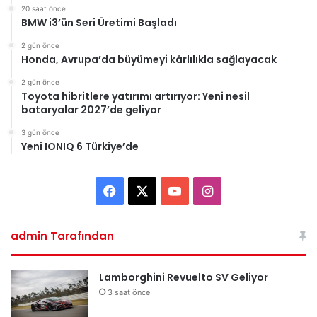
20 saat önce
BMW i3’ün Seri Üretimi Başladı
2 gün önce
Honda, Avrupa’da büyümeyi kârlılıkla sağlayacak
2 gün önce
Toyota hibritlere yatırımı artırıyor: Yeni nesil
bataryalar 2027’de geliyor
3 gün önce
Yeni IONIQ 6 Türkiye’de
Facebook
X
YouTube
Instagram
admin Tarafından
Lamborghini Revuelto SV Geliyor
3 saat önce