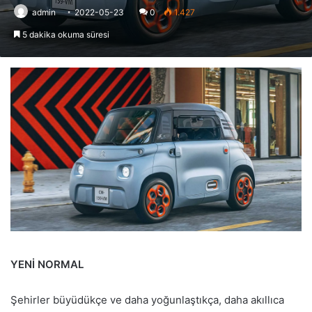
admin
2022-05-23
0
1.427
5 dakika okuma süresi
YENİ NORMAL
Şehirler büyüdükçe ve daha yoğunlaştıkça, daha akıllıca