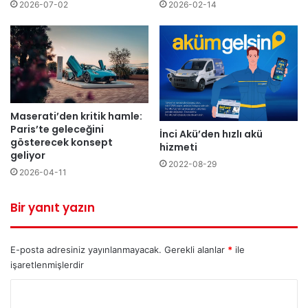
2026-07-02
2026-02-14
Maserati’den kritik hamle:
Paris’te geleceğini
İnci Akü’den hızlı akü
gösterecek konsept
hizmeti
geliyor
2022-08-29
2026-04-11
Bir yanıt yazın
E-posta adresiniz yayınlanmayacak.
Gerekli alanlar
*
ile
işaretlenmişlerdir
Y