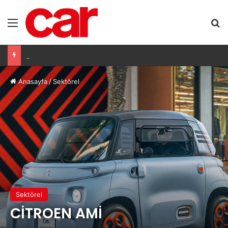
Menü
Ar
Honda, Avrupa’da büyümeyi kârlılıkla sağlayacak
Anasayfa
/
Sektörel
Sektörel
CİTROEN AMİ