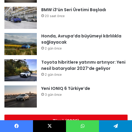
BMW i3’ün Seri Üretimi Başladı
20 saat önce
Honda, Avrupa’da büyümeyi kârlılıkla
sağlayacak
2 gün önce
Toyota hibritlere yatırımı artırıyor: Yeni
nesil bataryalar 2027’de geliyor
2 gün önce
Yeni IONIQ 6 Türkiye’de
3 gün önce
Tümü (2236)
Facebook
X
WhatsApp
Telegram