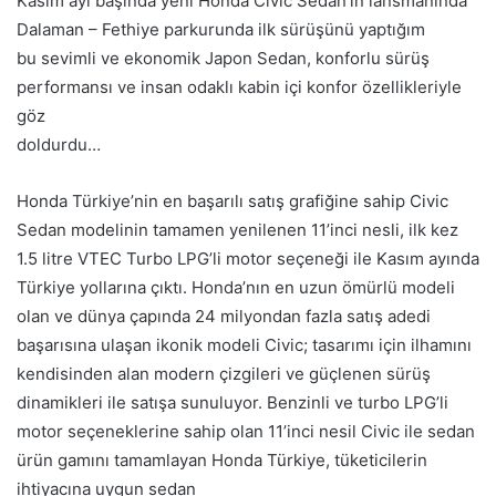
Kasım ayı başında yeni Honda Civic Sedan’ın lansmanında
Dalaman – Fethiye parkurunda ilk sürüşünü yaptığım
bu sevimli ve ekonomik Japon Sedan, konforlu sürüş
performansı ve insan odaklı kabin içi konfor özellikleriyle
göz
doldurdu…
Honda Türkiye’nin en başarılı satış grafiğine sahip Civic
Sedan modelinin tamamen yenilenen 11’inci nesli, ilk kez
1.5 litre VTEC Turbo LPG’li motor seçeneği ile Kasım ayında
Türkiye yollarına çıktı. Honda’nın en uzun ömürlü modeli
olan ve dünya çapında 24 milyondan fazla satış adedi
başarısına ulaşan ikonik modeli Civic; tasarımı için ilhamını
kendisinden alan modern çizgileri ve güçlenen sürüş
dinamikleri ile satışa sunuluyor. Benzinli ve turbo LPG’li
motor seçeneklerine sahip olan 11’inci nesil Civic ile sedan
ürün gamını tamamlayan Honda Türkiye, tüketicilerin
ihtiyacına uygun sedan