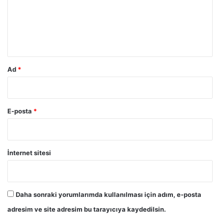
u
m
*
Ad
*
E-posta
*
İnternet sitesi
Daha sonraki yorumlarımda kullanılması için adım, e-posta
adresim ve site adresim bu tarayıcıya kaydedilsin.