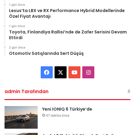
1 gün önce
Lexus’ta LBX ve RX Performance Hybrid Modellerinde
Özel Fiyat Avantajı
1 gün önce
Toyota, Finlandiya Rallisi’nde de Zafer Serisini Devam
Ettirdi
2 gün önce
Otomotiv Satışlarında Sert Düşüş
Facebook
X
YouTube
Instagram
admin Tarafından
Yeni IONIQ 6 Türkiye’de
47 dakika önce