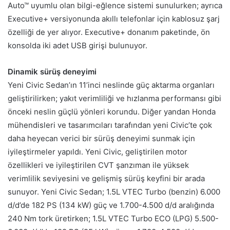
Auto™ uyumlu olan bilgi-eğlence sistemi sunulurken; ayrıca
Executive+ versiyonunda akıllı telefonlar için kablosuz şarj
özelliği de yer alıyor. Executive+ donanım paketinde, ön
konsolda iki adet USB girişi bulunuyor.
Dinamik sürüş deneyimi
Yeni Civic Sedan’ın 11’inci neslinde güç aktarma organları
geliştirilirken; yakıt verimliliği ve hızlanma performansı gibi
önceki neslin güçlü yönleri korundu. Diğer yandan Honda
mühendisleri ve tasarımcıları tarafından yeni Civic’te çok
daha heyecan verici bir sürüş deneyimi sunmak için
iyileştirmeler yapıldı. Yeni Civic, geliştirilen motor
özellikleri ve iyileştirilen CVT şanzıman ile yüksek
verimlilik seviyesini ve gelişmiş sürüş keyfini bir arada
sunuyor. Yeni Civic Sedan; 1.5L VTEC Turbo (benzin) 6.000
d/d’de 182 PS (134 kW) güç ve 1.700-4.500 d/d aralığında
240 Nm tork üretirken; 1.5L VTEC Turbo ECO (LPG) 5.500-