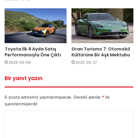
Gran Turismo 7: Otomobil
Toyota İlk 4 Ayda Satış
Kültürüne Bir Aşk Mektubu
Performansıyla Öne Çıktı
2022-05-27
2025-05-09
Bir yanıt yazın
E-posta adresiniz yayınlanmayacak.
Gerekli alanlar
*
ile
işaretlenmişlerdir
Y
o
r