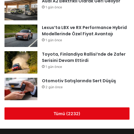
Audi A2 Elektrikli Olarak Geri Geliyor
1 gün önce
Lexus’ta LBX ve RX Performance Hybrid
Modellerinde Özel Fiyat Avantajı
1 gün önce
Toyota, Finlandiya Rallisi’nde de Zafer
Serisini Devam Ettirdi
1 gün önce
Otomotiv Satışlarında Sert Düşüş
2 gün önce
Tümü (2232)