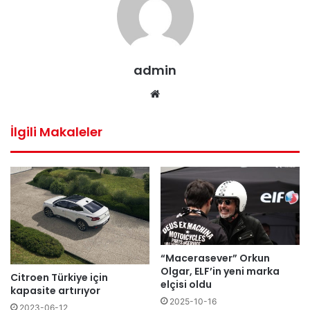
admin
Web
sitesi
İlgili Makaleler
“Macerasever” Orkun
Olgar, ELF’in yeni marka
Citroen Türkiye için
elçisi oldu
kapasite artırıyor
2025-10-16
2023-06-12