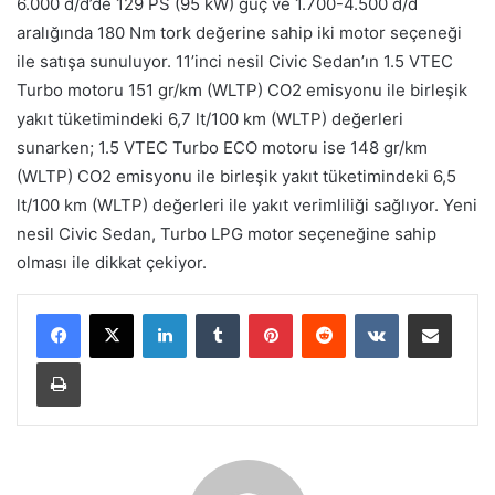
6.000 d/d’de 129 PS (95 kW) güç ve 1.700-4.500 d/d
aralığında 180 Nm tork değerine sahip iki motor seçeneği
ile satışa sunuluyor. 11’inci nesil Civic Sedan’ın 1.5 VTEC
Turbo motoru 151 gr/km (WLTP) CO2 emisyonu ile birleşik
yakıt tüketimindeki 6,7 lt/100 km (WLTP) değerleri
sunarken; 1.5 VTEC Turbo ECO motoru ise 148 gr/km
(WLTP) CO2 emisyonu ile birleşik yakıt tüketimindeki 6,5
lt/100 km (WLTP) değerleri ile yakıt verimliliği sağlıyor. Yeni
nesil Civic Sedan, Turbo LPG motor seçeneğine sahip
olması ile dikkat çekiyor.
LinkedIn
Tumblr
Pinterest
Reddit
VKontakte
E-Posta ile paylaş
Yazdır