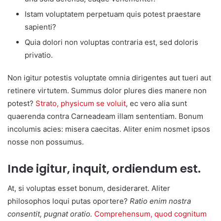
Istam voluptatem perpetuam quis potest praestare
sapienti?
Quia dolori non voluptas contraria est, sed doloris
privatio.
Non igitur potestis voluptate omnia dirigentes aut tueri aut
retinere virtutem. Summus dolor plures dies manere non
potest?
Strato, physicum se voluit
, ec vero alia sunt
quaerenda contra Carneadeam illam sententiam. Bonum
incolumis acies: misera caecitas. Aliter enim nosmet ipsos
nosse non possumus.
Inde igitur, inquit, ordiendum est.
At, si voluptas esset bonum, desideraret. Aliter
philosophos loqui putas oportere?
Ratio enim nostra
consentit, pugnat oratio.
Comprehensum, quod cognitum