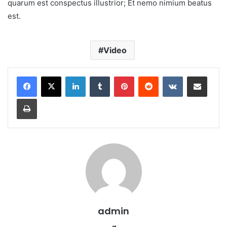
quarum est conspectus illustrior; Et nemo nimium beatus
est.
Video
LinkedIn
Tumblr
Pinterest
Reddit
VKontakte
E-Posta ile paylaş
Yazdır
admin