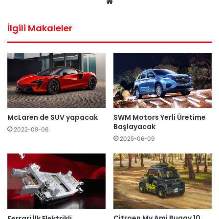
We
b
sit
İlgili Makaleler
esi
McLaren de SUV yapacak
SWM Motors Yerli Üretime
Başlayacak
2022-09-06
2025-06-09
Citroen My Ami Buggy 10
Ferrari İlk Elektrikli