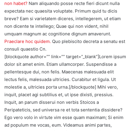
non habet?
Nam aliquando posse recte fieri dicunt nulla
expectata nec quaesita voluptate. Primum quid tu dicis
breve? Eam si varietatem diceres, intellegerem, ut etiam
non dicente te intellego; Quae qui non vident, nihil
umquam magnum ac cognitione dignum amaverunt.
Praeclare hoc quidem.
Quo plebiscito decreta a senatu est
consuli quaestio Cn.
[blockquote author=”” link=”” target=”_blank”]Lorem ipsum
dolor sit amet enim. Etiam ullamcorper. Suspendisse a
pellentesque dui, non felis. Maecenas malesuada elit
lectus felis, malesuada ultricies. Curabitur et ligula. Ut
molestie a, ultricies porta urna.[/blockquote] Mihi vero,
inquit, placet agi subtilius et, ut ipse dixisti, pressius.
Inquit, an parum disserui non verbis Stoicos a
Peripateticis, sed universa re et tota sententia dissidere?
Ego vero volo in virtute vim esse quam maximam; Si enim
ad populum me vocas, eum. Videamus animi partes,