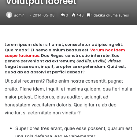
volutpat laoreet
admin
2014-05-08
0
448
1 dakika okuma süresi
Lorem ipsum dolor sit amet, consectetur adipiscing elit.
Quo modo? Et nemo nimium beatus est.
Verum hoc idem
saepe faciamus.
Duo Reges: constructio interrete.
Suo
genere perveniant ad extremum;
Sed ille, ut dixi, vitiose.
Negat esse eam, inquit, propter se expetendam. Quid est,
quod ab ea absolvi et perfici debeat?
Ut pulsi recurrant? Ratio enim nostra consentit, pugnat
oratio. Plane idem, inquit, et maxima quidem, qua fieri nulla
maior potest. Diodorus, eius auditor, adiungit ad
honestatem vacuitatem doloris. Qua igitur re ab deo
vincitur, si aeternitate non vincitur?
Superiores tres erant, quae esse possent, quarum est
una sola defensa, eaque vehementer.