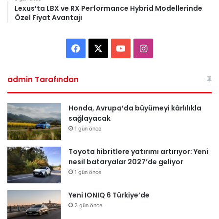
Lexus’ta LBX ve RX Performance Hybrid Modellerinde
Özel Fiyat Avantajı
F
X
Y
I
a
o
n
admin Tarafından
c
u
s
e
T
t
Honda, Avrupa’da büyümeyi kârlılıkla
sağlayacak
b
u
a
1 gün önce
o
b
g
Toyota hibritlere yatırımı artırıyor: Yeni
nesil bataryalar 2027’de geliyor
o
e
r
1 gün önce
k
a
Yeni IONIQ 6 Türkiye’de
m
2 gün önce