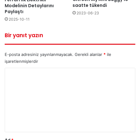
saatte tükendi
Modelinin Detaylarını
Paylaştı
2023-06-23
2025-10-11
Bir yanıt yazın
E-posta adresiniz yayınlanmayacak.
Gerekli alanlar
*
ile
işaretlenmişlerdir
Y
o
r
u
m
*
Ad
*