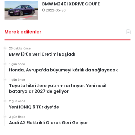
BMW M240I XDRIVE COUPE
2022-05-30
Merak edilenler
23 dakika önce
BMW i3’ün Seri Üretimi Başladı
1 gün önce
Honda, Avrupa’da büyümeyi kârlılıkla sağlayacak
1 gün önce
Toyota hibritlere yatırımı artırıyor: Yeni nesil
bataryalar 2027’de geliyor
2 gün önce
Yeni IONIQ 6 Türkiye’de
3 gün önce
Audi A2 Elektrikli Olarak Geri Geliyor