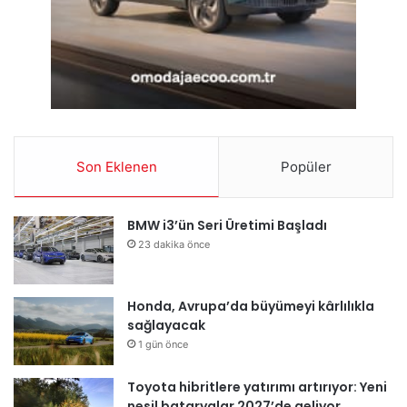
Son Eklenen
Popüler
BMW i3’ün Seri Üretimi Başladı
23 dakika önce
Honda, Avrupa’da büyümeyi kârlılıkla
sağlayacak
1 gün önce
Toyota hibritlere yatırımı artırıyor: Yeni
nesil bataryalar 2027’de geliyor