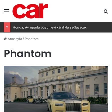
Menü
A
Honda, Avrupa’da büyümeyi kârlılıkla sağlayacak
Anasayfa
/
Phantom
Phantom