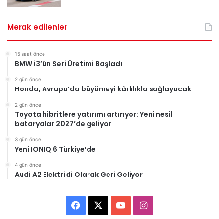
Merak edilenler
15 saat önce
BMW i3’ün Seri Üretimi Başladı
2 gün önce
Honda, Avrupa’da büyümeyi kârlılıkla sağlayacak
2 gün önce
Toyota hibritlere yatırımı artırıyor: Yeni nesil
bataryalar 2027’de geliyor
3 gün önce
Yeni IONIQ 6 Türkiye’de
4 gün önce
Audi A2 Elektrikli Olarak Geri Geliyor
F
X
Y
I