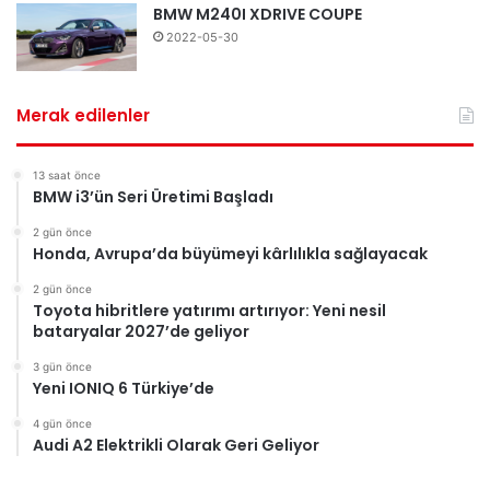
BMW M240I XDRIVE COUPE
2022-05-30
Merak edilenler
13 saat önce
BMW i3’ün Seri Üretimi Başladı
2 gün önce
Honda, Avrupa’da büyümeyi kârlılıkla sağlayacak
2 gün önce
Toyota hibritlere yatırımı artırıyor: Yeni nesil
bataryalar 2027’de geliyor
3 gün önce
Yeni IONIQ 6 Türkiye’de
4 gün önce
Audi A2 Elektrikli Olarak Geri Geliyor