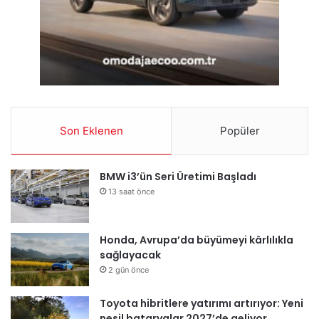
Son Eklenen
Popüler
BMW i3’ün Seri Üretimi Başladı
13 saat önce
Honda, Avrupa’da büyümeyi kârlılıkla
sağlayacak
2 gün önce
Toyota hibritlere yatırımı artırıyor: Yeni
nesil bataryalar 2027’de geliyor