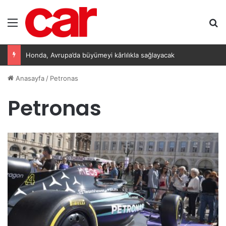
Menü
A
Honda, Avrupa’da büyümeyi kârlılıkla sağlayacak
Anasayfa
/
Petronas
Petronas