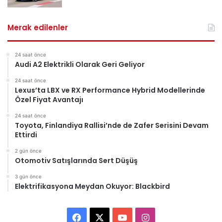
Merak edilenler
24 saat önce
Audi A2 Elektrikli Olarak Geri Geliyor
24 saat önce
Lexus’ta LBX ve RX Performance Hybrid Modellerinde
Özel Fiyat Avantajı
24 saat önce
Toyota, Finlandiya Rallisi’nde de Zafer Serisini Devam
Ettirdi
2 gün önce
Otomotiv Satışlarında Sert Düşüş
3 gün önce
Elektrifikasyona Meydan Okuyor: Blackbird
F
X
Y
I