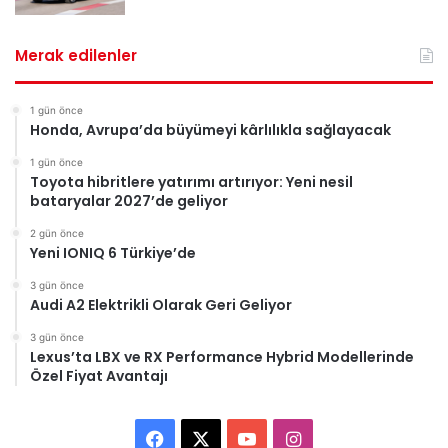
Merak edilenler
1 gün önce
Honda, Avrupa’da büyümeyi kârlılıkla sağlayacak
1 gün önce
Toyota hibritlere yatırımı artırıyor: Yeni nesil
bataryalar 2027’de geliyor
2 gün önce
Yeni IONIQ 6 Türkiye’de
3 gün önce
Audi A2 Elektrikli Olarak Geri Geliyor
3 gün önce
Lexus’ta LBX ve RX Performance Hybrid Modellerinde
Özel Fiyat Avantajı
F
X
Y
I