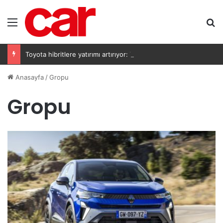
Menü
A
Toyota hibritlere yatırımı artırıyor: Yeni nesil bataryalar 2027’de geliyor
Anasayfa
/
Gropu
Gropu