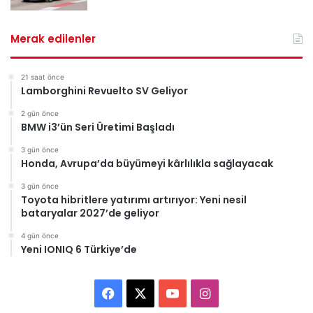
Merak edilenler
21 saat önce
Lamborghini Revuelto SV Geliyor
2 gün önce
BMW i3’ün Seri Üretimi Başladı
3 gün önce
Honda, Avrupa’da büyümeyi kârlılıkla sağlayacak
3 gün önce
Toyota hibritlere yatırımı artırıyor: Yeni nesil
bataryalar 2027’de geliyor
4 gün önce
Yeni IONIQ 6 Türkiye’de
F
X
Y
I