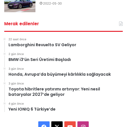
2022-05-30
Merak edilenler
22 saat önce
Lamborghini Revuelto SV Geliyor
2 gün önce
BMW i3’ün Seri Üretimi Başladı
3 gün önce
Honda, Avrupa’da büyümeyi kârlılıkla sağlayacak
3 gün önce
Toyota hibritlere yatırımı artırıyor: Yeni nesil
bataryalar 2027’de geliyor
4 gün önce
Yeni IONIQ 6 Türkiye’de
F
X
Y
I