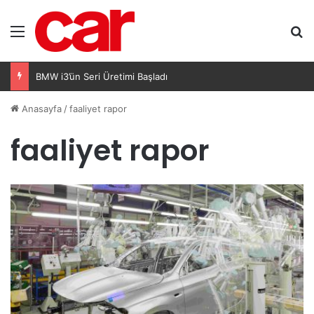
Menü
A
BMW i3’ün Seri Üretimi Başladı
Anasayfa
/
faaliyet rapor
faaliyet rapor