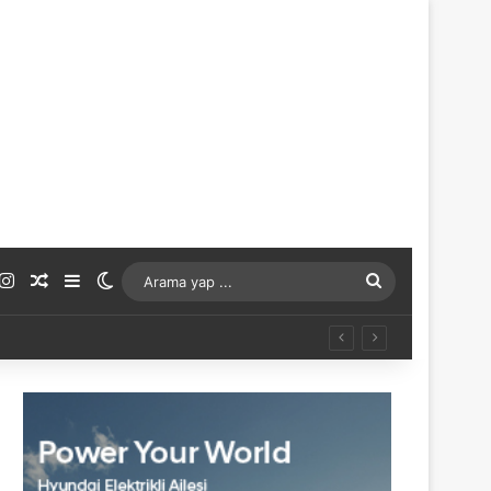
ouTube
Instagram
Rastgele Makale
Kenar Bölmesi
Dış görünümü değiştir
Arama
yap
...