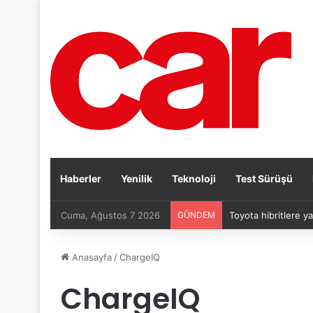
Haberler
Yenilik
Teknoloji
Test Sürüşü
Cuma, Ağustos 7 2026
GÜNDEM
Toyota hibritlere ya
Anasayfa
/
ChargeIQ
ChargeIQ