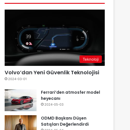
Teknoloji
Volvo’dan Yeni Güvenlik Teknolojisi
2024-03-01
Ferrari’den atmosfer model
heyecanı
2024-05-03
ODMD Başkanı Düşen
Satışları Değerlendirdi