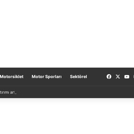
Facebook
X
Y
Motorsiklet
Motor Sporları
Sektörel
tırımı artırıyor: Yeni nesil bataryalar 2027’de geliyor