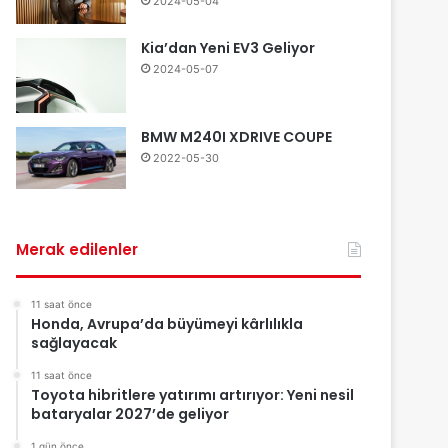
2024-05-04
Kia’dan Yeni EV3 Geliyor
2024-05-07
BMW M240I XDRIVE COUPE
2022-05-30
Merak edilenler
11 saat önce
Honda, Avrupa’da büyümeyi kârlılıkla
sağlayacak
11 saat önce
Toyota hibritlere yatırımı artırıyor: Yeni nesil
bataryalar 2027’de geliyor
1 gün önce