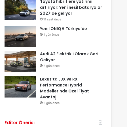
Toyota hibritlere yatırımı
artırıyor: Yeni nesil bataryalar
2027’de geliyor
11 saat önce
Yeni IONIQ 6 Türkiye’de
1 gün önce
Audi A2 Elektrikli Olarak Geri
Geliyor
2 gün önce
Lexus’ta LBX ve RX
Performance Hybrid
Modellerinde Özel Fiyat
Avantajı
2 gün önce
Editör Önerisi