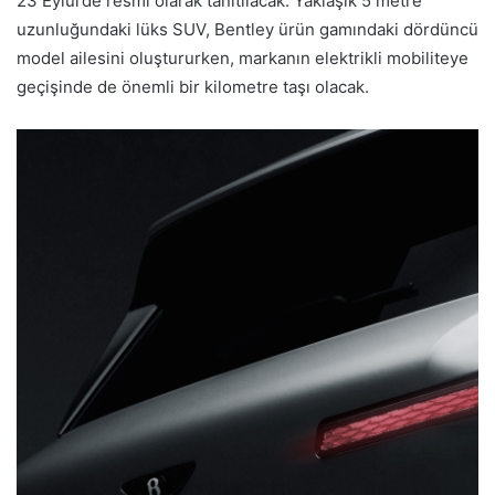
23 Eylül’de resmi olarak tanıtılacak. Yaklaşık 5 metre
uzunluğundaki lüks SUV, Bentley ürün gamındaki dördüncü
model ailesini oluştururken, markanın elektrikli mobiliteye
geçişinde de önemli bir kilometre taşı olacak.