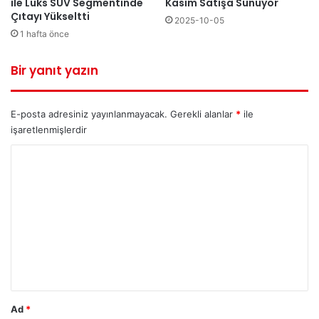
ile Lüks SUV Segmentinde
Kasım Satışa Sunuyor
Çıtayı Yükseltti
2025-10-05
1 hafta önce
Bir yanıt yazın
E-posta adresiniz yayınlanmayacak.
Gerekli alanlar
*
ile
işaretlenmişlerdir
Y
o
r
u
m
*
Ad
*