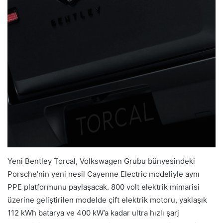
Yeni Bentley Torcal, Volkswagen Grubu bünyesindeki
Porsche’nin yeni nesil Cayenne Electric modeliyle aynı
PPE platformunu paylaşacak. 800 volt elektrik mimarisi
üzerine geliştirilen modelde çift elektrik motoru, yaklaşık
112 kWh batarya ve 400 kW’a kadar ultra hızlı şarj