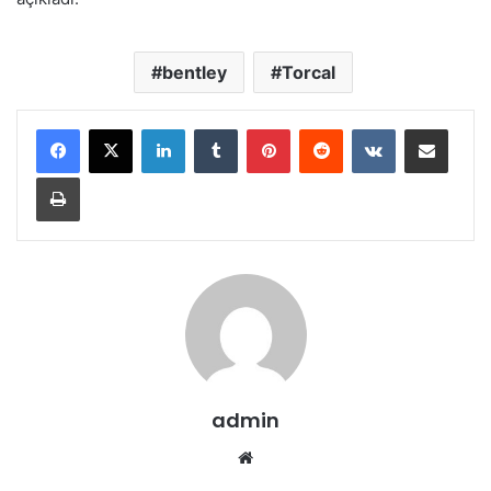
bentley
Torcal
LinkedIn
Tumblr
Pinterest
Reddit
VKontakte
E-Posta ile paylaş
Yazdır
admin
Web
sitesi