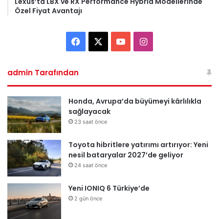
Lexus’ta LBX ve RX Performance Hybrid Modellerinde
Özel Fiyat Avantajı
Facebook
X
YouTube
Instagram
admin Tarafından
Honda, Avrupa’da büyümeyi kârlılıkla
sağlayacak
23 saat önce
Toyota hibritlere yatırımı artırıyor: Yeni
nesil bataryalar 2027’de geliyor
24 saat önce
Yeni IONIQ 6 Türkiye’de
2 gün önce