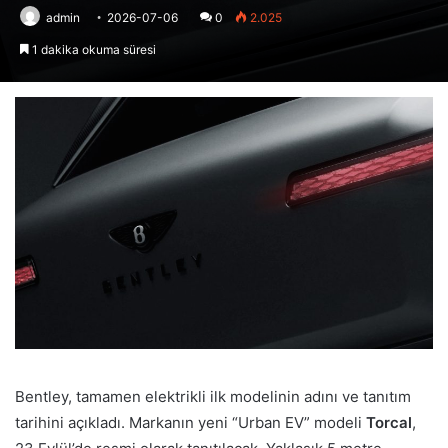
admin
2026-07-06
0
2.025
1 dakika okuma süresi
Bentley, tamamen elektrikli ilk modelinin adını ve tanıtım
tarihini açıkladı. Markanın yeni “Urban EV” modeli
Torcal
,