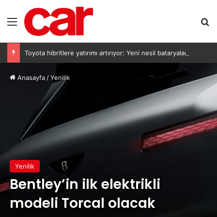
Menü
Ar
Toyota hibritlere yatırımı artırıyor: Yeni nesil bataryalar 2027’de geliyor
Anasayfa
/
Yenilik
Yenilik
Bentley’in ilk elektrikli
modeli Torcal olacak