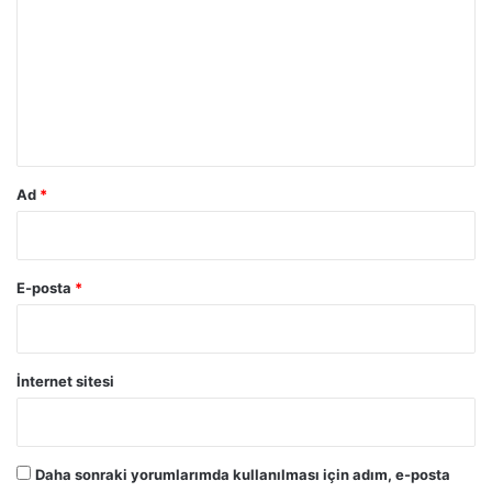
r
u
m
*
Ad
*
E-posta
*
İnternet sitesi
Daha sonraki yorumlarımda kullanılması için adım, e-posta