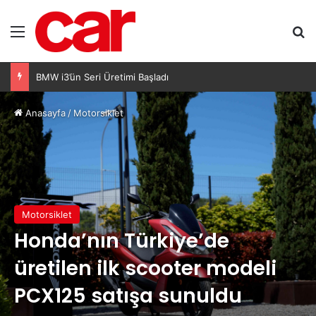
Menü
Ar
Honda, Avrupa’da büyümeyi kârlılıkla sağlayacak
Anasayfa
/
Motorsiklet
Motorsiklet
Honda’nın Türkiye’de
üretilen ilk scooter modeli
PCX125 satışa sunuldu