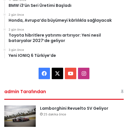
BMW i3’ün Seri Üretimi Başladı
2 gün önce
Honda, Avrupa’da büyümeyi kârlılıkla sağlayacak
2 gün önce
Toyota hibritlere yatırımı artırıyor: Yeni nesil
bataryalar 2027’de geliyor
3 gün önce
Yeni IONIQ 6 Türkiye’de
Facebook
X
YouTube
Instagram
admin Tarafından
Lamborghini Revuelto SV Geliyor
25 dakika önce