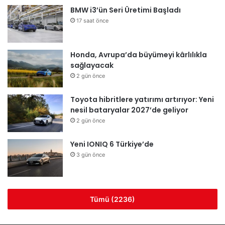
BMW i3’ün Seri Üretimi Başladı
17 saat önce
Honda, Avrupa’da büyümeyi kârlılıkla
sağlayacak
2 gün önce
Toyota hibritlere yatırımı artırıyor: Yeni
nesil bataryalar 2027’de geliyor
2 gün önce
Yeni IONIQ 6 Türkiye’de
3 gün önce
Tümü (2236)