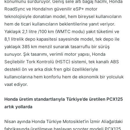
konumunu sürdürüyor. Geniş sele altı bagaj hacmi, Honda
RoadSync ve Honda’nın güvenilir eSP+ motor
teknolojisiyle donatılan model, hem bireysel kullanıcıların
hem de ticari kullanıcıların beklentilerine yanıt veriyor.
Yaklaşık 2,1 litre /100 km (WMTC modu) yakıt tüketimi ve
8,1 litrelik depo kapasitesi sayesinde model, tek depo ile
yaklaşık 385 km menzil sunarak tasarruflu bir sürüş
sunuyor. Şık tasarımı, verimli motor yapısı, Honda
Seçilebilir Tork Kontrolü (HSTC) sistemi, tek kanallı ABS
destekli ön ve arka disk fren gibi özellikleriyle
kullanıcılarına hem konforlu hem de ekonomik bir yolculuk
vaat ediyor.
Honda üretim standartlarıyla Türkiye’de üretilen PCX125
artık yollarda
Nisan ayında Honda Türkiye Motosiklet’in İzmir Aliağa’daki
fabrikasında üretilmeye başlayan scooter modeli PCX125,