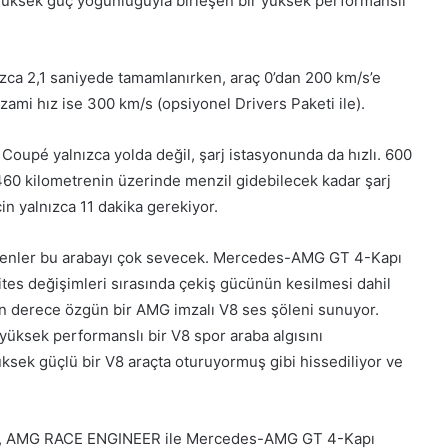
e yüksek güç yoğunluğuyla birleşen bir yüksek performanslı
ızca 2,1 saniyede tamamlanırken, araç 0’dan 200 km/s’e
zami hız ise 300 km/s (opsiyonel Drivers Paketi ile).
pé yalnızca yolda değil, şarj istasyonunda da hızlı. 600
460 kilometrenin üzerinde menzil gidebilecek kadar şarj
çin yalnızca 11 dakika gerekiyor.
venler bu arabayı çok sevecek. Mercedes-AMG GT 4-Kapı
s değişimleri sırasında çekiş gücünün kesilmesi dahil
son derece özgün bir AMG imzalı V8 ses şöleni sunuyor.
yüksek performanslı bir V8 spor araba algısını
ksek güçlü bir V8 araçta oturuyormuş gibi hissediliyor ve
, AMG RACE ENGINEER ile Mercedes-AMG GT 4-Kapı