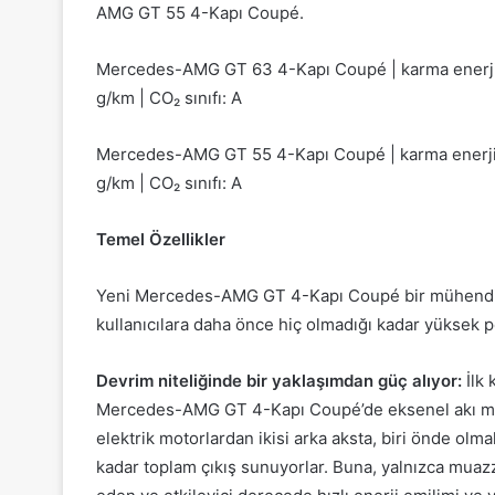
AMG GT 55 4-Kapı Coupé.
Mercedes-AMG GT 63 4-Kapı Coupé | karma enerji 
g/km | CO₂ sınıfı: A
Mercedes-AMG GT 55 4-Kapı Coupé | karma enerji 
g/km | CO₂ sınıfı: A
Temel Özellikler
Yeni Mercedes-AMG GT 4-Kapı Coupé bir mühendisli
kullanıcılara daha önce hiç olmadığı kadar yüksek 
Devrim niteliğinde bir yaklaşımdan güç alıyor:
İlk 
Mercedes-AMG GT 4-Kapı Coupé’de eksenel akı moto
elektrik motorlardan ikisi arka aksta, biri önde olma
kadar toplam çıkış sunuyorlar. Buna, yalnızca muazz