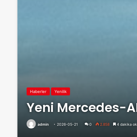
Haberler
Yenilik
Yeni Mercedes-AM
admin
2026-05-21
0
2.858
4 dakika ok