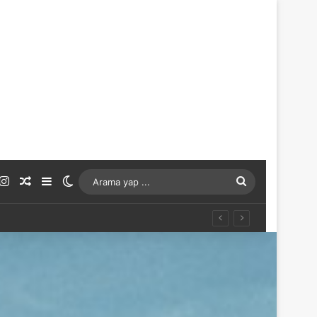
ouTube
Instagram
Rastgele Makale
Kenar Bölmesi
Dış görünümü değiştir
Arama
yap
...