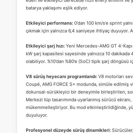
eden ve etkileyici derecede hızlı enerji emilimi v
batarya yaklaşımı eşlik ediyor.
Etkileyici performans:
0’dan 100 km/s’e sprint yaln
çıkmak için yalnızca 6,4 saniyeye ihtiyaç duyuyor. A
Etkileyici şarj hızı:
Yeni Mercedes-AMG GT 4-Kapı Cou
kW şarj kapasitesi sayesinde yalnızca 10 dakikada 
olabiliyor. %10’dan %80’e (SoC) tipik şarj döngüsü i
V8 sürüş heyecanı programlandı:
V8 motorları se
Coupé, AMG FORCE S+ modunda, simüle edilmiş vite
dokunsal-sürükleyici bir deneyimle birleştirilen, 
Merkezi tüp tasarımında uyarlanmış sürücü ekranı, 
mükemmelleştiriyor. Bu mod etkinleştirildiğinde, yü
duyuluyor.
Profesyonel düzeyde sürüş dinamikleri:
Sürücüler