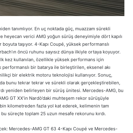
en tanımlıyor. En uç noktada güç, muazzam sürekli
e heyecan verici AMG yoğun sürüş deneyimiyle dört kapılı
ir boyuta taşıyor. 4-Kapı Coupé, yüksek performanslı
bach’ın öncü ruhunu sayısız dünya ilkiyle ortaya koyuyor.
ilk kez kullanılan, özellikle yüksek performans için
 performanslı bir batarya ile birleştirilen, eksenel akı
likçi bir elektrik motoru teknolojisi kullanıyor. Sonuç,
 bunu tekrar tekrar ve sürekli olarak gerçekleştirebilen,
ı yeniden belirleyen bir sürüş ünitesi. Mercedes-AMG, bu
 AMG GT XX’in Nardò’daki muhteşem rekor sürüşüyle
0 bin kilometreden fazla yol kat ederek, kelimenin tam
n bu süreçte toplam 25 uzun mesafe rekorunu kırdı.
bilecek: Mercedes-AMG GT 63 4-Kapı Coupé ve Mercedes-