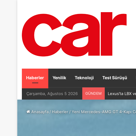
Haberler
Yenilik
Teknoloji
Test Sürüşü
Çarşamba, Ağustos 5 2026
GÜNDEM
Lexus’ta LBX v
Anasayfa
/
Haberler
/
Yeni Mercedes-AMG GT 4-Kapı Cou