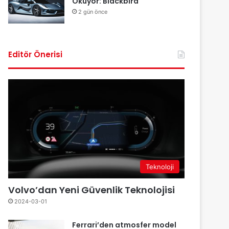
Okuyor: Blackbird
2 gün önce
Editör Önerisi
Teknoloji
Volvo’dan Yeni Güvenlik Teknolojisi
2024-03-01
Ferrari’den atmosfer model