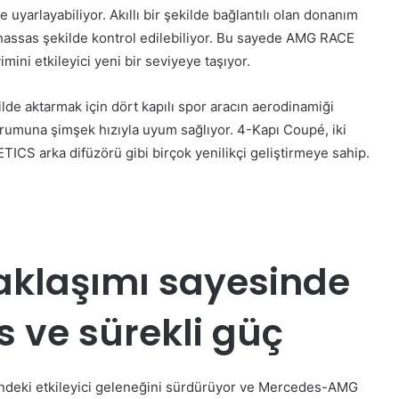
 uyarlayabiliyor. Akıllı bir şekilde bağlantılı olan donanım
ş hassas şekilde kontrol edilebiliyor. Bu sayede AMG RACE
ini etkileyici yeni bir seviyeye taşıyor.
lde aktarmak için dört kapılı spor aracın aerodinamiği
rumuna şimşek hızıyla uyum sağlıyor. 4-Kapı Coupé, iki
ICS arka difüzörü gibi birçok yenilikçi geliştirmeye sahip.
aklaşımı
s
ayesinde
s ve
s
ürekli
g
üç
ndeki etkileyici geleneğini sürdürüyor ve Mercedes-AMG