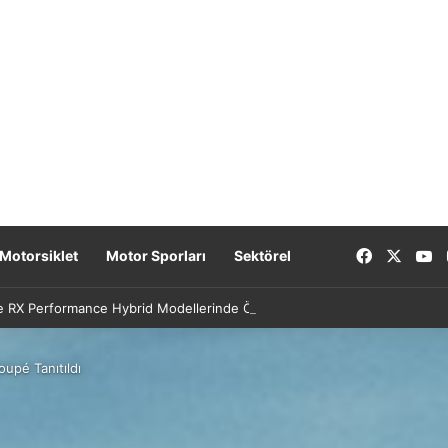
Facebook
X
Y
Motorsiklet
Motor Sporları
Sektörel
e RX Performance Hybrid Modellerinde Özel Fiyat Avantajı
pé Tanıtıldı