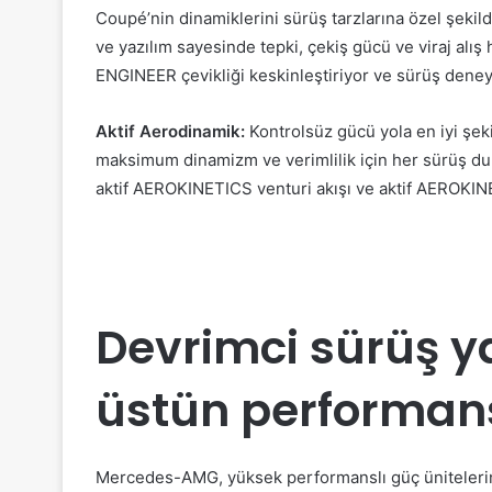
Coupé’nin dinamiklerini sürüş tarzlarına özel şekilde
ve yazılım sayesinde tepki, çekiş gücü ve viraj alı
ENGINEER çevikliği keskinleştiriyor ve sürüş deneyim
Aktif Aerodinamik:
Kontrolsüz gücü yola en iyi şeki
maksimum dinamizm ve verimlilik için her sürüş du
aktif AEROKINETICS venturi akışı ve aktif AEROKINET
Devrimci
sürüş y
ü
stün
p
erforman
Mercedes-AMG, yüksek performanslı güç üniteleri