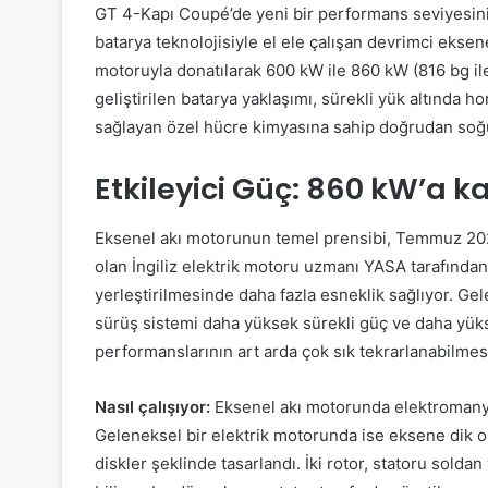
GT 4-Kapı Coupé’de yeni bir performans seviyesini
batarya teknolojisiyle el ele çalışan devrimci eksene
motoruyla donatılarak 600 kW ile 860 kW (816 bg il
geliştirilen batarya yaklaşımı, sürekli yük altında h
sağlayan özel hücre kimyasına sahip doğrudan soğutu
Etkileyici Güç: 860 kW’a
k
Eksenel akı motorunun temel prensibi, Temmuz 202
olan İngiliz elektrik motoru uzmanı YASA tarafından 
yerleştirilmesinde daha fazla esneklik sağlıyor. Gel
sürüş sistemi daha yüksek sürekli güç ve daha yük
performanslarının art arda çok sık tekrarlanabilmes
Nasıl çalışı
yo
r:
Eksenel akı motorunda elektromanyet
Geleneksel bir elektrik motorunda ise eksene dik ol
diskler şeklinde tasarlandı. İki rotor, statoru sold