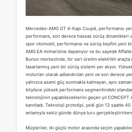
Mercedes-AMG GT 4-Kapı Coupé, performansı yenid
performans, son derece hassas sürüş dinamikleri v
spor otomobil, performansı ve sürüş keyfini yeni b
AMG.EA mimarisine dayanıyor ve bu sayede Affalter
Bunun merkezinde, bir seri üretim elektrikli araçta 
tasarlanmış yeni bir sürüş sistemi yer alıyor. Yüksek
motorları olarak adlandırılan yeni ve son derece yeni
yalnızca azami güç sunmakla kalmayan, aynı zamanda
böylece yüksek performans segmentindeki standard
teknolojinin yapabileceklerini geçen yıl CONCEPT
kanıtladı. Teknoloji prototipi, yedi gün 13 saatte 4
anlamıyla sekiz günde dünya turu gerçekleştirirke
Müşteriler, iki güçlü motor arasında seçim yapa