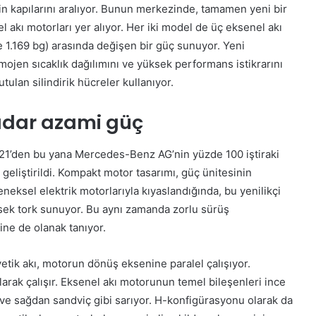
n kapılarını aralıyor. Bunun merkezinde, tamamen yeni bir
l akı motorları yer alıyor. Her iki model de üç eksenel akı
e 1.169 bg) arasında değişen bir güç sunuyor. Yeni
omojen sıcaklık dağılımını ve yüksek performans istikrarını
lan silindirik hücreler kullanıyor.
adar
azami güç
1’den bu yana Mercedes-Benz AG’nin yüzde 100 iştiraki
geliştirildi. Kompakt motor tasarımı, güç ünitesinin
eneksel elektrik motorlarıyla kıyaslandığında, bu yenilikçi
sek tork sunuyor. Bu aynı zamanda zorlu sürüş
ine de olanak tanıyor.
ik akı, motorun dönüş eksenine paralel çalışıyor.
arak çalışır. Eksenel akı motorunun temel bileşenleri ince
an ve sağdan sandviç gibi sarıyor. H-konfigürasyonu olarak da