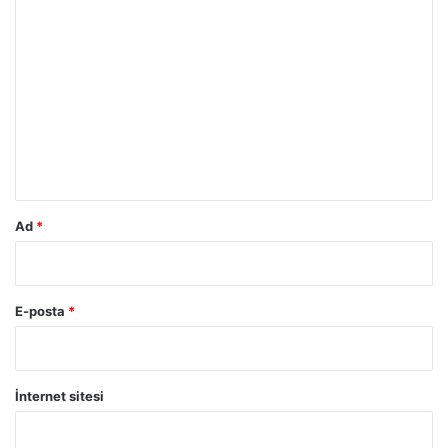
Y
o
r
u
m
*
Ad
*
E-posta
*
İnternet sitesi