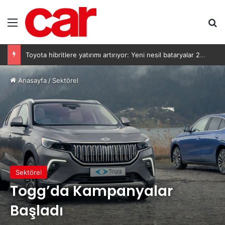
Menü
Ar
Toyota hibritlere yatırımı artırıyor: Yeni nesil bataryalar 2027’de geliyor
Anasayfa
/
Sektörel
Sektörel
Togg’da Kampanyalar
Başladı