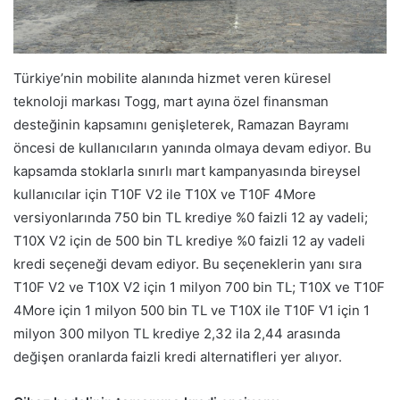
Türkiye’nin mobilite alanında hizmet veren küresel
teknoloji markası Togg, mart ayına özel finansman
desteğinin kapsamını genişleterek, Ramazan Bayramı
öncesi de kullanıcıların yanında olmaya devam ediyor. Bu
kapsamda stoklarla sınırlı mart kampanyasında bireysel
kullanıcılar için T10F V2 ile T10X ve T10F 4More
versiyonlarında 750 bin TL krediye %0 faizli 12 ay vadeli;
T10X V2 için de 500 bin TL krediye %0 faizli 12 ay vadeli
kredi seçeneği devam ediyor. Bu seçeneklerin yanı sıra
T10F V2 ve T10X V2 için 1 milyon 700 bin TL; T10X ve T10F
4More için 1 milyon 500 bin TL ve T10X ile T10F V1 için 1
milyon 300 milyon TL krediye 2,32 ila 2,44 arasında
değişen oranlarda faizli kredi alternatifleri yer alıyor.