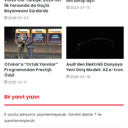
Volvo Car Türkiye, 2026’nın
bin satışı aştı
İlk Yarısında da Güçlü
2023-07-15
Büyümesini Sürdürdü
2026-07-03
Otokar’a “Ortak Yarınlar”
Audi’den Elektrikli Dünyaya
Programından Prestijli
Yeni Giriş Modeli: A2 e-tron
Ödül
2026-03-18
2025-12-11
Bir yanıt yazın
E-posta adresiniz yayınlanmayacak.
Gerekli alanlar
*
ile
işaretlenmişlerdir