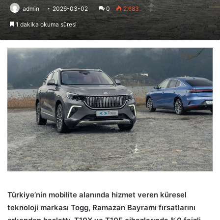
admin
2026-03-02
0
2.683
1 dakika okuma süresi
Türkiye’nin mobilite alanında hizmet veren küresel
teknoloji markası Togg, Ramazan Bayramı fırsatlarını