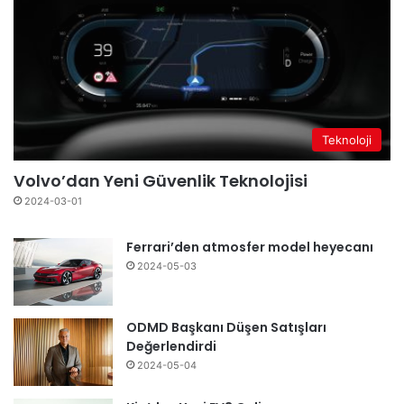
Teknoloji
Volvo’dan Yeni Güvenlik Teknolojisi
2024-03-01
Ferrari’den atmosfer model heyecanı
2024-05-03
ODMD Başkanı Düşen Satışları
Değerlendirdi
2024-05-04