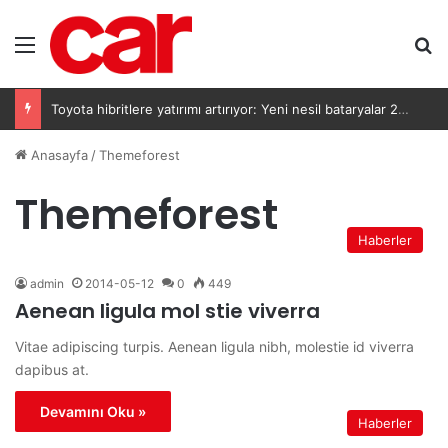
Menü
A
Toyota hibritlere yatırımı artırıyor: Yeni nesil bataryalar 2027’de geliyor
Anasayfa
/
Themeforest
Themeforest
Haberler
admin
2014-05-12
0
449
Aenean ligula mol stie viverra
Vitae adipiscing turpis. Aenean ligula nibh, molestie id viverra
dapibus at.
Devamını Oku »
Haberler