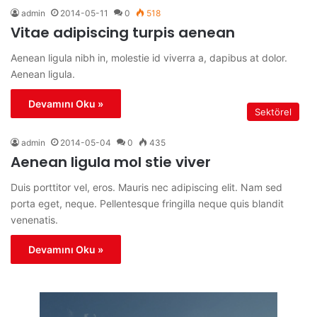
admin
2014-05-11
0
518
Vitae adipiscing turpis aenean
Aenean ligula nibh in, molestie id viverra a, dapibus at dolor.
Aenean ligula.
Devamını Oku »
Sektörel
admin
2014-05-04
0
435
Aenean ligula mol stie viver
Duis porttitor vel, eros. Mauris nec adipiscing elit. Nam sed
porta eget, neque. Pellentesque fringilla neque quis blandit
venenatis.
Devamını Oku »